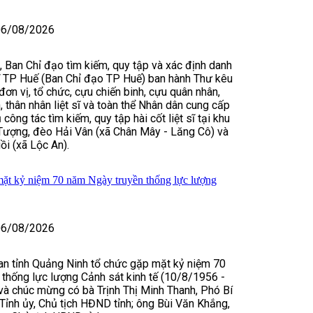
06/08/2026
Ban Chỉ đạo tìm kiếm, quy tập và xác định danh
t sĩ TP Huế (Ban Chỉ đạo TP Huế) ban hành Thư kêu
đơn vị, tổ chức, cựu chiến binh, cựu quân nhân,
, thân nhân liệt sĩ và toàn thể Nhân dân cung cấp
 công tác tìm kiếm, quy tập hài cốt liệt sĩ tại khu
ượng, đèo Hải Vân (xã Chân Mây - Lăng Cô) và
ồi (xã Lộc An).
ặt kỷ niệm 70 năm Ngày truyền thống lực lượng
06/08/2026
an tỉnh Quảng Ninh tổ chức gặp mặt kỷ niệm 70
thống lực lượng Cảnh sát kinh tế (10/8/1956 -
à chúc mừng có bà Trịnh Thị Minh Thanh, Phó Bí
Tỉnh ủy, Chủ tịch HĐND tỉnh; ông Bùi Văn Khắng,