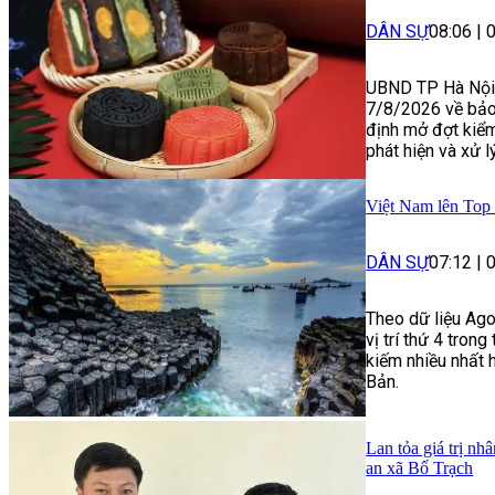
DÂN SỰ
08:06
|
UBND TP Hà Nội
7/8/2026 về bảo
định mở đợt kiểm
phát hiện và xử 
Việt Nam lên Top
DÂN SỰ
07:12
|
Theo dữ liệu Ago
vị trí thứ 4 tro
kiếm nhiều nhất 
Bản.
Lan tỏa giá trị n
an xã Bố Trạch