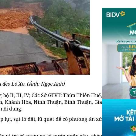
a đèo Lò Xo. (Ảnh: Ngọc Anh)
ộ II, III, IV; Các Sở GTVT: Thừa Thiên Huế,
, Khánh Hòa, Ninh Thuận, Bình Thuận, Gia
 nội dung:
 lụt, sụt lở đất, lũ quét để có phương án xử
ác vị trí có nguy cơ bị nước ngập sâu, chảy