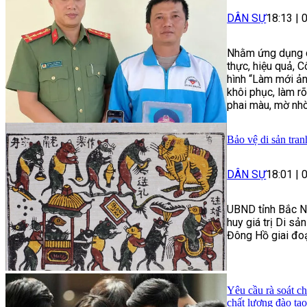
DÂN SỰ
18:13
|
Nhằm ứng dụng c
thực, hiệu quả, C
hình “Làm mới ản
khôi phục, làm r
phai màu, mờ nhò
Bảo vệ di sản tra
DÂN SỰ
18:01
|
UBND tỉnh Bắc Ni
huy giá trị Di sả
Đông Hồ giai đo
Yêu cầu rà soát c
chất lượng đào tạ