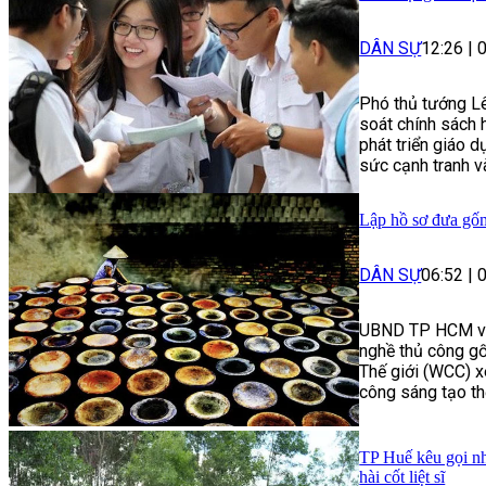
DÂN SỰ
12:26
|
Phó thủ tướng Lê
soát chính sách 
phát triển giáo 
sức cạnh tranh v
Lập hồ sơ đưa gố
DÂN SỰ
06:52
|
UBND TP HCM vừ
nghề thủ công g
Thế giới (WCC) x
công sáng tạo thế
TP Huế kêu gọi nh
hài cốt liệt sĩ