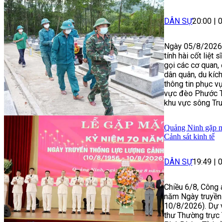
DÂN SỰ
20:00
|
Ngày 05/8/2026, 
tính hài cốt liệ
gọi các cơ quan, 
dân quân, du kích
thông tin phục vụ
vực đèo Phước T
khu vực sông Tru
Quảng Ninh gặp m
Cảnh sát kinh tế
DÂN SỰ
19:49
|
Chiều 6/8, Công 
năm Ngày truyền 
10/8/2026). Dự v
thư Thường trực 