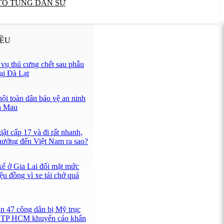
TỐ TỤNG DÂN SỰ
IỀU
ụ thú cưng chết sau phẫu
tại Đà Lạt
hội toàn dân bảo vệ an ninh
à Mau
ật cấp 17 và đi rất nhanh,
hưởng đến Việt Nam ra sao?
 xế ở Gia Lai đối mặt mức
iệu đồng vì xe tải chở quá
ận 47 công dân bị Mỹ trục
n TP HCM khuyến cáo khẩn