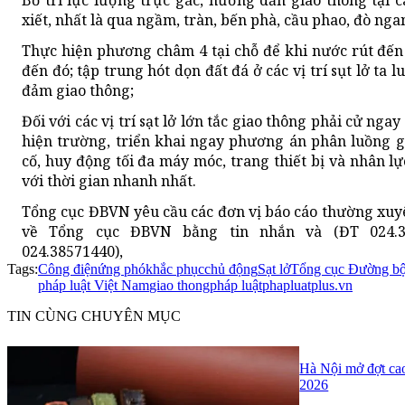
xiết, nhất là qua ngầm, tràn, bến phà, cầu phao, đò nga
Thực hiện phương châm 4 tại chỗ để khi nước rút đế
đến đó; tập trung hót dọn đất đá ở các vị trí sụt lở ta l
đảm giao thông;
Đối với các vị trí sạt lở lớn tắc giao thông phải cử n
hiện trường, triển khai ngay phương án phân luồng g
cố, huy động tối đa máy móc, trang thiết bị và nhân l
với thời gian nhanh nhất.
Tổng cục ĐBVN yêu cầu các đơn vị báo cáo thường xuyê
về Tổng cục ĐBVN bằng tin nhắn và (ĐT 024.385
024.38571440),
Tags:
Công điện
ứng phó
khắc phục
chủ động
Sạt lở
Tổng cục Đường bộ
pháp luật Việt Nam
giao thong
pháp luật
phapluatplus.vn
TIN CÙNG CHUYÊN MỤC
Hà Nội mở đợt cao
2026