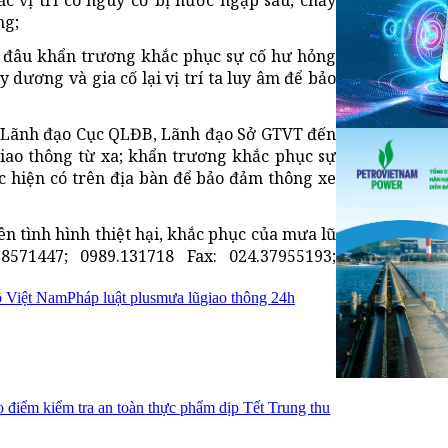
ng;
n đâu khẩn trương khắc phục sự cố hư hỏng
uy dương và gia cố lại vị trí ta luy âm để bảo
gay Lãnh đạo Cục QLĐB, Lãnh đạo Sở GTVT đến
iao thông từ xa; khẩn trương khắc phục sự
ực hiện có trên địa bàn để bảo đảm thông xe
n tình hình thiệt hại, khắc phục của mưa lũ
71447; 0989.131718 Fax: 024.37955193;
 Việt Nam
Pháp luật plus
mưa lũ
giao thông 24h
 điểm kiểm tra an toàn thực phẩm dịp Tết Trung thu