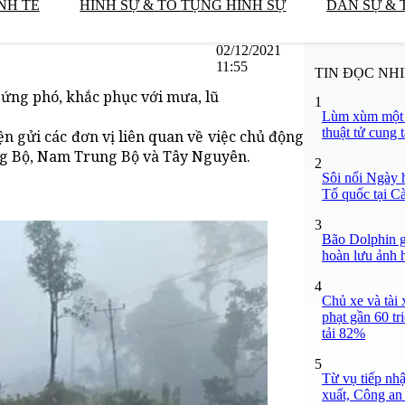
NH TẾ
HÌNH SỰ & TỐ TỤNG HÌNH SỰ
DÂN SỰ & 
02/12/2021
11:55
TIN ĐỌC NH
ứng phó, khắc phục với mưa, lũ
1
Lùm xùm một v
thuật tử cung 
 gửi các đơn vị liên quan về việc chủ động
ung Bộ, Nam Trung Bộ và Tây Nguyên.
2
Sôi nổi Ngày 
Tổ quốc tại C
3
Bão Dolphin gi
hoàn lưu ảnh 
4
Chủ xe và tài
phạt gần 60 tr
tải 82%
5
Từ vụ tiếp nh
xuất, Công a