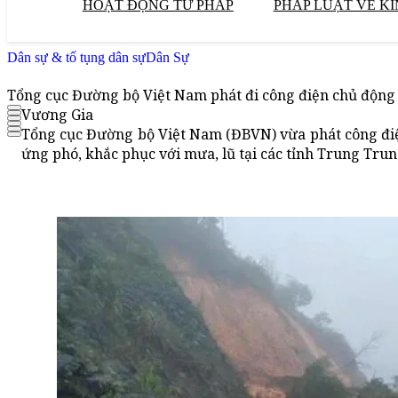
HOẠT ĐỘNG TƯ PHÁP
PHÁP LUẬT VỀ KI
Dân sự & tố tụng dân sự
Dân Sự
Tổng cục Đường bộ Việt Nam phát đi công điện chủ động 
Vương Gia
Tổng cục Đường bộ Việt Nam (ĐBVN) vừa phát công điện
ứng phó, khắc phục với mưa, lũ tại các tỉnh Trung Tr