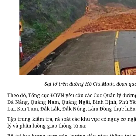
Sạt lở trên đường Hồ Chí Minh, đoạn qu
Theo đó, Tổng cục ĐBVN yêu cầu các Cục Quản lý đường b
Đà Nẵng, Quảng Nam, Quảng Ngãi, Bình Định, Phú Yên
Lai, Kon Tum, Đắk Lắk, Đắk Nông, Lâm Đồng thực hiện
Tập trung kiểm tra, rà soát các khu vực có nguy cơ ngập
lý và phân luồng giao thông từ xa;
Bố trí lực lượng trực gác, hướng dẫn giao thông tại c