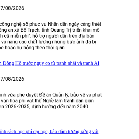
07/08/2026
ông nghệ số phục vụ Nhân dân ngày càng thiết
ông an xã Bố Trạch, tỉnh Quảng Trị triển khai mô
h cũ miễn phí”, hỗ trợ người dân trên địa bàn
õ và nâng cao chất lượng những bức ảnh đã bị
e hoặc hư hỏng theo thời gian.
nh Đông Hồ trước nguy cơ từ tranh nhái và tranh AI
07/08/2026
nh vừa phê duyệt Đề án Quản lý, bảo vệ và phát
n văn hóa phi vật thể Nghề làm tranh dân gian
ạn 2026-2035, định hướng đến năm 2040.
hính sách học phí đại học, bảo đảm tương xứng với
o