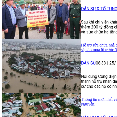
DÂN SỰ & TỐ TỤN
Sau khi chi viện khẩ
thêm 200 tỷ đồng ch
và sửa chữa hạ tầng
Hỗ trợ sửa chữa nhà c
sập do mưa lũ trước 
DÂN SỰ
08:33
|
25/
Nội dung Công điện
thành hỗ trợ nhân d
cư cho các hộ có nh
Thông tin mới nhất về
Nguyên.