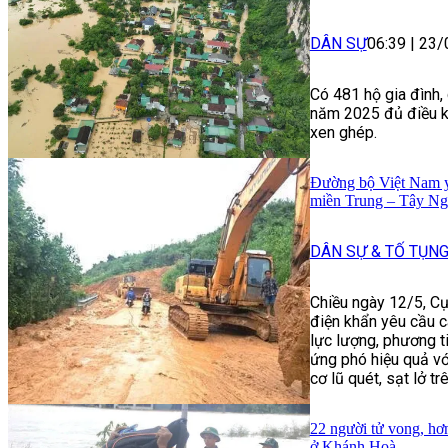
DÂN SỰ
06:39
|
23/
Có 481 hộ gia đình,
năm 2025 đủ điều ki
xen ghép.
Đường bộ Việt Nam yê
miền Trung – Tây N
DÂN SỰ & TỐ TỤN
Chiều ngày 12/5, C
điện khẩn yêu cầu c
lực lượng, phương t
ứng phó hiệu quả vớ
cơ lũ quét, sạt lở tr
22 người tử vong, hơn
ở Khánh Hoà