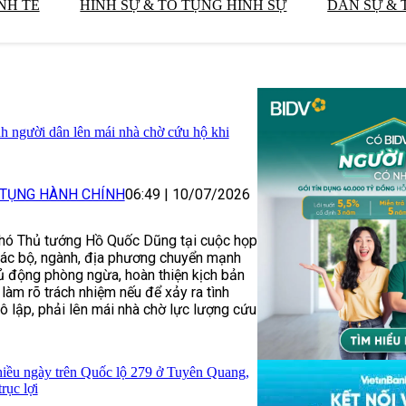
NH TẾ
HÌNH SỰ & TỐ TỤNG HÌNH SỰ
DÂN SỰ & 
nh người dân lên mái nhà chờ cứu hộ khi
 TỤNG HÀNH CHÍNH
06:49
|
10/07/2026
Phó Thủ tướng Hồ Quốc Dũng tại cuộc họp
các bộ, ngành, địa phương chuyển mạnh
ủ động phòng ngừa, hoàn thiện kịch bản
làm rõ trách nhiệm nếu để xảy ra tình
ô lập, phải lên mái nhà chờ lực lượng cứu
hiều ngày trên Quốc lộ 279 ở Tuyên Quang,
rục lợi