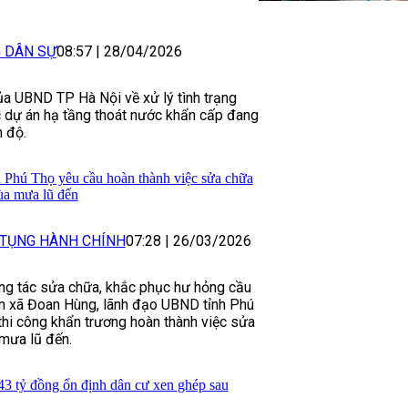
G DÂN SỰ
08:57
|
28/04/2026
của UBND TP Hà Nội về xử lý tình trạng
c dự án hạ tầng thoát nước khẩn cấp đang
 độ.
Phú Thọ yêu cầu hoàn thành việc sửa chữa
ùa mưa lũ đến
 TỤNG HÀNH CHÍNH
07:28
|
26/03/2026
ông tác sửa chữa, khắc phục hư hỏng cầu
àn xã Đoan Hùng, lãnh đạo UBND tỉnh Phú
thi công khẩn trương hoàn thành việc sửa
mưa lũ đến.
43 tỷ đồng ổn định dân cư xen ghép sau