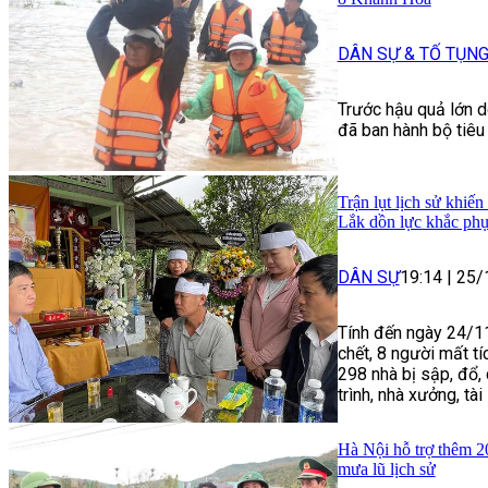
DÂN SỰ & TỐ TỤN
Trước hậu quả lớn d
đã ban hành bộ tiêu
Trận lụt lịch sử khiế
Lắk dồn lực khắc phụ
DÂN SỰ
19:14
|
25/
Tính đến ngày 24/1
chết, 8 người mất t
298 nhà bị sập, đổ, 
trình, nhà xưởng, tài
Hà Nội hỗ trợ thêm 2
mưa lũ lịch sử