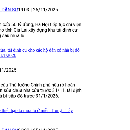
G DÂN SỰ
19:03
|
25/11/2025
n cấp 50 tỷ đồng, Hà Nội tiếp tục chi viện
o tỉnh Gia Lai xây dựng khu tái định cư
 sau mưa lũ.
ửa, tái định cư cho các hộ dân có nhà bị đổ
31/1/2026
11/2025
 của Thủ tướng Chính phủ nêu rõ hoàn
ân sửa chữa nhà cửa trước 31/11; tái định
à bị sập đổ trước 31/1/2026.
 thiệt hại do mưa lũ ở miền Trung - Tây