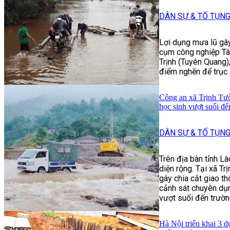
DÂN SỰ & TỐ TỤN
Lợi dụng mưa lũ gâ
cụm công nghiệp Tân
Trịnh (Tuyên Quang)
điểm nghẽn để trục l
Công an xã Trịnh Tư
học sinh vượt suối đế
DÂN SỰ & TỐ TỤN
Trên địa bàn tỉnh Là
diện rộng. Tại xã Tr
gây chia cắt giao t
cảnh sát chuyên dụ
vượt suối đến trườn
Hà Nội triển khai 3 d