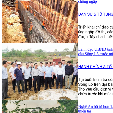
chống ngập
DÂN SỰ & TỐ TỤN
Triển khai chỉ đạo 
úng ngập đô thị, cá
được đẩy nhanh tiến
Lãnh đạo UBND tỉnh 
cầu Sông Lô trước m
HÀNH CHÍNH & TỐ
Tại buổi kiểm tra c
Sông Lô trên địa b
Thọ yêu cầu đơn vị 
chữa trước khi mùa 
Nghệ An bố trí hơn 1
thiên tai