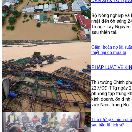
DÂN SỰ & TỐ TỤN
Bộ Nông nghiệp và 
nhật đến 6h sáng 24
Trung - Tây Nguyên 
sau thiên tai.
Giãn, hoãn nợ lãi suấ
thiệt hại do mưa lũ
PHÁP LUẬT VỀ KIN
Thủ tướng Chính ph
227/CĐ-TTg ngày 23
phương tập trung kh
kinh doanh, ổn định
vực Nam Trung Bộ.
Thủ tướng Chính phủ
sau bão lũ lịch sử