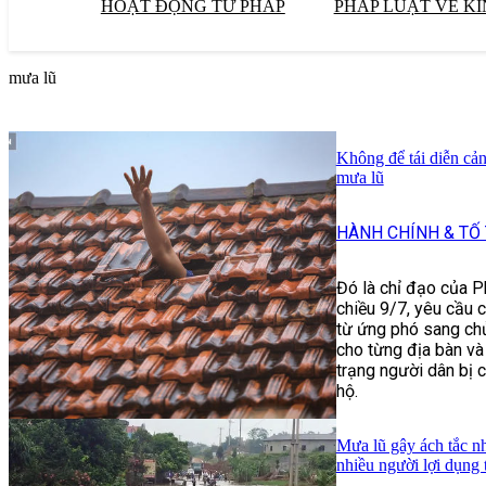
HOẠT ĐỘNG TƯ PHÁP
PHÁP LUẬT VỀ KI
mưa lũ
Không để tái diễn cả
mưa lũ
HÀNH CHÍNH & TỐ
Đó là chỉ đạo của 
chiều 9/7, yêu cầu 
từ ứng phó sang ch
cho từng địa bàn và 
trạng người dân bị c
hộ.
Mưa lũ gây ách tắc n
nhiều người lợi dụng t