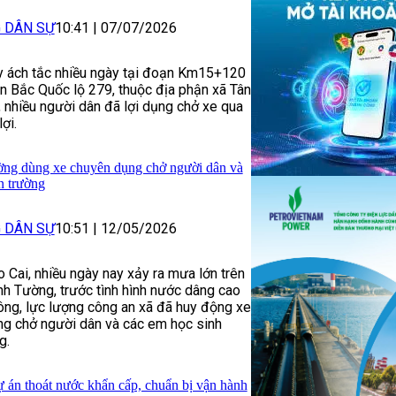
G DÂN SỰ
10:41
|
07/07/2026
y ách tắc nhiều ngày tại đoạn Km15+120
 Bắc Quốc lộ 279, thuộc địa phận xã Tân
, nhiều người dân đã lợi dụng chở xe qua
ợi.
ờng dùng xe chuyên dụng chở người dân và
n trường
G DÂN SỰ
10:51
|
12/05/2026
o Cai, nhiều ngày nay xảy ra mưa lớn trên
ịnh Tường, trước tình hình nước dâng cao
hông, lực lượng công an xã đã huy động xe
ng chở người dân và các em học sinh
g.
ự án thoát nước khẩn cấp, chuẩn bị vận hành