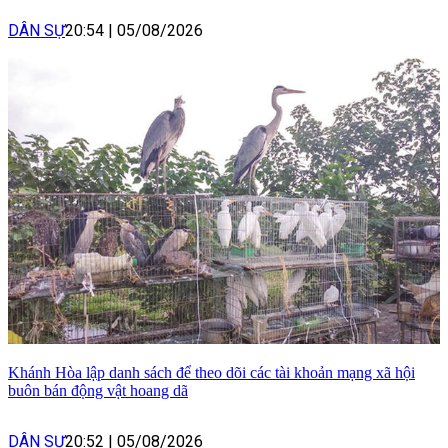
DÂN SỰ
20:54
|
05/08/2026
Khánh Hòa lập danh sách để theo dõi các tài khoản mạng xã hội
buôn bán động vật hoang dã
DÂN SỰ
20:52
|
05/08/2026