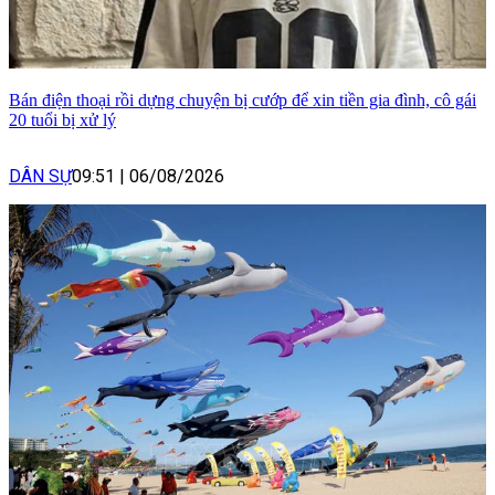
Bán điện thoại rồi dựng chuyện bị cướp để xin tiền gia đình, cô gái
20 tuổi bị xử lý
DÂN SỰ
09:51
|
06/08/2026