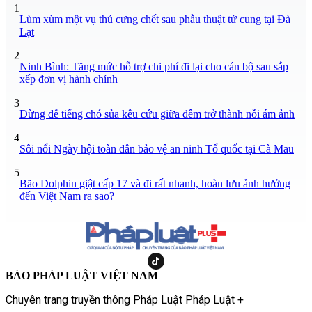
1
Lùm xùm một vụ thú cưng chết sau phẫu thuật tử cung tại Đà
Lạt
2
Ninh Bình: Tăng mức hỗ trợ chi phí đi lại cho cán bộ sau sắp
xếp đơn vị hành chính
3
Đừng để tiếng chó sủa kêu cứu giữa đêm trở thành nỗi ám ảnh
4
Sôi nổi Ngày hội toàn dân bảo vệ an ninh Tổ quốc tại Cà Mau
5
Bão Dolphin giật cấp 17 và đi rất nhanh, hoàn lưu ảnh hưởng
đến Việt Nam ra sao?
BÁO PHÁP LUẬT VIỆT NAM
Chuyên trang truyền thông Pháp Luật Pháp Luật +