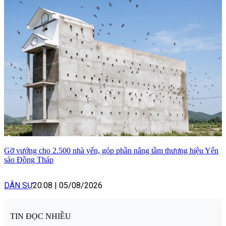
Gỡ vướng cho 2.500 nhà yến, góp phần nâng tầm thương hiệu Yến
sào Đồng Tháp
DÂN SỰ
20:08
|
05/08/2026
TIN ĐỌC NHIỀU