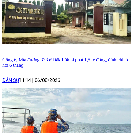
Công ty Mía đường 333 ở Đắk Lắk bị phạt 1,5 tỷ đồng, đình chỉ lò
hơi 6 tháng
DÂN SỰ
11:14
|
06/08/2026