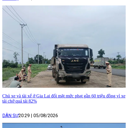
Chủ xe và tài xế ở Gia Lai đối mặt mức phạt gần 60 triệu đồng vì xe
tải chở quá tải 82%
DÂN SỰ
20:29
|
05/08/2026