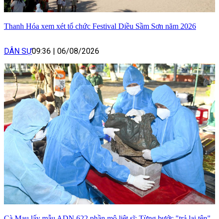
Thanh Hóa xem xét tổ chức Festival Diều Sầm Sơn năm 2026
DÂN SỰ
09:36
|
06/08/2026
Cà Mau lấy mẫu ADN 622 phần mộ liệt sĩ: Từng bước "trả lại tên"