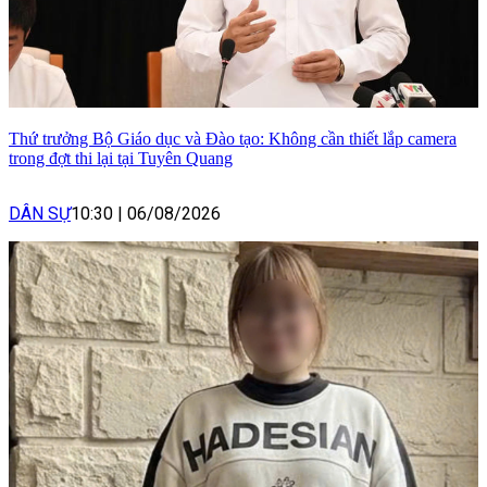
Thứ trưởng Bộ Giáo dục và Đào tạo: Không cần thiết lắp camera
trong đợt thi lại tại Tuyên Quang
DÂN SỰ
10:30
|
06/08/2026