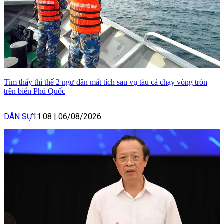
Tìm thấy thi thể 2 ngư dân mất tích sau vụ tàu cá chạy vòng tròn
trên biển Phú Quốc
DÂN SỰ
11:08
|
06/08/2026