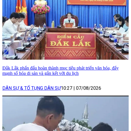
Đắk Lắk phấn đấu hoàn thành mục tiêu phát triển văn hóa, đẩy
mạnh số hóa di sản và gắn kết với du lịch
DÂN SỰ & TỐ TỤNG DÂN SỰ
10:27
|
07/08/2026