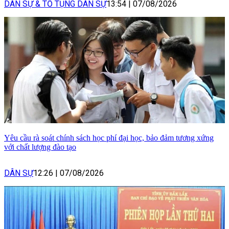
DÂN SỰ & TỐ TỤNG DÂN SỰ
13:54
|
07/08/2026
Yêu cầu rà soát chính sách học phí đại học, bảo đảm tương xứng
với chất lượng đào tạo
DÂN SỰ
12:26
|
07/08/2026