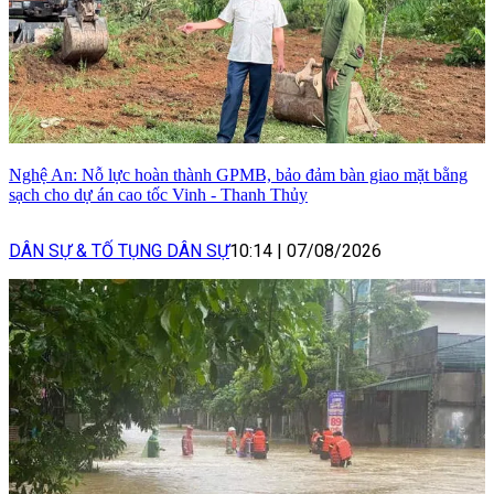
Nghệ An: Nỗ lực hoàn thành GPMB, bảo đảm bàn giao mặt bằng
sạch cho dự án cao tốc Vinh - Thanh Thủy
DÂN SỰ & TỐ TỤNG DÂN SỰ
10:14
|
07/08/2026