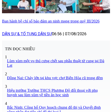
Ban hành bộ chỉ số bảo đảm an ninh mạng trong quý III/2026
DÂN SỰ & TỐ TỤNG DÂN SỰ
06:56
|
07/08/2026
TIN ĐỌC NHIỀU
1
Lùm xùm một vụ thú cưng chết sau phẫu thuật tử cung tại Đà
Lạt
2
Đồng Nai: Cháy lớn tại khu vực chợ Biên Hòa cũ trong đêm
3
Hiệu trưởng Trường THCS Phương Độ đối thoại với phụ
huynh sau lùm xùm về tiền ăn học sinh
4
Bắc Ninh: Công bố Quy hoạch chung đô thị và Quyết định
công nhận đạt tiêu chí đô thị loại I