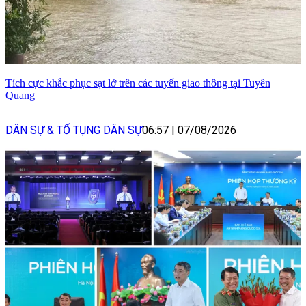
Tích cực khắc phục sạt lở trên các tuyến giao thông tại Tuyên
Quang
DÂN SỰ & TỐ TỤNG DÂN SỰ
06:57
|
07/08/2026