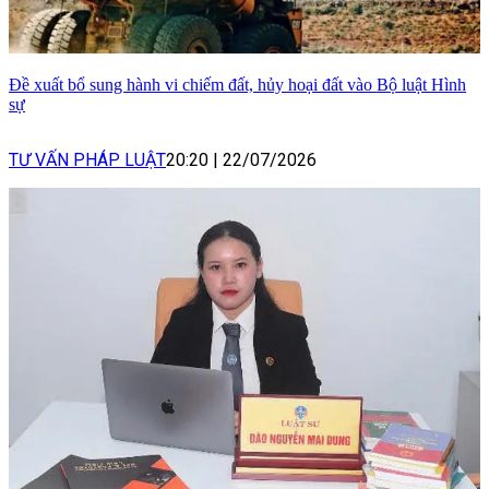
Đề xuất bổ sung hành vi chiếm đất, hủy hoại đất vào Bộ luật Hình
sự
TƯ VẤN PHÁP LUẬT
20:20
|
22/07/2026