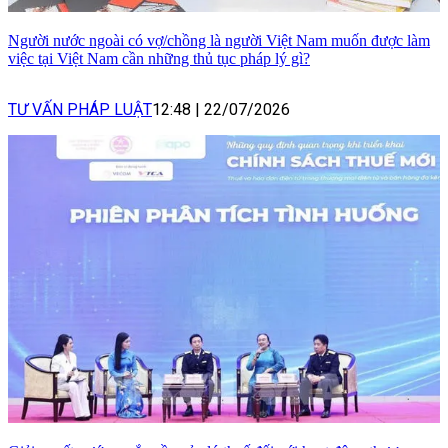
Người nước ngoài có vợ/chồng là người Việt Nam muốn được làm
việc tại Việt Nam cần những thủ tục pháp lý gì?
TƯ VẤN PHÁP LUẬT
12:48
|
22/07/2026