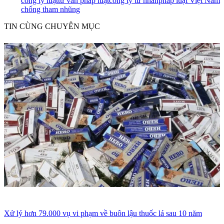
công ty luật
tư vấn pháp luạt
công ty tư nhân
pháp luật Việt Nam
chống tham nhũng
TIN CÙNG CHUYÊN MỤC
Xử lý hơn 79.000 vụ vi phạm về buôn lậu thuốc lá sau 10 năm