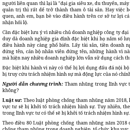
người liên quan thì lại là "đại gia siêu xe, du thuyển, m
quản trị thì rất dể trở thành tham ô tài sản. Hay việc
quen, anh em, bạn bè vào điều hành trên cơ sở tư lợi cá
nhận hối lộ.
Cần đặc biệt lưu ý vì nhiều chủ doanh nghiệp công ty đạ
duy dà doanh nghiệp gia đình đặc biệt khi họ nắm số lượ
điều hành này càng phổ biến. Lấy tài sản, tiền doanh 
đứng tên, cán bộ nhân viên đứng tên, những hành vì này
mà hiện nay nhiều doanh nghiệp lớn vẫn sử dụng cách thứ
Đặc biệt khi hành vi này có thể bị lợi dụng đấu đá nội b
bị truy cứu trách nhiệm hình sự mà động lực của nó chính
Người dẫn chương trình:
Tham nhũng trong lĩnh vực t
không?
Luật sư:
Theo luật phòng chống tham nhũng năm 2018, k
vực tư sẽ bị khởi tố trách nhiệm hình sự. Tuy nhiên, t
trong lĩnh vực tư có thể sẽ bị khởi tố trách nhiệm hình sự.
Theo điều 80 Luật phòng chống tham nhũng năm 2018 
chống tham nhũng trong doanh nghiệp, tổ chức khu vực