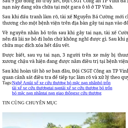
Sau 9 giờ đồng hồ truy xét, Đội CSGT Công an TP Vinh đã 
nạn này đang sửa chữa tại một gara ô tô ở TP Vinh.
Sau khi đấu tranh làm rõ, tài xế Nguyễn Bá Cường mới chị
thương cho một bệnh viện trên địa bàn gây tai nạn vào đ
Về nguyên nhân bỏ trốn sau khi gây tai nạn, tài xế Cườ
nên đã lái xe bỏ đi luôn chứ không nghĩ được gì. Sau khi
chữa mục đích xóa hết dấu vết.
Được biết, sau vụ tai nạn, 3 người trên xe máy bị thu
xương chậu và hiện đang được nằm điều trị tại bệnh viện
Sau khi hoàn tất hồ sơ ban đầu, Đội CSGT Công an TP Vin
quan cảnh sát điều tra để tiếp tục làm rõ và xử lý theo qu
Tags:
Nghệ An
tài xế xe cứu thương bỏ mặc nạn nhân
bỏ trốn
tài xế xe cứu thương
tai nạn
tài xế xe cứu thương bỏ trốn
bỏ mặc nạn nhân
tai nạn giao thông
xe cứu thương
TIN CÙNG CHUYÊN MỤC