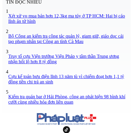
TIN ĐỌC NHIỀU
1
Xét xử vụ mua bán hơn 12,3kg ma túy ở TP HCM: Hai bị cáo
lĩnh án tử hình
2
Bộ Công an kiểm tra công tác quản lý, giam giữ, giáo dục cải
tạo phạm nhân tại Công an tỉnh Cà Mau
3
Truy tố cựu Viện trưởng Viện Pháp y tâm thần Trung ương
nhận hối lộ hơn 8 tỷ đồng
4
Cựu kế toán bưu điện lĩnh 13 năm tù vì chiếm đoạt hơn 1,1 tỷ
đồng tiền chi trả an sinh
5
Kiểm tra quán bar ở Hải Phòng, công an phát hiện 98 bình khí
cười cùng nhiều hóa đơn liên quan