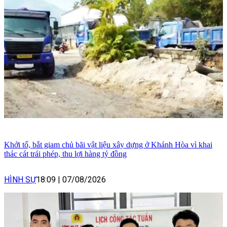
Khởi tố, bắt giam chủ bãi vật liệu xây dựng ở Khánh Hòa vì khai
thác cát trái phép, thu lợi hàng tỷ đồng
HÌNH SỰ
18:09
|
07/08/2026