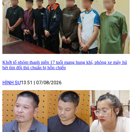
Khởi tố nhóm thanh niên 17 tuổi mang hung khí, phóng xe máy hú
hét tìm đối thủ chuẩn bị hỗn chiến
HÌNH SỰ
13:51
|
07/08/2026