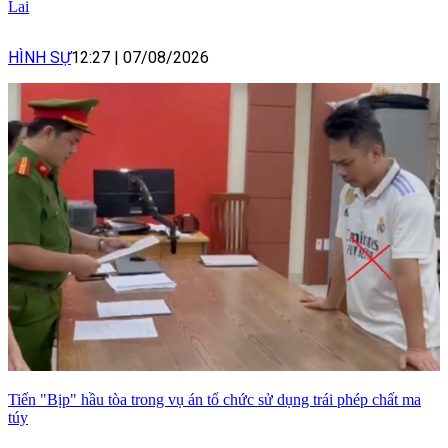
Lai
HÌNH SỰ
12:27
|
07/08/2026
Tiến "Bịp" hầu tòa trong vụ án tổ chức sử dụng trái phép chất ma
túy