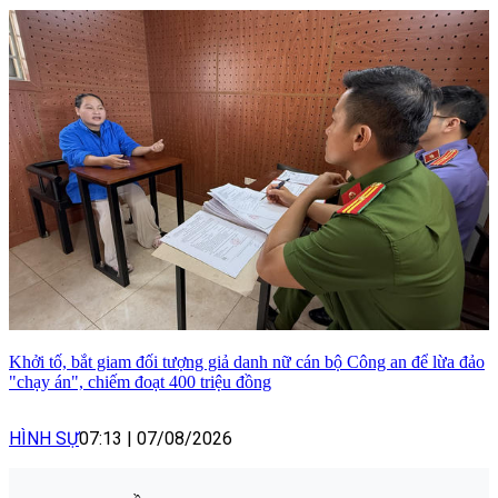
Khởi tố, bắt giam đối tượng giả danh nữ cán bộ Công an để lừa đảo
"chạy án", chiếm đoạt 400 triệu đồng
HÌNH SỰ
07:13
|
07/08/2026