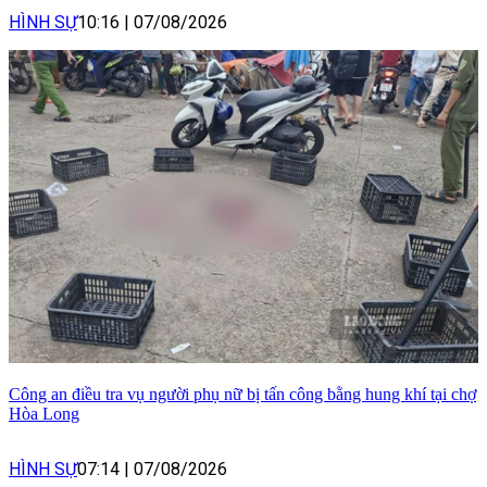
HÌNH SỰ
10:16
|
07/08/2026
Công an điều tra vụ người phụ nữ bị tấn công bằng hung khí tại chợ
Hòa Long
HÌNH SỰ
07:14
|
07/08/2026