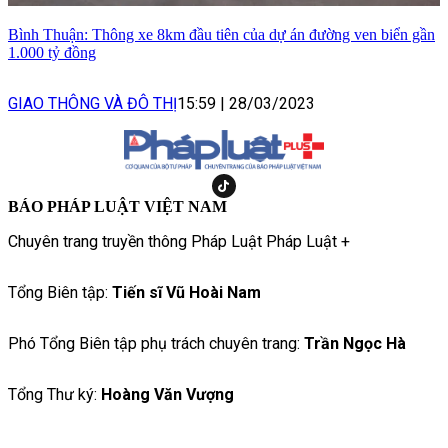
Bình Thuận: Thông xe 8km đầu tiên của dự án đường ven biển gần
1.000 tỷ đồng
GIAO THÔNG VÀ ĐÔ THỊ
15:59
|
28/03/2023
BÁO PHÁP LUẬT VIỆT NAM
Chuyên trang truyền thông Pháp Luật Pháp Luật +
Tổng Biên tập:
Tiến sĩ Vũ Hoài Nam
Phó Tổng Biên tập phụ trách chuyên trang:
Trần Ngọc Hà
Tổng Thư ký:
Hoàng Văn Vượng