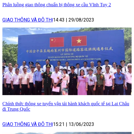
Phân luồng giao thông chuẩn bị thông xe cầu Vĩnh Tuy 2
GIAO THÔNG VÀ ĐÔ THỊ
14:43
|
29/08/2023
Chính thức thông xe tuyến vận tải hành khách quốc tế tại Lai Châu
đi Trung Quốc
GIAO THÔNG VÀ ĐÔ THỊ
15:21
|
13/06/2023