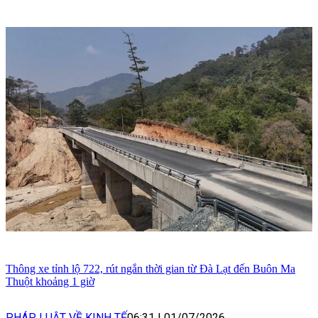
Thông xe tỉnh lộ 722, rút ngắn thời gian từ Đà Lạt đến Buôn Ma
Thuột khoảng 1 giờ
PHÁP LUẬT VỀ KINH TẾ
06:31
|
01/07/2026