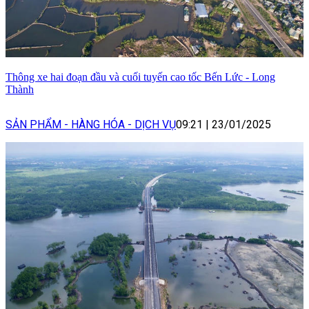
Thông xe hai đoạn đầu và cuối tuyến cao tốc Bến Lức - Long
Thành
SẢN PHẨM - HÀNG HÓA - DỊCH VỤ
09:21
|
23/01/2025