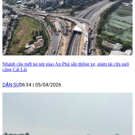
Nhánh cầu mới tại nút giao An Phú sắp thông xe, giảm tải cửa ngõ
cảng Cát Lái
DÂN SỰ
06:34
|
05/04/2026