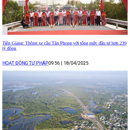
Tiền Giang: Thông xe cầu Tân Phong với tổng mức đầu tư hơn 239
tỷ đồng
HOẠT ĐỘNG TƯ PHÁP
09:56
|
18/04/2025