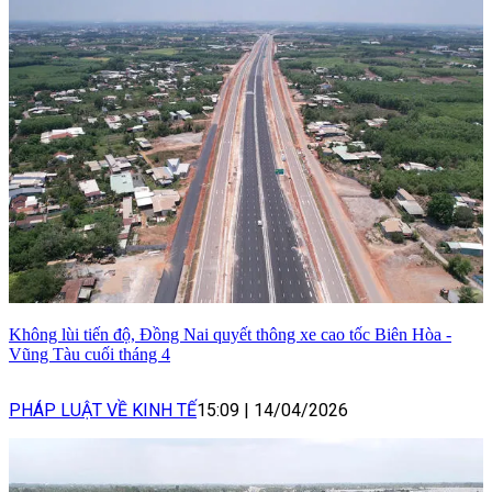
Không lùi tiến độ, Đồng Nai quyết thông xe cao tốc Biên Hòa -
Vũng Tàu cuối tháng 4
PHÁP LUẬT VỀ KINH TẾ
15:09
|
14/04/2026