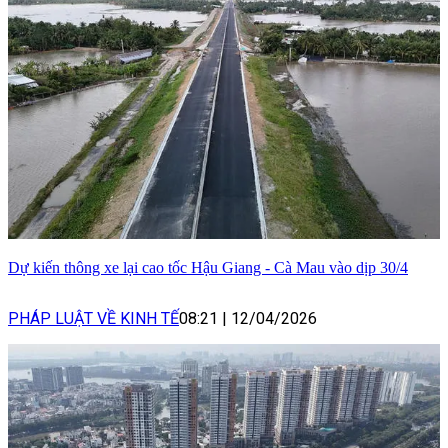
Dự kiến thông xe lại cao tốc Hậu Giang - Cà Mau vào dịp 30/4
PHÁP LUẬT VỀ KINH TẾ
08:21
|
12/04/2026