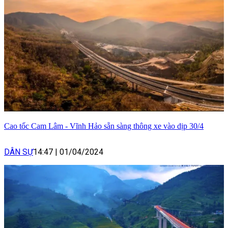
Cao tốc Cam Lâm - Vĩnh Hảo sẵn sàng thông xe vào dịp 30/4
DÂN SỰ
14:47
|
01/04/2024