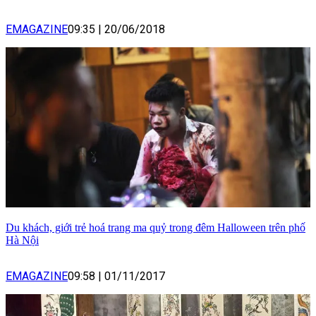
EMAGAZINE
09:35
|
20/06/2018
Du khách, giới trẻ hoá trang ma quỷ trong đêm Halloween trên phố
Hà Nội
EMAGAZINE
09:58
|
01/11/2017