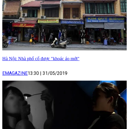
Hà Nội: Nhà phố cổ được "khoác áo mới"
EMAGAZINE
13:30
|
31/05/2019