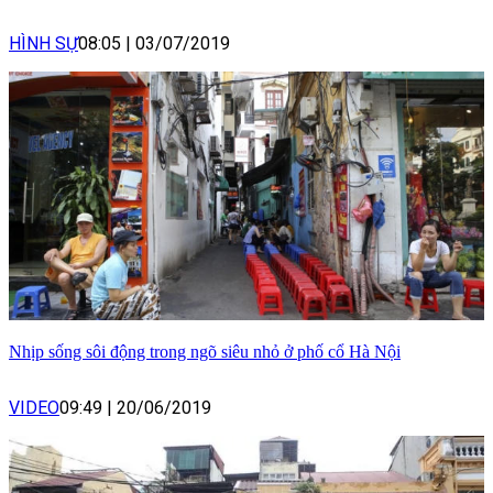
HÌNH SỰ
08:05
|
03/07/2019
Nhịp sống sôi động trong ngõ siêu nhỏ ở phố cổ Hà Nội
VIDEO
09:49
|
20/06/2019