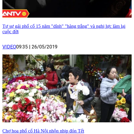
Tự sự gái phố cổ 15 năm "dính" "hàng trắng" và nghị lực làm lại
cuộc đời
VIDEO
09:35
|
26/05/2019
Chợ hoa phố cổ Hà Nội nhộn nhịp đón Tết