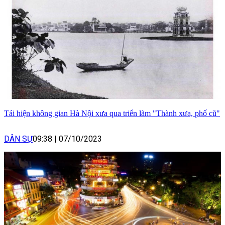
Tái hiện không gian Hà Nội xưa qua triển lãm "Thành xưa, phố cũ"
DÂN SỰ
09:38
|
07/10/2023