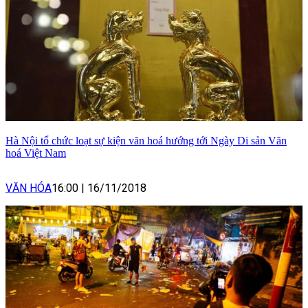
Hà Nội tổ chức loạt sự kiện văn hoá hướng tới Ngày Di sản Văn
hoá Việt Nam
VĂN HÓA
16:00
|
16/11/2018