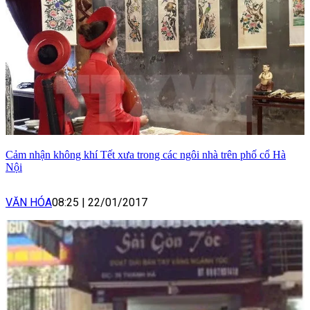
Cảm nhận không khí Tết xưa trong các ngôi nhà trên phố cổ Hà
Nội
VĂN HÓA
08:25
|
22/01/2017