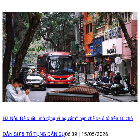
Hà Nội: Đề xuất "mở rộng vùng cấm" hạn chế xe ô tô trên 16 chỗ
DÂN SỰ & TỐ TỤNG DÂN SỰ
06:39
|
15/05/2026