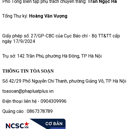
Phó Tổng Biên tập phụ trách chuyên trang:
Trần Ngọc Hà
Tổng Thư ký:
Hoàng Văn Vượng
Giấy phép số: 27/GP-CBC của Cục Báo chí - Bộ TT&TT cấp
ngày 17/9/2024
Trụ sở: 142 Trần Phú, phường Hà Đông, TP Hà Nội
THÔNG TIN TÒA SOẠN
Số 42/29 Phố Nguyễn Chí Thanh, phường Giảng Võ, TP. Hà Nội
toasoan@phapluatplus.vn
Điện thoại liên hệ - 0904309996
Quảng cáo : 0867378789