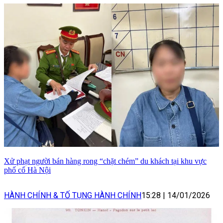
Xử phạt người bán hàng rong “chặt chém” du khách tại khu vực
phố cổ Hà Nội
HÀNH CHÍNH & TỐ TỤNG HÀNH CHÍNH
15:28
|
14/01/2026