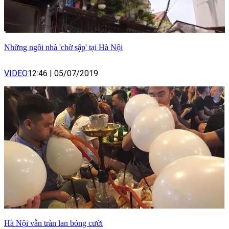
Những ngôi nhà 'chờ sập' tại Hà Nội
VIDEO
12:46
|
05/07/2019
Hà Nội vẫn tràn lan bóng cười