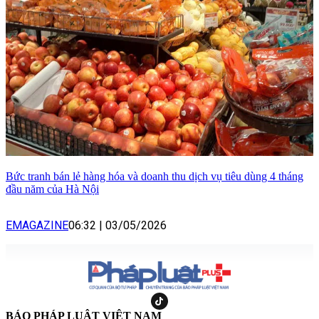
Bức tranh bán lẻ hàng hóa và doanh thu dịch vụ tiêu dùng 4 tháng
đầu năm của Hà Nội
EMAGAZINE
06:32
|
03/05/2026
BÁO PHÁP LUẬT VIỆT NAM