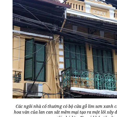
Các ngôi nhà cổ thường có bộ cửa gỗ lim sơn xanh c
hoa văn của lan can sắt mềm mại tạo ra một lối xây d