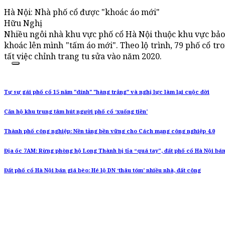
Hà Nội: Nhà phố cổ được "khoác áo mới"
Hữu Nghị
Nhiều ngôi nhà khu vực phố cổ Hà Nội thuộc khu vực bảo 
khoác lên mình "tấm áo mới". Theo lộ trình, 79 phố cổ t
tất việc chỉnh trang tu sửa vào năm 2020.
Tự sự gái phố cổ 15 năm "dính" "hàng trắng" và nghị lực làm lại cuộc đời
Căn hộ khu trung tâm hút người phố cổ ‘xuống tiền’
Thành phố công nghiệp: Nền tảng bền vững cho Cách mạng công nghiệp 4.0
Địa ốc 7AM: Rừng phòng hộ Long Thành bị tỉa “quá tay”, đất phố cổ Hà Nội bán
Đất phố cổ Hà Nội bán giá bèo: Hé lộ DN ‘thâu tóm’ nhiều nhà, đất công