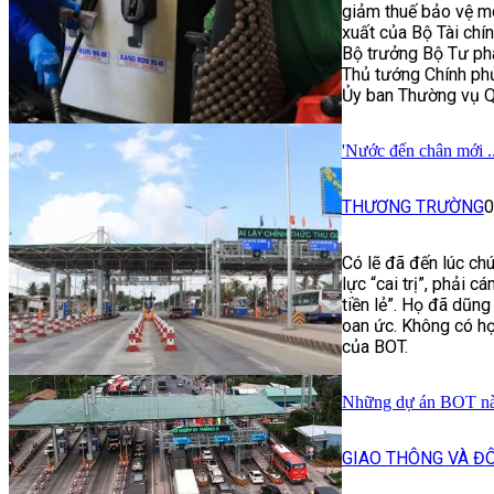
giảm thuế bảo vệ mô
xuất của Bộ Tài chín
Bộ trưởng Bộ Tư phá
Thủ tướng Chính phủ
Ủy ban Thường vụ Q
'Nước đến chân mới ..
THƯƠNG TRƯỜNG
0
Có lẽ đã đến lúc ch
lực “cai trị”, phải 
tiền lẻ”. Họ đã dũng
oan ức. Không có họ
của BOT.
Những dự án BOT nà
GIAO THÔNG VÀ ĐÔ