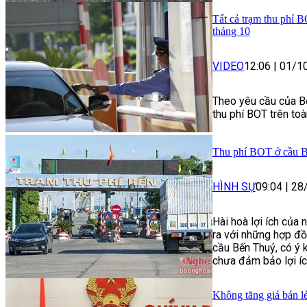
Tất cả trạm thu phí B
tháng 10
VIDEO
12:06
|
01/1
Theo yêu cầu của Bộ
thu phí BOT trên to
Thu phí BOT ở cầu B
HÌNH SỰ
09:04
|
28
Hài hoà lợi ích của 
ra với những hợp đồ
cầu Bến Thuỷ, có ý 
chưa đảm bảo lợi íc
Không tăng giá bán l