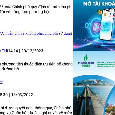
3 của Chính phủ quy định rõ mức thu phí
i với từng loại phương tiện.
c miễn phí và không phải chịu phí sử dụng
 THỊ
14:14
|
20/12/2023
u phương tiện thuộc diện ưu tiên sẽ không
g đường bộ.
ực
8:30
|
15/03/2022
ới được quyết nghị thông qua, Chính phủ
ờng vụ Quốc hội dự án nghị quyết về mức