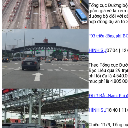
Tổng cục Đường bộ 
giảm giá vé là xem 
đường bộ đối với các
hợp đồng dự án từ 3 
“93 triệu đồng phí 
HÌNH SỰ
07:04
|
12
Theo Tổng cục Đườn
Bạc Liêu qua 29 trạ
phí tối đa là 4.540.
mức phí là 4.805.0
Đi từ Bắc-Nam: Phí 
HÌNH SỰ
18:40
|
11
Chiều 11/9, Tổng c