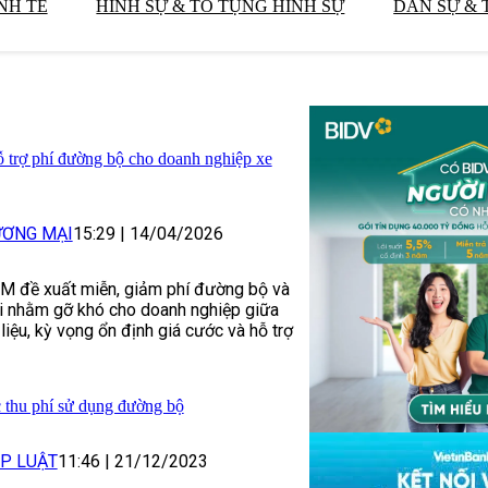
NH TẾ
HÌNH SỰ & TỐ TỤNG HÌNH SỰ
DÂN SỰ & 
 trợ phí đường bộ cho doanh nghiệp xe
ƯƠNG MẠI
15:29
|
14/04/2026
 đề xuất miễn, giảm phí đường bộ và
ải nhằm gỡ khó cho doanh nghiệp giữa
liệu, kỳ vọng ổn định giá cước và hỗ trợ
 thu phí sử dụng đường bộ
P LUẬT
11:46
|
21/12/2023