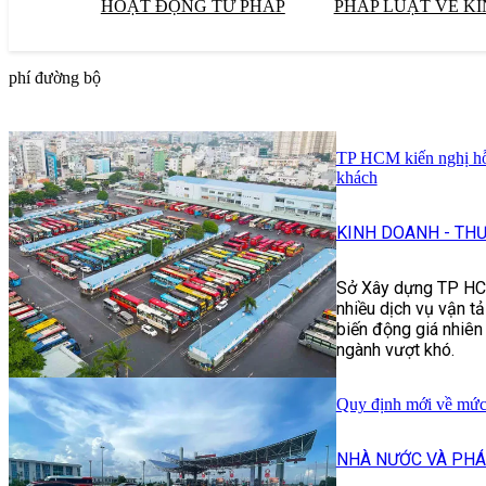
HOẠT ĐỘNG TƯ PHÁP
PHÁP LUẬT VỀ KI
phí đường bộ
TP HCM kiến nghị hỗ
khách
KINH DOANH - TH
Sở Xây dựng TP HCM
nhiều dịch vụ vận t
biến động giá nhiên 
ngành vượt khó.
Quy định mới về mức
NHÀ NƯỚC VÀ PHÁ