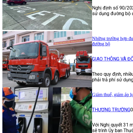
Nghị định số 90/202
sử dụng đường bộ đố
Những trường hợp đượ
đường bộ
GIAO THÔNG VÀ ĐÔ
Theo quy định, nhiề
phải trả phí sử dụn
Giảm thuế, giảm áp l
THƯƠNG TRƯỜNG
0
Với Nghị quyết 31 m
sẽ trình Ủy ban Thư