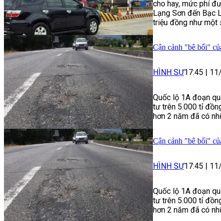
cho hay, mức phí đ
Lạng Sơn đến Bạc Li
triệu đồng như một s
Cận cảnh "bê bối" củ
HÌNH SỰ
17:45
|
11
Quốc lộ 1A đoạn qua
tư trên 5.000 tỉ đồ
hơn 2 năm đã có nh
Cận cảnh "bê bối" củ
HÌNH SỰ
17:45
|
11
Quốc lộ 1A đoạn qua
tư trên 5.000 tỉ đồ
hơn 2 năm đã có nh