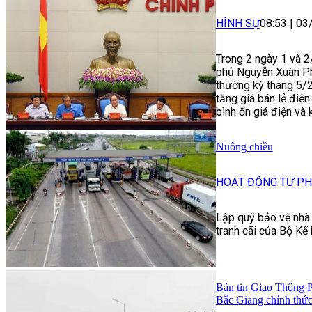
HÌNH SỰ
08:53
|
03
Trong 2 ngày 1 và 2
phủ Nguyễn Xuân Ph
thường kỳ tháng 5/
tăng giá bán lẻ điệ
bình ổn giá điện và
Nuông chiều
HOẠT ĐỘNG TƯ P
Lập quỹ bảo vệ nhà 
tranh cãi của Bộ Kế
Bản tin Giao Thông P
Bắc Giang chính thức