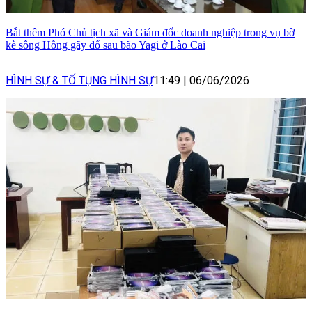
Bắt thêm Phó Chủ tịch xã và Giám đốc doanh nghiệp trong vụ bờ
kè sông Hồng gãy đổ sau bão Yagi ở Lào Cai
HÌNH SỰ & TỐ TỤNG HÌNH SỰ
11:49
|
06/06/2026