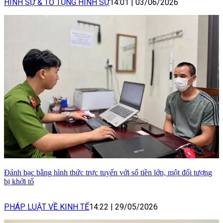
HÌNH SỰ & TỐ TỤNG HÌNH SỰ
14:01
|
03/06/2026
Đánh bạc bằng hình thức trực tuyến với số tiền lớn, một đối tượng
bị khởi tố
PHÁP LUẬT VỀ KINH TẾ
14:22
|
29/05/2026