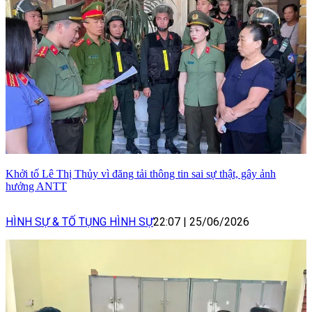
Khởi tố Lê Thị Thủy vì đăng tải thông tin sai sự thật, gây ảnh
hưởng ANTT
HÌNH SỰ & TỐ TỤNG HÌNH SỰ
22:07
|
25/06/2026