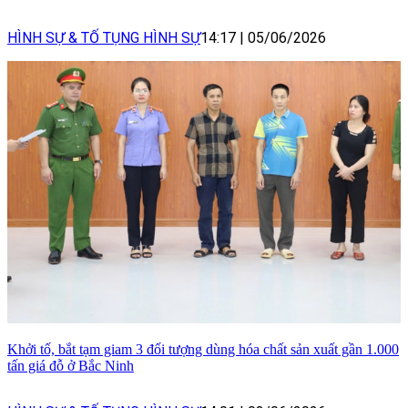
HÌNH SỰ & TỐ TỤNG HÌNH SỰ
14:17
|
05/06/2026
Khởi tố, bắt tạm giam 3 đối tượng dùng hóa chất sản xuất gần 1.000
tấn giá đỗ ở Bắc Ninh