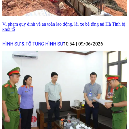
Vi phạm quy định về an toàn lao động, lái xe bê tông tại Hà Tĩnh bị
khởi tố
HÌNH SỰ & TỐ TỤNG HÌNH SỰ
10:54
|
09/06/2026