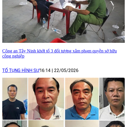
Công an Tây Ninh khởi tố 3 đối tượng xâm phạm quyền sở hữu
công nghiệp
TỐ TỤNG HÌNH SỰ
16:14
|
22/05/2026