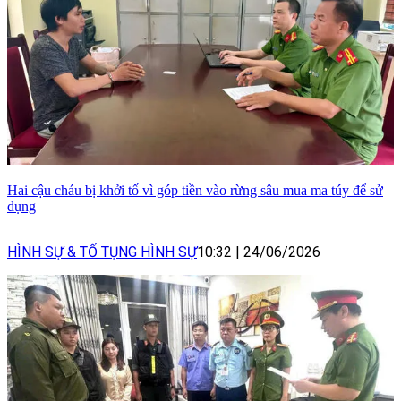
Hai cậu cháu bị khởi tố vì góp tiền vào rừng sâu mua ma túy để sử
dụng
HÌNH SỰ & TỐ TỤNG HÌNH SỰ
10:32
|
24/06/2026