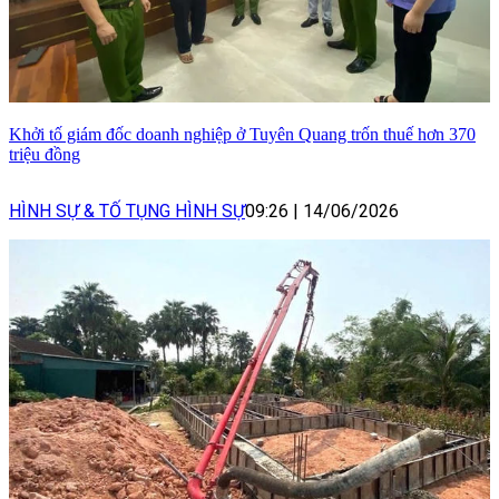
Khởi tố giám đốc doanh nghiệp ở Tuyên Quang trốn thuế hơn 370
triệu đồng
HÌNH SỰ & TỐ TỤNG HÌNH SỰ
09:26
|
14/06/2026