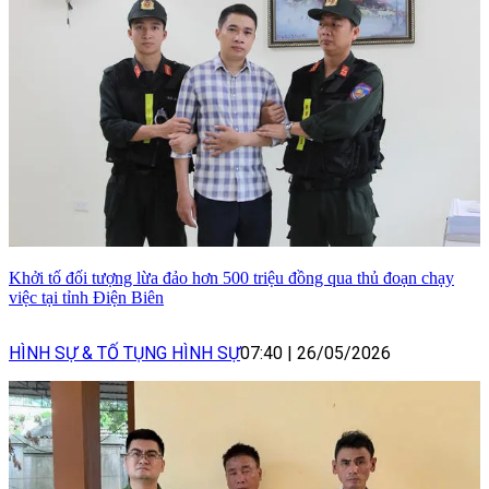
Khởi tố đối tượng lừa đảo hơn 500 triệu đồng qua thủ đoạn chạy
việc tại tỉnh Điện Biên
HÌNH SỰ & TỐ TỤNG HÌNH SỰ
07:40
|
26/05/2026