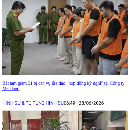
Bắt tạm giam 51 bị can vụ lừa đảo "hợp đồng kỳ nghỉ" tại Công ty
Metaland
HÌNH SỰ & TỐ TỤNG HÌNH SỰ
06:49
|
28/06/2026