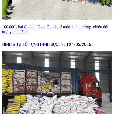
100.000 chai Chanel, Dior, Gucci giả tuồn ra thị trường, nhiều đối
tượng bị khởi tố
HÌNH SỰ & TỐ TỤNG HÌNH SỰ
05:32
|
21/05/2026