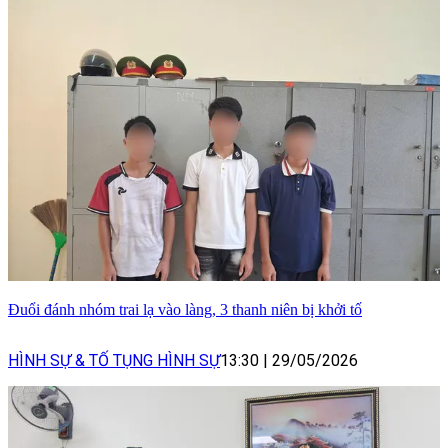
Đuổi đánh nhóm trai lạ vào làng, 3 thanh niên bị khởi tố
HÌNH SỰ & TỐ TỤNG HÌNH SỰ
13:30
|
29/05/2026