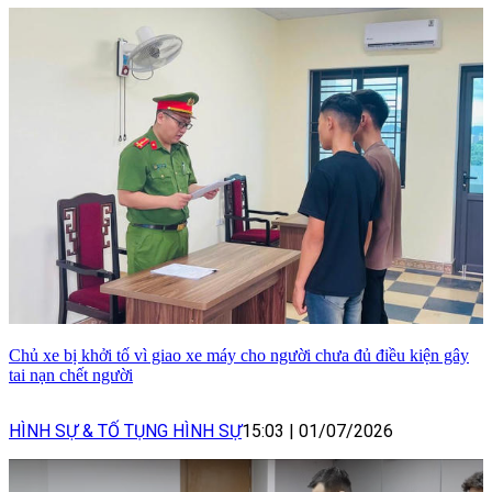
Chủ xe bị khởi tố vì giao xe máy cho người chưa đủ điều kiện gây
tai nạn chết người
HÌNH SỰ & TỐ TỤNG HÌNH SỰ
15:03
|
01/07/2026