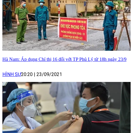
Hà Nam: Áp dụng Chỉ thị 16 đối với TP Phủ Lý từ 18h ngày 23/9
HÌNH SỰ
20:20
|
23/09/2021