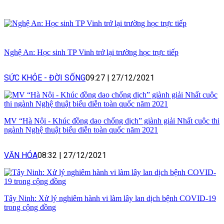
Nghệ An: Học sinh TP Vinh trở lại trường học trực tiếp
SỨC KHỎE - ĐỜI SỐNG
09:27
|
27/12/2021
MV “Hà Nội - Khúc đồng dao chống dịch” giành giải Nhất cuộc thi
ngành Nghệ thuật biểu diễn toàn quốc năm 2021
VĂN HÓA
08:32
|
27/12/2021
Tây Ninh: Xử lý nghiêm hành vi làm lây lan dịch bệnh COVID-19
trong cộng đồng