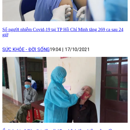
Số người nhiễm Covid-19 tại TP Hồ Chí Minh tăng 269 ca sau 24
giờ
SỨC KHỎE - ĐỜI SỐNG
19:04
|
17/10/2021