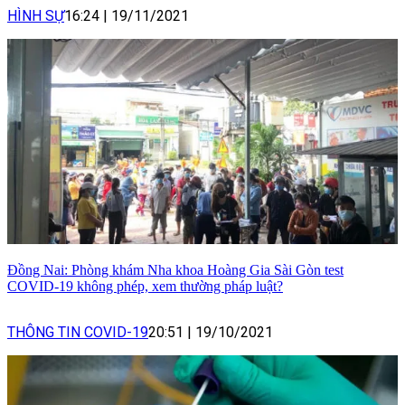
HÌNH SỰ
16:24
|
19/11/2021
Đồng Nai: Phòng khám Nha khoa Hoàng Gia Sài Gòn test
COVID-19 không phép, xem thường pháp luật?
THÔNG TIN COVID-19
20:51
|
19/10/2021