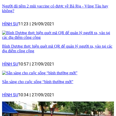
Người đã tiêm 2 mũi vaccine có được về Bà Rịa - Vũng Tàu hay
không?
HÌNH SỰ
11:23
|
29/09/2021
Bình Dương thực hiện quét mã QR để quản lý người ra, vào tại các
địa điểm công cộng
HÌNH SỰ
10:57
|
27/09/2021
Sẵn sàng cho cuộc sống “bình thường mới”
HÌNH SỰ
10:34
|
27/09/2021