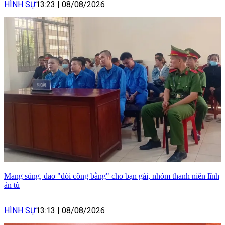
HÌNH SỰ
13:23
|
08/08/2026
Mang súng, dao "đòi công bằng" cho bạn gái, nhóm thanh niên lĩnh
án tù
HÌNH SỰ
13:13
|
08/08/2026