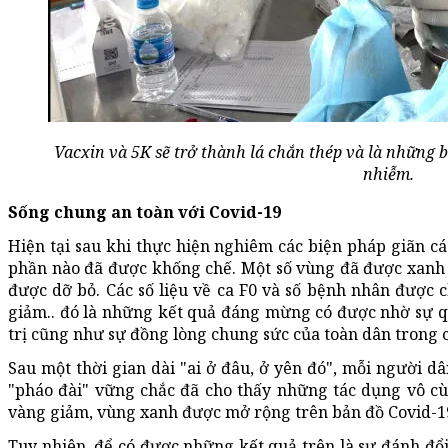
Vacxin và 5K sẽ trở thành lá chắn thép và là những 
nhiễm.
Sống chung an toàn với Covid-19
Hiện tại sau khi thực hiện nghiêm các biện pháp giãn cá
phần nào đã được khống chế. Một số vùng đã được xanh h
được dỡ bỏ. Các số liệu về ca F0 và số bệnh nhân được 
giảm.. đó là những kết quả đáng mừng có được nhờ sự 
trị cũng như sự đồng lòng chung sức của toàn dân trong 
Sau một thời gian dài "ai ở đâu, ở yên đó", mỗi người dâ
"pháo đài" vững chắc đã cho thấy những tác dụng vô cù
vàng giảm, vùng xanh được mở rộng trên bản đồ Covid-1
Tuy nhiên, để có được những kết quả trên là sự đánh đổi 