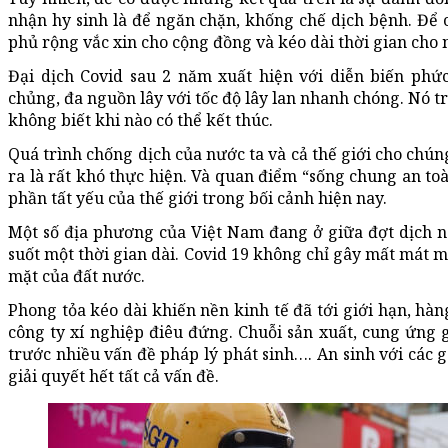
nhận hy sinh là để ngăn chặn, khống chế dịch bệnh. Để c
phủ rộng vắc xin cho cộng đồng và kéo dài thời gian cho
Đại dịch Covid sau 2 năm xuất hiện với diễn biến phức
chủng, đa nguồn lây với tốc độ lây lan nhanh chóng. Nó t
không biết khi nào có thể kết thúc.
Quá trình chống dịch của nước ta và cả thế giới cho chún
ra là rất khó thực hiện. Và quan điểm “sống chung an to
phần tất yếu của thế giới trong bối cảnh hiện nay.
Một số địa phương của Việt Nam đang ở giữa đợt dịch 
suốt một thời gian dài. Covid 19 không chỉ gây mất mát
mặt của đất nước.
Phong tỏa kéo dài khiến nền kinh tế đã tới giới hạn, hà
công ty xí nghiệp điêu đứng. Chuỗi sản xuất, cung ứng g
trước nhiều vấn đề pháp lý phát sinh…. An sinh với các 
giải quyết hết tất cả vấn đề.