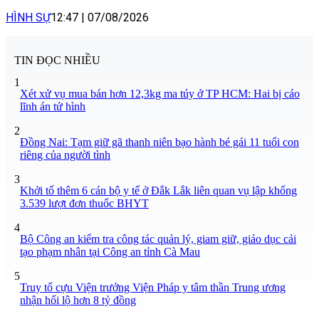
HÌNH SỰ
12:47
|
07/08/2026
TIN ĐỌC NHIỀU
1
Xét xử vụ mua bán hơn 12,3kg ma túy ở TP HCM: Hai bị cáo
lĩnh án tử hình
2
Đồng Nai: Tạm giữ gã thanh niên bạo hành bé gái 11 tuổi con
riêng của người tình
3
Khởi tố thêm 6 cán bộ y tế ở Đắk Lắk liên quan vụ lập khống
3.539 lượt đơn thuốc BHYT
4
Bộ Công an kiểm tra công tác quản lý, giam giữ, giáo dục cải
tạo phạm nhân tại Công an tỉnh Cà Mau
5
Truy tố cựu Viện trưởng Viện Pháp y tâm thần Trung ương
nhận hối lộ hơn 8 tỷ đồng