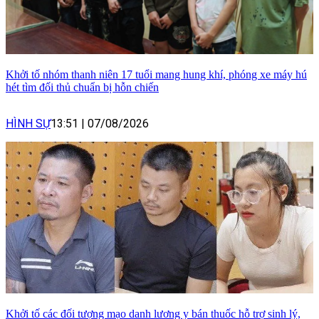
Khởi tố nhóm thanh niên 17 tuổi mang hung khí, phóng xe máy hú
hét tìm đối thủ chuẩn bị hỗn chiến
HÌNH SỰ
13:51
|
07/08/2026
Khởi tố các đối tượng mạo danh lương y bán thuốc hỗ trợ sinh lý,