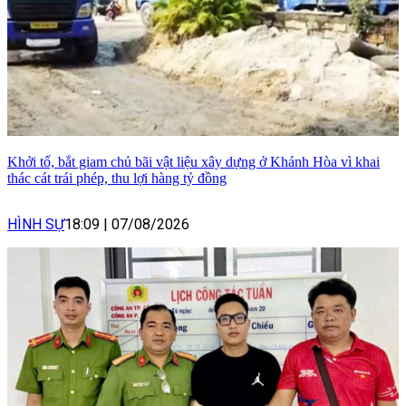
Khởi tố, bắt giam chủ bãi vật liệu xây dựng ở Khánh Hòa vì khai
thác cát trái phép, thu lợi hàng tỷ đồng
HÌNH SỰ
18:09
|
07/08/2026