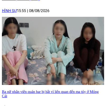
HÌNH SỰ
15:55
|
08/08/2026
Ba nữ nhân viên quán bar bị bắt vì liên quan đến ma túy ở Móng
Cái