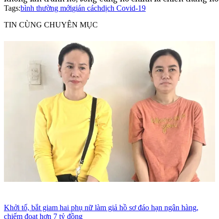
Tags:
bình thường mới
gián cách
dịch Covid-19
TIN CÙNG CHUYÊN MỤC
Khởi tố, bắt giam hai phụ nữ làm giả hồ sơ đáo hạn ngân hàng,
chiếm đoạt hơn 7 tỷ đồng