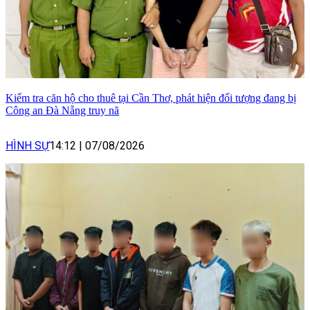
Kiểm tra căn hộ cho thuê tại Cần Thơ, phát hiện đối tượng đang bị
Công an Đà Nẵng truy nã
HÌNH SỰ
14:12
|
07/08/2026