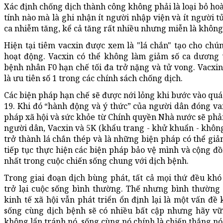
Xác định chống dịch thành công không phải là loại bỏ ho
tính nào mà là ghi nhận ít người nhập viện và ít người t
ca nhiễm tăng, kể cả tăng rất nhiều nhưng miễn là không
Hiện tại tiêm vacxin được xem là "lá chắn" tạo cho chún
hoạt động. Vacxin có thể không làm giảm số ca dương 
bệnh nhân F0 hạn chế tối đa trở nặng và tử vong. Vacxin
là ưu tiên số 1 trong các chính sách chống dịch.
Các biện pháp hạn chế sẽ được nới lỏng khi bước vào quá 
19. Khi đó “hành động và ý thức” của người dân đóng vai 
pháp xã hội và sức khỏe từ Chính quyền Nhà nước sẽ phải 
người dân, Vacxin và 5K (khẩu trang - khử khuẩn - không 
trở thành lá chắn thép và là những biện pháp có thể gi
tiếp tục thực hiện các biện pháp bảo vệ mình và cộng đồn
nhất trong cuộc chiến sống chung với dịch bệnh.
Trong giai đoạn dịch bùng phát, tất cả mọi thứ đều kh
trở lại cuộc sống bình thường. Thế nhưng bình thường
kinh tế xã hội vẫn phát triển ổn định lại là một vấn đề
sống cùng dịch bệnh sẽ có nhiều bất cập nhưng hãy vữn
không lẩn tránh nó, sống cùng nó chính là chiến thắng nó