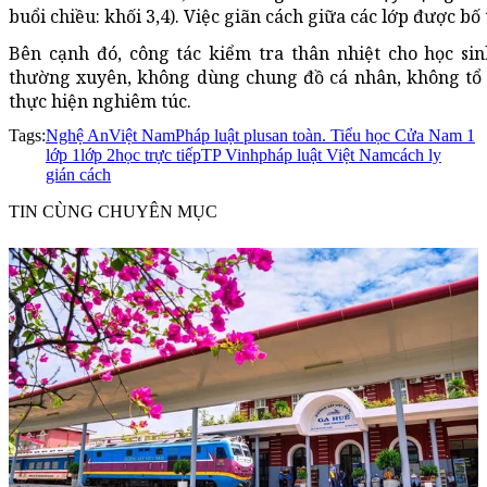
buổi chiều: khối 3,4). Việc giãn cách giữa các lớp được b
Bên cạnh đó, công tác kiểm tra thân nhiệt cho học si
thường xuyên, không dùng chung đồ cá nhân, không tổ c
thực hiện nghiêm túc.
Tags:
Nghệ An
Việt Nam
Pháp luật plus
an toàn. Tiểu học Cửa Nam 1
lớp 1
lớp 2
học trực tiếp
TP Vinh
pháp luật Việt Nam
cách ly
gián cách
TIN CÙNG CHUYÊN MỤC