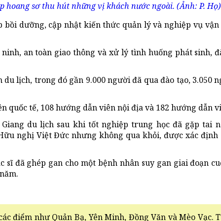
p hoang sơ thu hút những vị khách nước ngoài. (Ảnh: P. Họ)
ớp bồi dưỡng, cập nhật kiến thức quản lý và nghiệp vụ vậ
inh, an toàn giao thông và xử lý tình huống phát sinh, đặ
 du lịch, trong đó gần 9.000 người đã qua đào tạo, 3.050 
n quốc tế, 108 hướng dẫn viên nội địa và 182 hướng dẫn vi
iang du lịch sau khi tốt nghiệp trung học đã gặp tai 
Hữu nghị Việt Đức nhưng không qua khỏi, được xác định 
ác sĩ đã ghép gan cho một bệnh nhân suy gan giai đoạn cu
 năm.
ua các điểm như Quản Bạ, Yên Minh, Đồng Văn và Mèo Vạc.