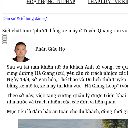
HOẠT ĐỘNG TƯ PHÁP
PHÁP LUẬT VỀ KI
Dân sự & tố tụng dân sự
Siết chặt tour 'phượt' bằng xe máy ở Tuyên Quang sau v
Phàn Giào Họ
Sau vụ tai nạn khiến nữ du khách Anh tử vong, cơ q
cung đường Hà Giang (cũ), yêu cầu rõ trách nhiệm các b
Ngày 14/4, Sở Văn hóa, Thể thao và Du lịch tỉnh Tuyên 
bằng xe mô tô, xe máy tại khu vực "Hà Giang Loop" (vò
Theo sở này, việc tăng cường quản lý được triển kha
nhà nước và trách nhiệm của các đơn vị liên quan.
Mục tiêu là đảm bảo an toàn cho du khách, đồng thời g