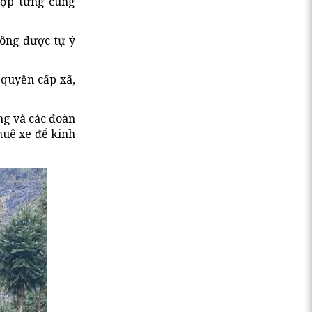
hợp từng cung
hông được tự ý
 quyền cấp xã,
ng và các đoàn
huê xe để kinh