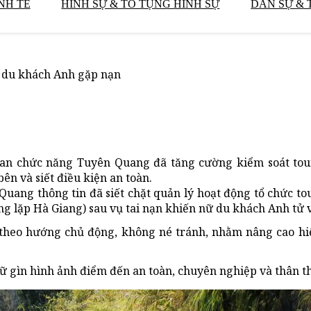
NH TẾ
HÌNH SỰ & TỐ TỤNG HÌNH SỰ
DÂN SỰ & 
ụ du khách Anh gặp nạn
uan chức năng Tuyên Quang đã tăng cường kiểm soát tou
ên và siết điều kiện an toàn.
Quang thông tin đã siết chặt quản lý hoạt động tổ chức to
ng lặp Hà Giang) sau vụ tai nạn khiến nữ du khách Anh tử 
i theo hướng chủ động, không né tránh, nhằm nâng cao hi
iữ gìn hình ảnh điểm đến an toàn, chuyên nghiệp và thân th