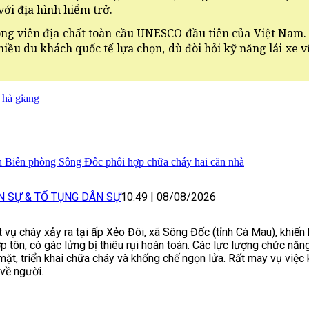
ới địa hình hiểm trở.
ông viên địa chất toàn cầu UNESCO đầu tiên của Việt Na
ều du khách quốc tế lựa chọn, dù đòi hỏi kỹ năng lái xe 
 hà giang
 Biên phòng Sông Đốc phối hợp chữa cháy hai căn nhà
N SỰ & TỐ TỤNG DÂN SỰ
10:49
|
08/08/2026
 vụ cháy xảy ra tại ấp Xẻo Đôi, xã Sông Đốc (tỉnh Cà Mau), khiến
ợp tôn, có gác lửng bị thiêu rụi hoàn toàn. Các lực lượng chức nă
mặt, triển khai chữa cháy và khống chế ngọn lửa. Rất may vụ việc 
 về người.