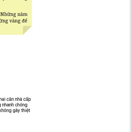
m. Những năm
vững vàng để
 hai căn nhà cấp
ng nhanh chóng
không gây thiệt