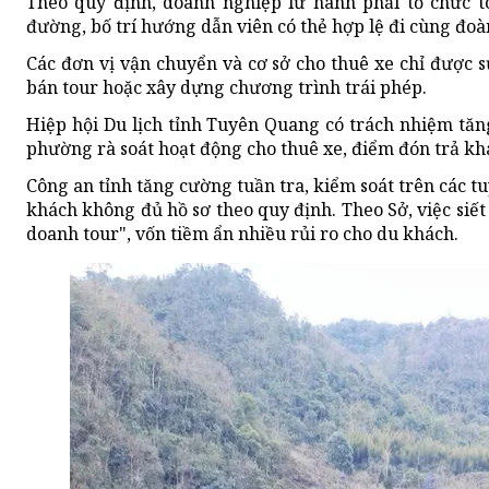
Theo quy định, doanh nghiệp lữ hành phải tổ chức
đường, bố trí hướng dẫn viên có thẻ hợp lệ đi cùng đoà
Các đơn vị vận chuyển và cơ sở cho thuê xe chỉ được 
bán tour hoặc xây dựng chương trình trái phép.
Hiệp hội Du lịch tỉnh Tuyên Quang có trách nhiệm tăng
phường rà soát hoạt động cho thuê xe, điểm đón trả khá
Công an tỉnh tăng cường tuần tra, kiểm soát trên các 
khách không đủ hồ sơ theo quy định. Theo Sở, việc siế
doanh tour", vốn tiềm ẩn nhiều rủi ro cho du khách.