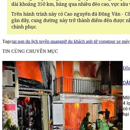
dài khoảng 350 km, băng qua nhiều đèo cao, vực sâu v
Trên hành trình này có Cao nguyên đá Đồng Văn - C
gần đây, cung đường này trở thành điểm đến được nhi
chinh phục.
Tags:
tai nạn du lịch tuyên quang
nữ du khách anh tử vong
tour xe máy
TIN CÙNG CHUYÊN MỤC
Đồn
DÂ
Một
4 l
có 
hại