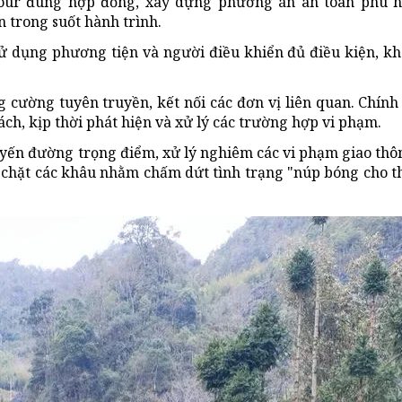
 tour đúng hợp đồng, xây dựng phương án an toàn phù 
n trong suốt hành trình.
sử dụng phương tiện và người điều khiển đủ điều kiện, k
 cường tuyên truyền, kết nối các đơn vị liên quan. Chính
ch, kịp thời phát hiện và xử lý các trường hợp vi phạm.
tuyến đường trọng điểm, xử lý nghiêm các vi phạm giao thô
t chặt các khâu nhằm chấm dứt tình trạng "núp bóng cho t