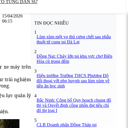
TỐ TỤNG DÂN SỰ
15/04/2026
06:15
TIN ĐỌC NHIỀU
1
Lùm xùm một vụ thú cưng chết sau phẫu
thuật tử cung tại Đà Lạt
2
Đồng Nai: Cháy lớn tại khu vực chợ Biên
Hòa cũ trong đêm
r xe máy trên
3
Hiệu trưởng Trường THCS Phương Độ
ur trải nghiệm
đối thoại với phụ huynh sau lùm xùm về
vong.
tiền ăn học sinh
ệu lực quản lý
4
Bắc Ninh: Công bố Quy hoạch chung đô
thị và Quyết định công nhận đạt tiêu chí
đô thị loại I
iện.
5
CLB Doanh nhân Đồng Tháp tại