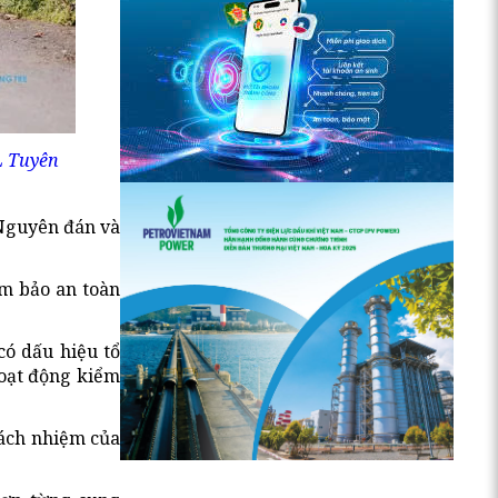
L Tuyên
 Nguyên đán và
ảm bảo an toàn
có dấu hiệu tổ
Hoạt động kiểm
rách nhiệm của