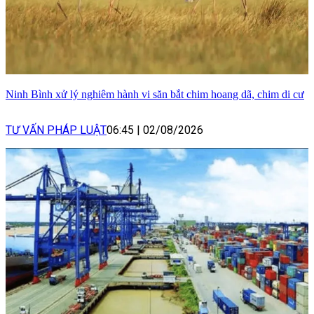
Ninh Bình xử lý nghiêm hành vi săn bắt chim hoang dã, chim di cư
TƯ VẤN PHÁP LUẬT
06:45
|
02/08/2026