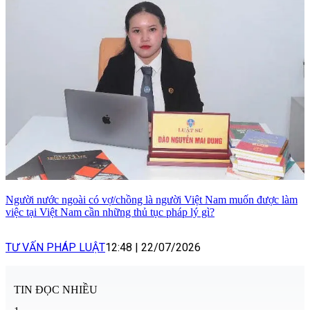
Người nước ngoài có vợ/chồng là người Việt Nam muốn được làm
việc tại Việt Nam cần những thủ tục pháp lý gì?
TƯ VẤN PHÁP LUẬT
12:48
|
22/07/2026
TIN ĐỌC NHIỀU