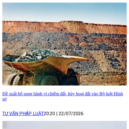
Đề xuất bổ sung hành vi chiếm đất, hủy hoại đất vào Bộ luật Hình
sự
TƯ VẤN PHÁP LUẬT
20:20
|
22/07/2026