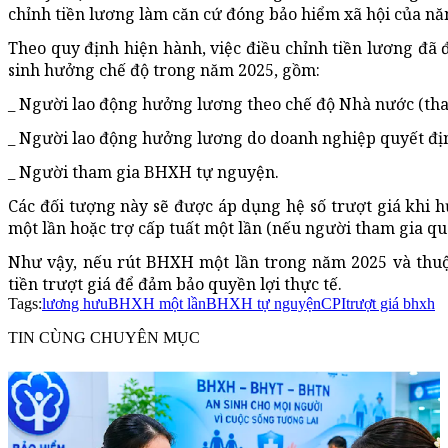
chỉnh tiền lương làm căn cứ đóng bảo hiểm xã hội của nă
Theo quy định hiện hành, việc điều chỉnh tiền lương đã
sinh hưởng chế độ trong năm 2025, gồm:
_ Người lao động hưởng lương theo chế độ Nhà nước (tham
_ Người lao động hưởng lương do doanh nghiệp quyết đị
_ Người tham gia BHXH tự nguyện.
Các đối tượng này sẽ được áp dụng hệ số trượt giá khi 
một lần hoặc trợ cấp tuất một lần (nếu người tham gia qua
Như vậy, nếu rút BHXH một lần trong năm 2025 và thuộ
tiền trượt giá để đảm bảo quyền lợi thực tế.
Tags:
lương hưu
BHXH một lần
BHXH tự nguyện
CPI
trượt giá bhxh
TIN CÙNG CHUYÊN MỤC