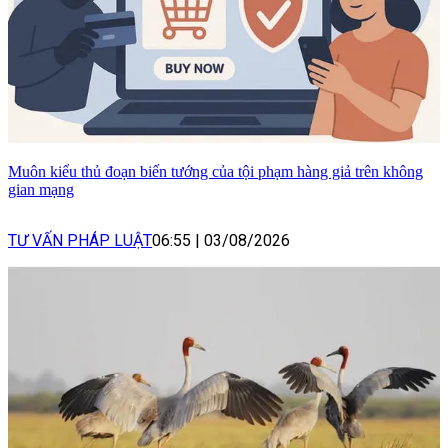
Muôn kiểu thủ đoạn biến tướng của tội phạm hàng giả trên không
gian mạng
TƯ VẤN PHÁP LUẬT
06:55
|
03/08/2026