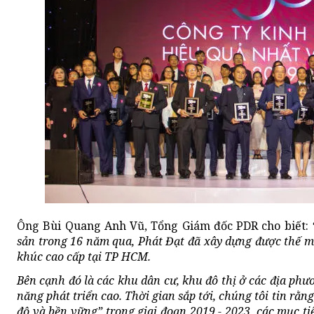
Ông Bùi Quang Anh Vũ, Tổng Giám đốc PDR cho biết:
sản trong 16 năm qua, Phát Đạt đã xây dựng được thế m
khúc cao cấp tại TP HCM.
Bên cạnh đó là các khu dân cư, khu đô thị ở các địa phư
năng phát triển cao. Thời gian sắp tới, chúng tôi tin rằ
độ và bền vững” trong giai đoạn 2019 - 2023, các mục t