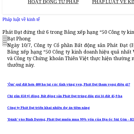
HOẠT ĐỘNG TƯ PHÁP
PHÁP LUẬT VỀ KI
Pháp luật về kinh tế
Phát Đạt đứng thứ 6 trong Bảng xếp hạng “50 Công ty ki
Bạt Phong
Ngày 10/7, Công ty Cổ phần Bất động sản Phát Đạt (
Bảng xếp hạng “50 Công ty kinh doanh hiệu quả nhất 
và Công ty Chứng khoán Thiên Việt thực hiện thường niê
thưởng này.
'Ôm' quĩ đất hơn 400 ha tại các tỉnh vùng ven, Phát Đạt tham vọng điều gì?
Chi gần 650 tỷ đồng, Bất động sản Phát Đạt trúng đấu giá lô đất 45,9 ha
Công ty Phát Đạt triển khai nhiều dự án tiềm năng
'Đánh' vào Bình Dương, Phát Đạt muốn mua 99% vốn của Địa ốc Sài Gòn – K