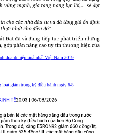
h vững mạnh, gia tăng năng lực lõi,… sẽ đạt
in cho các nhà đầu tư và đà tăng giá ổn định
thực nhất cho điều đó”.
t Đạt đã và đang tiếp tục phát triển những
n, góp phần nâng cao uy tín thương hiệu của
inh doanh hiệu quả nhất Việt Nam 2019
 loạt giảm trong kỳ điều hành ngày 6/8
KINH TẾ
20:03
|
06/08/2026
 giá bán lẻ các mặt hàng xăng dầu trong nước
giảm theo kỳ điều hành của liên Bộ Công
nh. Trong đó, xăng E5RON92 giảm 660 đồng/lít,
II giảm 535 đồng/lít; các mặt hàng dầu cũng