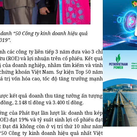
h danh “50 Công ty kinh doanh hiệu quả
019”.
nh các công ty liên tiếp 3 năm đưa vào 3 chỉ
ữu (ROE) và lợi nhuận trên cổ phiếu. Kết quả
ị của doanh nghiệp, nhằm tìm kiếm và vinh
g chứng khoán Việt Nam. Sự kiện Top 50 năm
iá trị vốn hóa cao, tốc độ tăng trưởng mạnh
 được kết quả doanh thu tăng tưởng ấn tượng
 đồng, 2.148 tỉ đồng và 3.400 tỉ đồng.
ưởng của Phát Đạt lần lượt là: doanh thu kép
E) đạt 19% và tỷ suất sinh lợi cổ phiếu đạt
t Đạt đã không còn ở vị trí thứ 10 như năm
50 Công ty kinh doanh hiệu quả nhất Việt