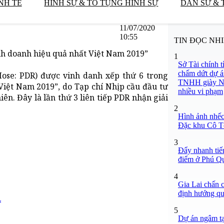
NH TẾ
HÌNH SỰ & TỐ TỤNG HÌNH SỰ
DÂN SỰ & 
11/07/2020
10:55
TIN ĐỌC NH
nh doanh hiệu quả nhất Việt Nam 2019”
1
Sở Tài chính 
chấm dứt dự á
Hose: PDR) được vinh danh xếp thứ 6 trong
TNHH giày Ng
Việt Nam 2019”, do Tạp chí Nhịp cầu đầu tư
nhiều vi phạm
n. Đây là lần thứ 3 liên tiếp PDR nhận giải
2
Hình ảnh nhếch
Đặc khu Cô T
3
Đẩy nhanh tiến
điểm ở Phú Q
4
Gia Lai chấn c
định hướng q
L
5
Dự án ngâm t