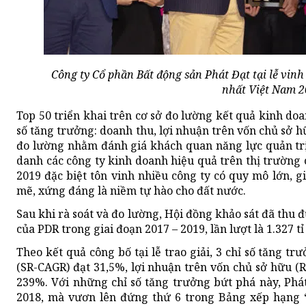
Công ty Cổ phần Bất động sản Phát Đạt tại lễ vin
nhất Việt Nam 2
Top 50 triển khai trên cơ sở đo lường kết quả kinh doa
số tăng trưởng: doanh thu, lợi nhuận trên vốn chủ sở h
đo lường nhằm đánh giá khách quan năng lực quản tr
danh các công ty kinh doanh hiệu quả trên thị trườn
2019 đặc biệt tôn vinh nhiều công ty có quy mô lớn, g
mẽ, xứng đáng là niềm tự hào cho đất nước.
Sau khi rà soát và đo lường, Hội đồng khảo sát đã thu
của PDR trong giai đoạn 2017 – 2019, lần lượt là 1.327 tỉ
Theo kết quả công bố tại lễ trao giải, 3 chỉ số tăng tr
(SR-CAGR) đạt 31,5%, lợi nhuận trên vốn chủ sở hữu (RO
239%. Với những chỉ số tăng trưởng bứt phá này, Phá
2018, mà vươn lên đứng thứ 6 trong Bảng xếp hạng “