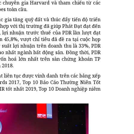
c chuyên gia Harvard và tham chiếu từ các
es toàn cầu.
c gia tăng quỹ đất và thúc đẩy tiến độ triển
hợp với thị trường đã giúp Phát Đạt đạt đến
̣i nhuận trước thuế của PDR lần lượt đạt
đến 45,8%, vượt chỉ tiêu đã đề ra tại cuộc họp
 suất lợi nhuận trên doanh thu là 33%, PDR
ao nhất ngành bất động sản. Đồng thời, PDR
vốn hoá lớn nhất trên sàn chứng khoán TP
 2018.
t liên tục được vinh danh trên các bảng xếp
ards 2017, Top 10 Báo Cáo Thường Niên Tốt
IR tốt nhất 2019, Top 10 Doanh nghiệp niêm