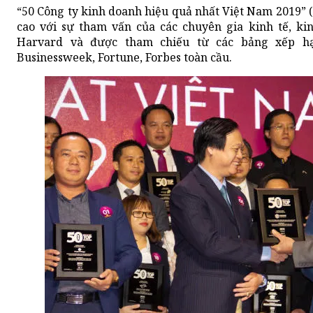
“50 Công ty kinh doanh hiệu quả nhất Việt Nam 2019” (T
cao với sự tham vấn của các chuyên gia kinh tế, k
Harvard và được tham chiếu từ các bảng xếp hạ
Businessweek, Fortune, Forbes toàn cầu.