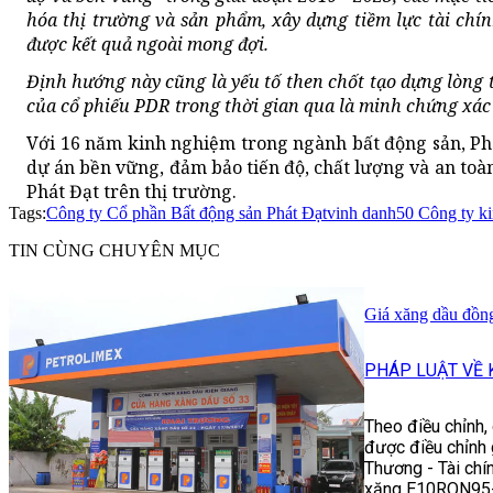
hóa thị trường và sản phẩm, xây dựng tiềm lực tài chín
được kết quả ngoài mong đợi.
Định hướng này cũng là yếu tố then chốt tạo dựng lòng t
của cổ phiếu PDR trong thời gian qua là minh chứng xác 
Với 16 năm kinh nghiệm trong ngành bất động sản, Phá
dự án bền vững, đảm bảo tiến độ, chất lượng và an toà
Phát Đạt trên thị trường.
Tags:
Công ty Cổ phần Bất động sản Phát Đạt
vinh danh
50 Công ty k
TIN CÙNG CHUYÊN MỤC
Giá xăng dầu đồng
PHÁP LUẬT VỀ 
Theo điều chỉnh,
được điều chỉnh 
Thương - Tài chí
xăng E10RON95-I