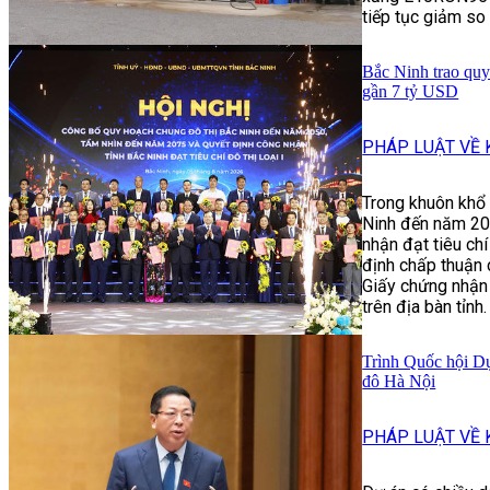
tiếp tục giảm so 
Bắc Ninh trao quy
gần 7 tỷ USD
PHÁP LUẬT VỀ 
Trong khuôn khổ 
Ninh đến năm 20
nhận đạt tiêu chí
định chấp thuận 
Giấy chứng nhận 
trên địa bàn tỉnh.
Trình Quốc hội D
đô Hà Nội
PHÁP LUẬT VỀ 