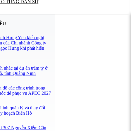
TỐ TỤNG DÂN SỰ
IỀU
tỉnh Hưng Yên kiến nghị
n của Chi nhánh Công ty
ọc Hưng khi phát hiện
 nhác tại dự án trăm tỷ ở
ô, tỉnh Quảng Ninh
 độ các công trình trọng
uốc để phục vụ APEC 2027
hỉnh quản lý và thay đổi
uy hoạch Biển Hồ
ại 307 Nguyễn Xiển: Cần