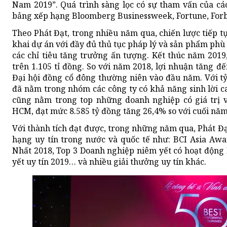
Nam 2019”. Quá trình sàng lọc có sự tham vấn của cá
bảng xếp hạng Bloomberg Businessweek, Fortune, Forb
Theo Phát Đạt, trong nhiều năm qua, chiến lược tiếp tụ
khai dự án với đầy đủ thủ tục pháp lý và sản phẩm phù 
các chỉ tiêu tăng trưởng ấn tượng. Kết thúc năm 2019, lơ
trên 1.105 tỉ đồng. So với năm 2018, lợi nhuận tăng 
Đại hội đồng cổ đông thường niên vào đầu năm. Với tỷ
đã nằm trong nhóm các công ty có khả năng sinh lời c
cũng nằm trong top những doanh nghiệp có giá trị 
HCM, đạt mức 8.585 tỷ đồng tăng 26,4% so với cuối năm
Với thành tích đạt được, trong những năm qua, Phát Đạ
hạng uy tín trong nước và quốc tế như: BCI Asia Aw
Nhất 2018, Top 3 Doanh nghiệp niêm yết có hoạt động 
yết uy tín 2019… và nhiều giải thưởng uy tín khác.