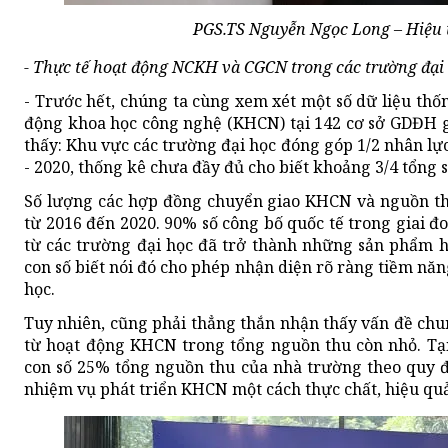
PGS.TS Nguyễn Ngọc Long – Hiệu 
- Thực tế hoạt động NCKH và CGCN trong các trường đại h
- Trước hết, chúng ta cùng xem xét một số dữ liệu thố
động khoa học công nghệ (KHCN) tại 142 cơ sở GDĐH g
thấy: Khu vực các trường đại học đóng góp 1/2 nhân lự
- 2020, thống kê chưa đầy đủ cho biết khoảng 3/4 tổng
Số lượng các hợp đồng chuyển giao KHCN và nguồn thu
từ 2016 đến 2020. 90% số công bố quốc tế trong giai 
từ các trường đại học đã trở thành những sản phẩm ho
con số biết nói đó cho phép nhận diện rõ ràng tiềm năn
học.
Tuy nhiên, cũng phải thẳng thắn nhận thấy vấn đề chun
từ hoạt động KHCN trong tổng nguồn thu còn nhỏ. Tại
con số 25% tổng nguồn thu của nhà trường theo quy đị
nhiệm vụ phát triển KHCN một cách thực chất, hiệu quả 