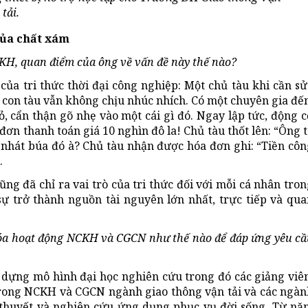
tải.
của chất xám
NCKH, quan điểm của ông về vấn đề này thế nào?
ủa tri thức thời đại công nghiệp: Một chủ tàu khi cần sử
 con tàu vẫn không chịu nhúc nhích. Có một chuyên gia đế
ỏ, cẩn thận gõ nhẹ vào một cái gì đó. Ngay lập tức, động 
đơn thanh toán giá 10 nghìn đô la! Chủ tàu thốt lên: “Ông 
 nhát búa đó à? Chủ tàu nhận được hóa đơn ghi: “Tiền côn
.
 đã chỉ ra vai trò của tri thức đối với mỗi cá nhân tron
sự trở thành nguồn tài nguyên lớn nhất, trực tiếp và qua
hóa hoạt động NCKH và CGCN như thế nào để đáp ứng yêu cầ
y dựng mô hình đại học nghiên cứu trong đó các giảng viê
trong NCKH và CGCN ngành giao thông vận tải và các ngàn
ý thuyết và nghiên cứu ứng dụng phục vụ đời sống. Từ nă