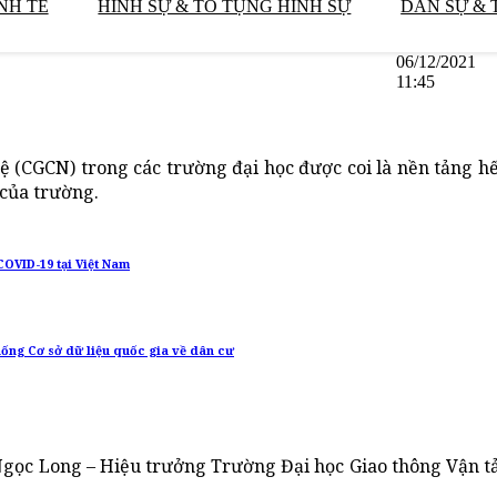
NH TẾ
HÌNH SỰ & TỐ TỤNG HÌNH SỰ
DÂN SỰ & 
06/12/2021
11:45
(CGCN) trong các trường đại học được coi là nền tảng hế
 của trường.
OVID-19 tại Việt Nam
hống Cơ sở dữ liệu quốc gia về dân cư
gọc Long – Hiệu trưởng Trường Đại học Giao thông Vận tả