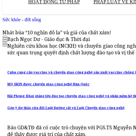
HOẠT ĐỘNG TƯ PHÁP
PHÁP LUẬT VỀ KI
Sức khỏe - đời sống
Nhát búa “10 nghìn đô la” và giá của chất xám!
Bạch Ngọc Dư - Giáo dục & Thời đại
Nghiên cứu khoa học (NCKH) và chuyển giao công nghệ 
sức quan trọng quyết định chất lượng đào tạo và vị thế
Cuba cung cấp vaccine và chuyển giao công nghệ sản xuất vaccine chống C
MQ SKIN được chuyển giao công nghệ Hàn Quốc
Hải Phòng: Khai giảng lớp đào tạo chuyển giao công nghệ và phần mềm hệ t
Góp ý dự thảo sửa đổi Luật Đường sắt và Luật Chuyển giao công nghệ
Báo GD&TĐ đã có cuộc trò chuyện với PGS.TS Nguyễn N
để thấy được giá trị của chất xám.