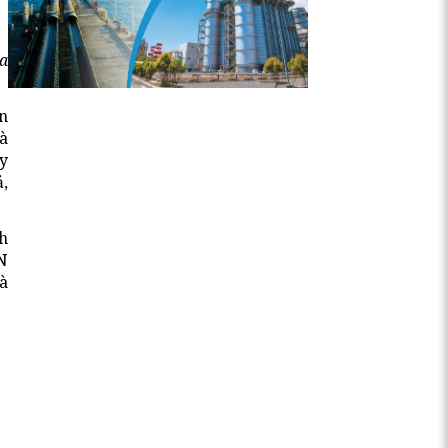
a
n
và
y
ả,
h
N
à