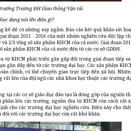
trưởng Trường ĐH Giao thông Vận tải.
ọc đang nói lên điều gì?
ng kê để có những suy ngẫm. Báo cáo kết quả khảo sát hoạ
iai đoạn 2011 - 2016 của một nhóm nghiên cứu độc lập ch
c và 2/3 tổng số sản phẩm KHCN của cả nước. Giai đoạn 20
 số sản phẩm KHCN của cả nước đến từ các cơ sở GDĐH.
 từ KHCN phát triển gần gấp đối trong giai đoạn tiếp sa
đoạn gần đây đến từ các trường đại học. Các sản phẩm KHC
àn chỉnh, có thể chuyển giao trực tiếp đến xã hội. Nhữn
g rất lớn của đội ngũ các nhà khoa học thuộc các trường đ
g tại các cơ sở giáo dục đào tạo là đóng góp của nguồn t
 phần lớn các trường, nguồn thu từ KHCN còn cách rất x
nh cho các trường đại học nghiên cứu. Điều này cho thấy
đối với các trường đại học còn rất khó khăn.