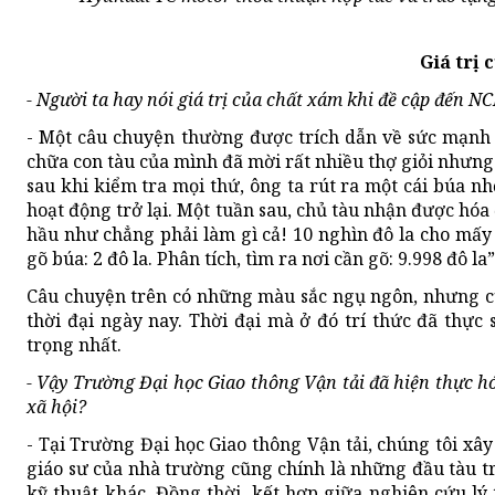
Giá trị 
- Người ta hay nói giá trị của chất xám khi đề cập đến 
- Một câu chuyện thường được trích dẫn về sức mạnh c
chữa con tàu của mình đã mời rất nhiều thợ giỏi nhưng
sau khi kiểm tra mọi thứ, ông ta rút ra một cái búa nh
hoạt động trở lại. Một tuần sau, chủ tàu nhận được hóa 
hầu như chẳng phải làm gì cả! 10 nghìn đô la cho mấy
gõ búa: 2 đô la. Phân tích, tìm ra nơi cần gõ: 9.998 đô la”
Câu chuyện trên có những màu sắc ngụ ngôn, nhưng cũng
thời đại ngày nay. Thời đại mà ở đó trí thức đã thực 
trọng nhất.
- Vậy Trường Đại học Giao thông Vận tải đã hiện thực 
xã hội?
- Tại Trường Đại học Giao thông Vận tải, chúng tôi xâ
giáo sư của nhà trường cũng chính là những đầu tàu 
kỹ thuật khác. Đồng thời, kết hợp giữa nghiên cứu l