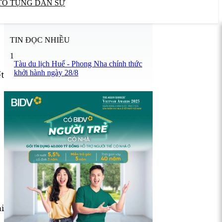
TỐ TỤNG DÂN SỰ
TIN ĐỌC NHIỀU
1
Tàu du lịch Huế - Phong Nha chính thức
khởi hành ngày 28/8
t
i