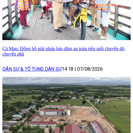
Cà Mau: Đồng bộ giải pháp bảo đảm an toàn trên mỗi chuyến đò,
chuyến phà
DÂN SỰ & TỐ TỤNG DÂN SỰ
14:18
|
07/08/2026