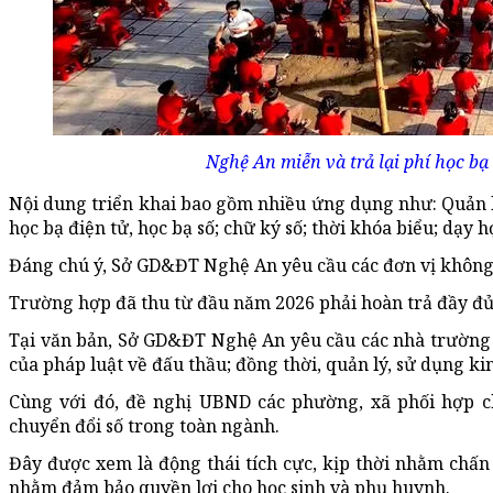
Nghệ An miễn và trả lại phí học bạ
Nội dung triển khai bao gồm nhiều ứng dụng như: Quản lý d
học bạ điện tử, học bạ số; chữ ký số; thời khóa biểu; dạy 
Đáng chú ý, Sở GD&ĐT Nghệ An yêu cầu các đơn vị không đ
Trường hợp đã thu từ đầu năm 2026 phải hoàn trả đầy đủ
Tại văn bản, Sở GD&ĐT Nghệ An yêu cầu các nhà trường 
của pháp luật về đấu thầu; đồng thời, quản lý, sử dụng ki
Cùng với đó, đề nghị UBND các phường, xã phối hợp ch
chuyển đổi số trong toàn ngành.
Đây được xem là động thái tích cực, kịp thời nhằm chấn 
nhằm đảm bảo quyền lợi cho học sinh và phụ huynh.