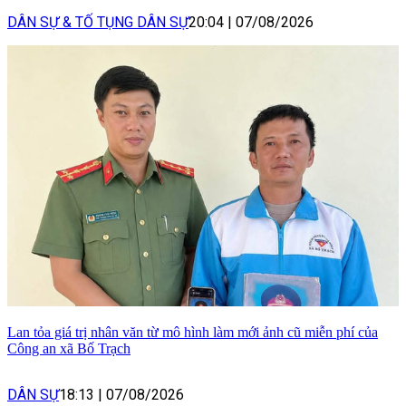
DÂN SỰ & TỐ TỤNG DÂN SỰ
20:04
|
07/08/2026
Lan tỏa giá trị nhân văn từ mô hình làm mới ảnh cũ miễn phí của
Công an xã Bố Trạch
DÂN SỰ
18:13
|
07/08/2026