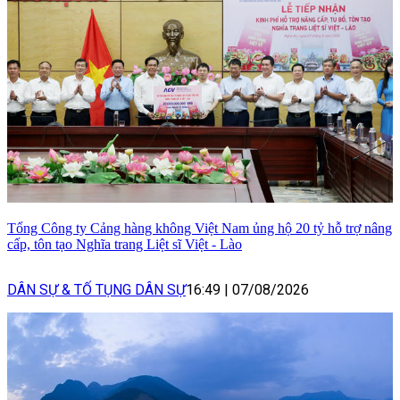
Tổng Công ty Cảng hàng không Việt Nam ủng hộ 20 tỷ hỗ trợ nâng
cấp, tôn tạo Nghĩa trang Liệt sĩ Việt - Lào
DÂN SỰ & TỐ TỤNG DÂN SỰ
16:49
|
07/08/2026