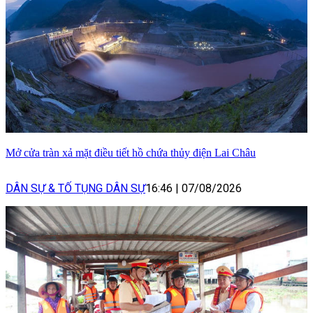
Mở cửa tràn xả mặt điều tiết hồ chứa thủy điện Lai Châu
DÂN SỰ & TỐ TỤNG DÂN SỰ
16:46
|
07/08/2026