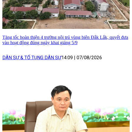
Tăng tốc hoàn thiện 4 trường nội trú vùng biên Đắk Lắk, quyết đưa
vào hoạt động đúng ngày khai giảng 5/9
DÂN SỰ & TỐ TỤNG DÂN SỰ
14:09
|
07/08/2026