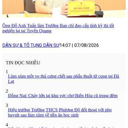
Ông Đỗ Anh Tuấn làm Trưởng Ban chỉ đạo cấp tỉnh kỳ thi tốt
nghiệp lại tại Tuyên Quang
DÂN SỰ & TỐ TỤNG DÂN SỰ
14:07
|
07/08/2026
TIN ĐỌC NHIỀU
1
Lùm xùm một vụ thú cưng chết sau phẫu thuật tử cung tại Đà
Lạt
2
Đồng Nai: Cháy lớn tại khu vực chợ Biên Hòa cũ trong đêm
3
Hiệu trưởng Trường THCS Phương Độ đối thoại với phụ
huynh sau lùm xùm về tiền ăn học sinh
4