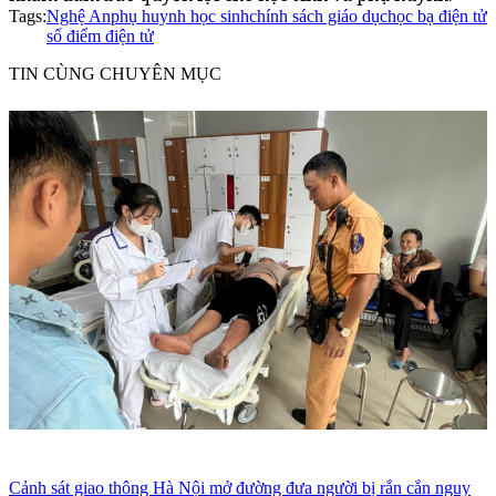
Tags:
Nghệ An
phụ huynh học sinh
chính sách giáo dục
học bạ điện tử
sổ điểm điện tử
TIN CÙNG CHUYÊN MỤC
Cảnh sát giao thông Hà Nội mở đường đưa người bị rắn cắn nguy