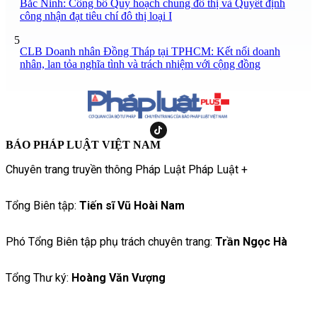
Bắc Ninh: Công bố Quy hoạch chung đô thị và Quyết định
công nhận đạt tiêu chí đô thị loại I
5
CLB Doanh nhân Đồng Tháp tại TPHCM: Kết nối doanh
nhân, lan tỏa nghĩa tình và trách nhiệm với cộng đồng
BÁO PHÁP LUẬT VIỆT NAM
Chuyên trang truyền thông Pháp Luật Pháp Luật +
Tổng Biên tập:
Tiến sĩ Vũ Hoài Nam
Phó Tổng Biên tập phụ trách chuyên trang:
Trần Ngọc Hà
Tổng Thư ký:
Hoàng Văn Vượng