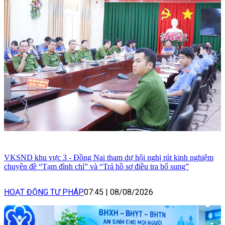
VKSND khu vực 3 - Đồng Nai tham dự hội nghị rút kinh nghiệm
chuyên đề “Tạm đình chỉ” và “Trả hồ sơ điều tra bổ sung”
HOẠT ĐỘNG TƯ PHÁP
07:45
|
08/08/2026