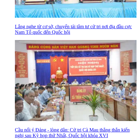
Lắng nghe từ cơ sở, chuyển tải tâm tư cử tri nơi địa đầu cực
Nam Tổ quốc đến Quốc hội
Cầu nối ý Đảng - lòng dân: Cử tri Cà Mau thẳng thắn kiến
nghị sau Kỳ họp thứ Nhất, Quốc hội khóa XVI