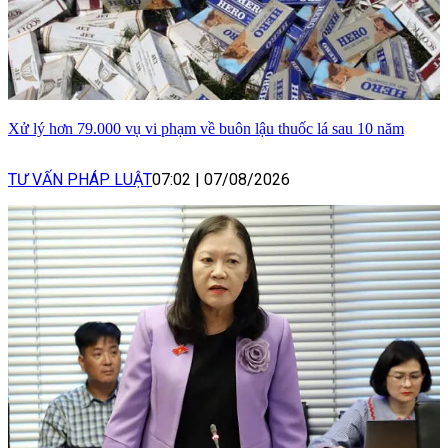
Xử lý hơn 79.000 vụ vi phạm về buôn lậu thuốc lá sau 10 năm
TƯ VẤN PHÁP LUẬT
07:02
|
07/08/2026