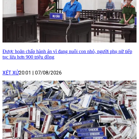
Được hoãn chấp hành án vì đang nuôi con nhỏ, người phụ nữ tiếp
tục lừa hơn 900 triệu đồng
XÉT XỬ
20:01
|
07/08/2026