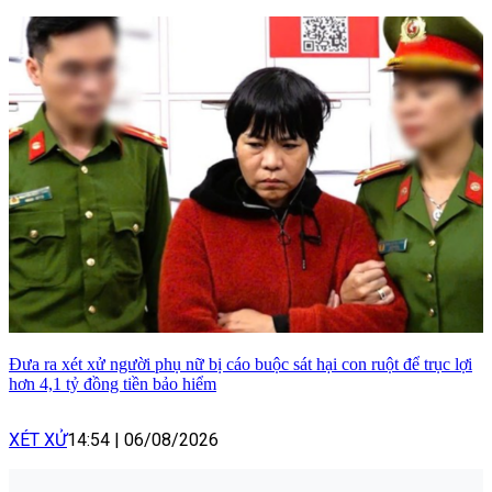
Đưa ra xét xử người phụ nữ bị cáo buộc sát hại con ruột để trục lợi
hơn 4,1 tỷ đồng tiền bảo hiểm
XÉT XỬ
14:54
|
06/08/2026