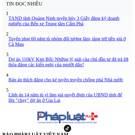
TIN ĐỌC NHIỀU
1
TAND tỉnh Quảng Ninh tuyên hủy 3 Giấy đăng ký doanh
nghiệp của Bến xe Trung tâm Cẩm Phả
2
Tuyên phạt 60 năm tù nhóm đối tượng làm, tàng trữ tiền giả ở
Cà Mau
3
Dự án 110kV Kim Bôi: Những lý giải của chủ đầu tư đã trả lời
thỏa đáng các kiến nghị của người dân?
4
Bản án thích đáng cho kẻ tuyên truyền chống phá Nhà nước
5
Lĩnh án 14 năm tù vì làm giả quyết định của UBND tỉnh để
lừa "chạy" dự án ở Gia Lai
BÁO PHÁP LUẬT VIỆT NAM