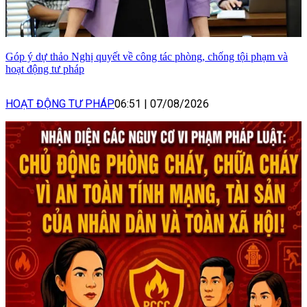
Góp ý dự thảo Nghị quyết về công tác phòng, chống tội phạm và
hoạt động tư pháp
HOẠT ĐỘNG TƯ PHÁP
06:51
|
07/08/2026