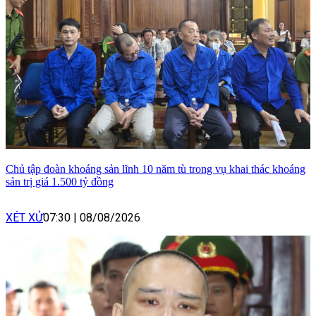
Chủ tập đoàn khoáng sản lĩnh 10 năm tù trong vụ khai thác khoáng
sản trị giá 1.500 tỷ đồng
XÉT XỬ
07:30
|
08/08/2026