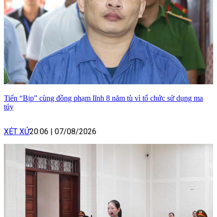
Tiến “Bịp” cùng đồng phạm lĩnh 8 năm tù vì tổ chức sử dụng ma
túy
XÉT XỬ
20:06
|
07/08/2026