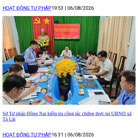
HOẠT ĐỘNG TƯ PHÁP
19:53
|
06/08/2026
Sở Tư pháp Đồng Nai kiểm tra công tác chứng thực tại UBND xã
Tà Lài
HOẠT ĐỘNG TƯ PHÁP
16:31
|
06/08/2026