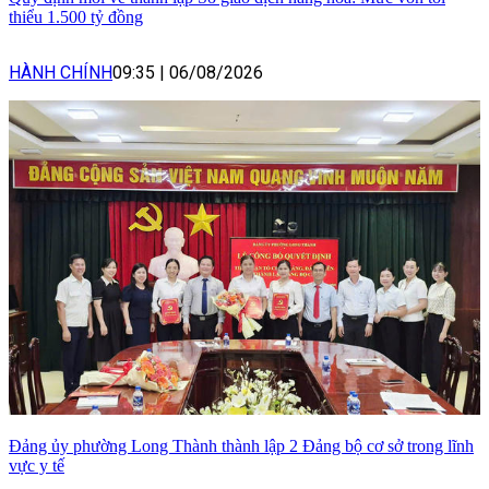
thiểu 1.500 tỷ đồng
HÀNH CHÍNH
09:35
|
06/08/2026
Đảng ủy phường Long Thành thành lập 2 Đảng bộ cơ sở trong lĩnh
vực y tế