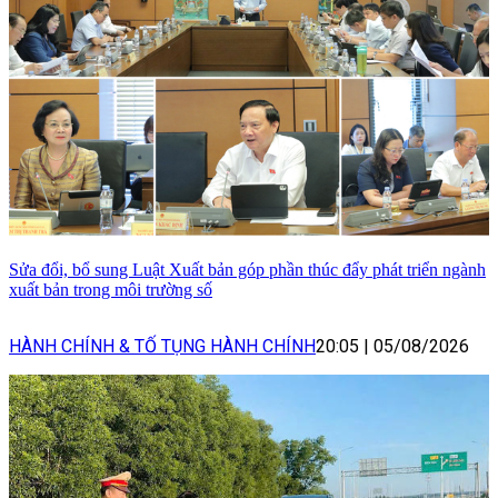
Sửa đổi, bổ sung Luật Xuất bản góp phần thúc đẩy phát triển ngành
xuất bản trong môi trường số
HÀNH CHÍNH & TỐ TỤNG HÀNH CHÍNH
20:05
|
05/08/2026