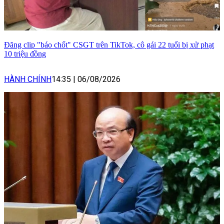
Đăng clip "báo chốt" CSGT trên TikTok, cô gái 22 tuổi bị xử phạt
10 triệu đồng
HÀNH CHÍNH
14:35
|
06/08/2026