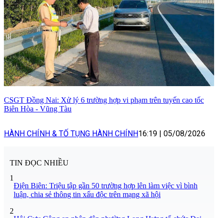
CSGT Đồng Nai: Xử lý 6 trường hợp vi phạm trên tuyến cao tốc
Biên Hòa - Vũng Tàu
HÀNH CHÍNH & TỐ TỤNG HÀNH CHÍNH
16:19
|
05/08/2026
TIN ĐỌC NHIỀU
1
Điện Biên: Triệu tập gần 50 trường hợp lên làm việc vì bình
luận, chia sẻ thông tin xấu độc trên mạng xã hội
2