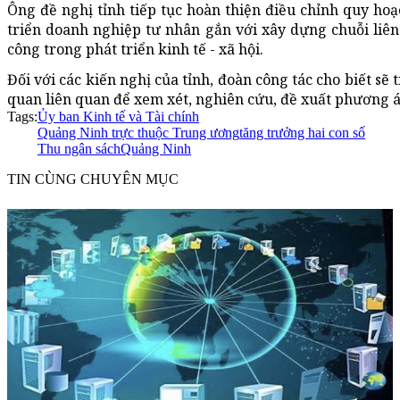
Ông đề nghị tỉnh tiếp tục hoàn thiện điều chỉnh quy ho
triển doanh nghiệp tư nhân gắn với xây dựng chuỗi liên 
công trong phát triển kinh tế - xã hội.
Đối với các kiến nghị của tỉnh, đoàn công tác cho biết sẽ
quan liên quan để xem xét, nghiên cứu, đề xuất phương á
Tags:
Ủy ban Kinh tế và Tài chính
Quảng Ninh trực thuộc Trung ương
tăng trưởng hai con số
Thu ngân sách
Quảng Ninh
TIN CÙNG CHUYÊN MỤC