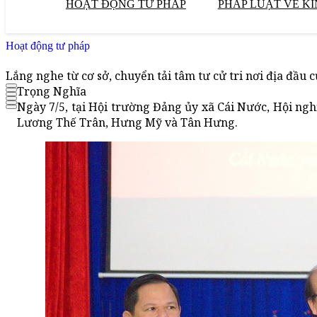
HOẠT ĐỘNG TƯ PHÁP
PHÁP LUẬT VỀ KI
Hoạt động tư pháp
Lắng nghe từ cơ sở, chuyển tải tâm tư cử tri nơi địa đầu
Trọng Nghĩa
Ngày 7/5, tại Hội trường Đảng ủy xã Cái Nước, Hội nghị
Lương Thế Trân, Hưng Mỹ và Tân Hưng.