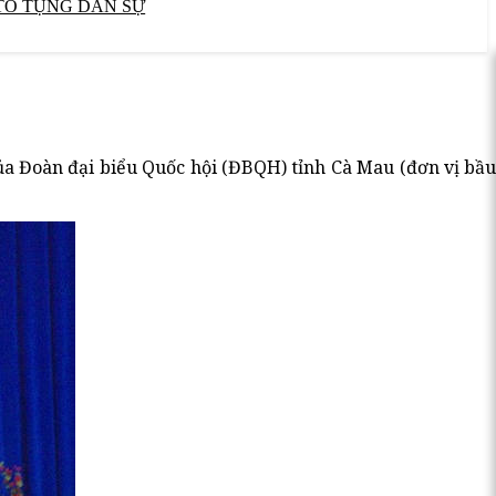
TỐ TỤNG DÂN SỰ
a Đoàn đại biểu Quốc hội (ĐBQH) tỉnh Cà Mau (đơn vị bầu c