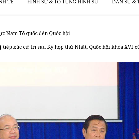
NH TẾ
HÌNH SỰ & TỐ TỤNG HÌNH SỰ
DÂN SỰ & 
 cực Nam Tổ quốc đến Quốc hội
 tiếp xúc cử tri sau Kỳ họp thứ Nhất, Quốc hội khóa XVI củ