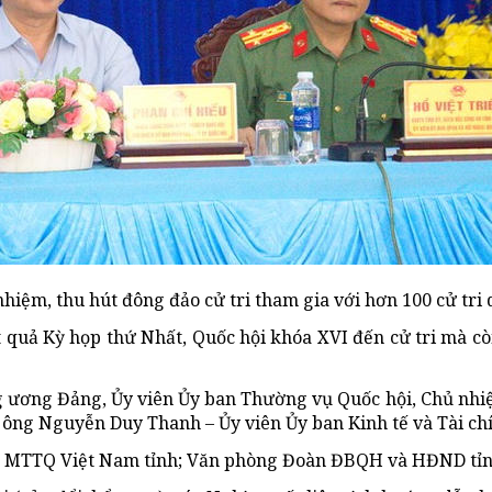
hiệm, thu hút đông đảo cử tri tham gia với hơn 100 cử tri 
 quả Kỳ họp thứ Nhất, Quốc hội khóa XVI đến cử tri mà còn
 ương Đảng, Ủy viên Ủy ban Thường vụ Quốc hội, Chủ nhiệm
 ông Nguyễn Duy Thanh – Ủy viên Ủy ban Kinh tế và Tài chí
an MTTQ Việt Nam tỉnh; Văn phòng Đoàn ĐBQH và HĐND tỉnh