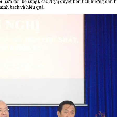
i (sửa đổi, bổ sung), các Nghị quyết liên tịch hướng dẫn
minh bạch và hiệu quả.