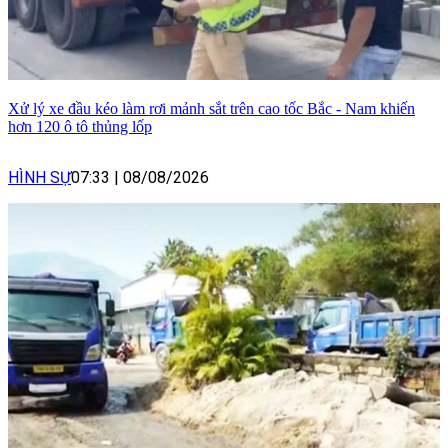
Xử lý xe đầu kéo làm rơi mảnh sắt trên cao tốc Bắc - Nam khiến
hơn 120 ô tô thủng lốp
HÌNH SỰ
07:33
|
08/08/2026