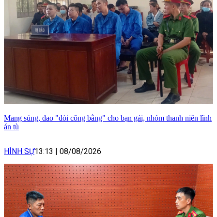
Mang súng, dao "đòi công bằng" cho bạn gái, nhóm thanh niên lĩnh
án tù
HÌNH SỰ
13:13
|
08/08/2026