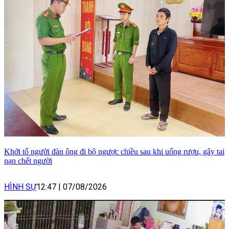
Khởi tố người đàn ông đi bộ ngược chiều sau khi uống rượu, gây tai
nạn chết người
HÌNH SỰ
12:47
|
07/08/2026