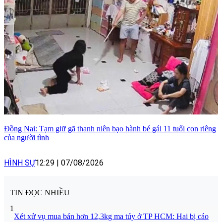
Đồng Nai: Tạm giữ gã thanh niên bạo hành bé gái 11 tuổi con riêng
của người tình
HÌNH SỰ
12:29
|
07/08/2026
TIN ĐỌC NHIỀU
1
Xét xử vụ mua bán hơn 12,3kg ma túy ở TP HCM: Hai bị cáo