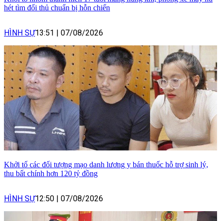
hét tìm đối thủ chuẩn bị hỗn chiến
HÌNH SỰ
13:51
|
07/08/2026
Khởi tố các đối tượng mạo danh lương y bán thuốc hỗ trợ sinh lý,
thu bất chính hơn 120 tỷ đồng
HÌNH SỰ
12:50
|
07/08/2026