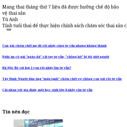
Mang thai tháng thứ 7 liệu đã được hưởng chế độ bảo
vệ thai sản
Tú Anh
Tính tuổi thai để thực hiện chính sách chăm sóc thai sản 
Con gái chém chết mẹ đẻ rồi nhảy sông tự vẫn nhưng không thành
Nghi án cô gái "ngáo đá" cắt tay tự vẫn, "chồng hờ" bị tội giết người
Hà Nội: Bố sát hại 2 con rồi nhảy lầu tự vẫn?
Tây Ninh: Người đàn ông "máu lạnh" chém chết vợ chồng con gái rồi tự vẫn
Cãi nhau với gia đình, một học sinh lớp 8 nhảy cầu tự vẫn
Tin nên đọc