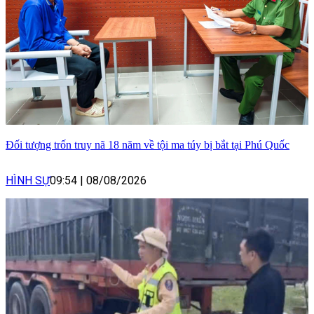
Đối tượng trốn truy nã 18 năm về tội ma túy bị bắt tại Phú Quốc
HÌNH SỰ
09:54
|
08/08/2026