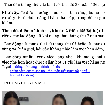
- Thai đến tháng thứ 7 là khi tuổi thai đủ 28 tuần (196 ngà
Như vậy,
để được hưởng chính sách thai sản, phụ nữ có 
cơ sở y tế có chức năng khám thai cấp, trong đó có ghi 
khám.
Theo đó,
điểm a khoản 1, khoản 2 Điều 155 Bộ luật 
riêng cho lao động nữ khi mang thai tháng thứ 7 như sau
- Lao động nữ mang thai từ tháng thứ 07 hoặc từ tháng t
vùng xa, biên giới, hải đảo không phải làm việc ban đêm, 
- Lao động nữ làm công việc nặng nhọc, khi mang thai 
việc nhẹ hơn hoặc được giảm bớt 01 giờ làm việc hằng n
Tags:
lao động nữ mang thai
tính tuổi thai
chính sách chăm sóc thai sản
Pháp luật plus
tháng thứ 7
bộ luật lao động
TIN CÙNG CHUYÊN MỤC