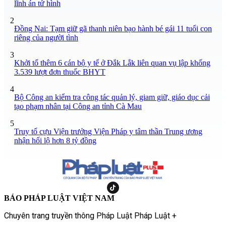
lĩnh án tử hình
2
Đồng Nai: Tạm giữ gã thanh niên bạo hành bé gái 11 tuổi con
riêng của người tình
3
Khởi tố thêm 6 cán bộ y tế ở Đắk Lắk liên quan vụ lập khống
3.539 lượt đơn thuốc BHYT
4
Bộ Công an kiểm tra công tác quản lý, giam giữ, giáo dục cải
tạo phạm nhân tại Công an tỉnh Cà Mau
5
Truy tố cựu Viện trưởng Viện Pháp y tâm thần Trung ương
nhận hối lộ hơn 8 tỷ đồng
BÁO PHÁP LUẬT VIỆT NAM
Chuyên trang truyền thông Pháp Luật Pháp Luật +