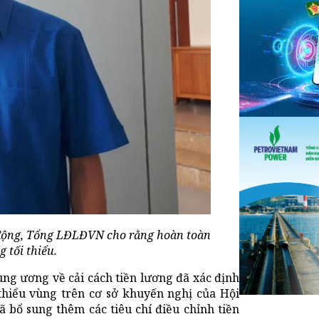
động, Tổng LĐLĐVN cho rằng hoàn toàn
 tối thiểu.
ung ương về cải cách tiền lương đã xác định
thiểu vùng trên cơ sở khuyến nghị của Hội
 bổ sung thêm các tiêu chí điều chỉnh tiền