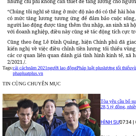
những chi phí không cần thiết để tăng lương cho người
“Chúng tôi nghĩ sẽ tăng ở mức độ nào đó có thể hài hòa
có mức tăng lương tương ứng để đảm bảo cuộc sống, đ
người lao động được tăng thêm thu nhập, an sinh xã hội
với doanh nghiệp, điều này cũng sẽ tác động tích cực t
Cũng theo ông Lê Đình Quảng, hiện Chính phủ đã giao
kiến nghị về việc điều chỉnh tiền lương tối thiểu vù
các cơ quan liên quan đánh giá tình hình kinh tế, xã
2/2021./.
Tags:
cải cách
năm 2021
người lao động
Pháp luật plus
lương tối thiểu
vù
phapluatplus.vn
TIN CÙNG CHUYÊN MỤC
Tòa yêu cầu bổ su
28,5 tỷ đồng, nhi
HÌNH SỰ
07:34
|