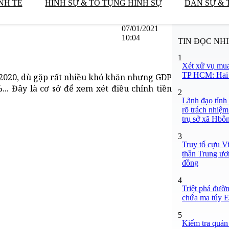
NH TẾ
HÌNH SỰ & TỐ TỤNG HÌNH SỰ
DÂN SỰ & 
07/01/2021
10:04
TIN ĐỌC NH
1
Xét xử vụ mua
TP HCM: Hai b
2020, dù gặp rất nhiều khó khăn nhưng GDP
.. Đây là cơ sở để xem xét điều chỉnh tiền
2
Lãnh đạo tỉnh
rõ trách nhiệm
trụ sở xã Hbô
3
Truy tố cựu V
thần Trung ươ
đồng
4
Triệt phá đườn
chứa ma túy Et
5
Kiểm tra quán