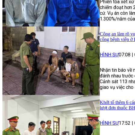
Phiên tòa xét xử
chiếm đoạt hơn 
cứ. Vụ án còn làm
1.300%/năm của n
Công an làm rõ vụ
cổng bệnh viện ở
HÌNH SỰ
07:08
|
Nhận tin báo về 
đánh nhau trước 
Cảnh sát 113 nha
giao vụ việc cho
Khởi tố thêm 6 cá
lượt đơn thuốc 
HÌNH SỰ
17:52
|