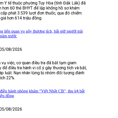
m Y tế thuộc phường Tuy Hòa (tỉnh Đắk Lắk) đã
in hơn 60 thẻ BHYT để lập khống hồ sơ khám
 cấp phát 3.539 lượt đơn thuốc, qua đó chiếm
 giá hơn 614 triệu đồng.
 liên quan vụ gây thương tích, bắt giữ người trái
 năm trước
05/08/2026
 vụ việc, cơ quan điều tra đã bắt tạm giam
để điều tra hành vi cố ý gây thương tích và bắt,
háp luật. Nạn nhân từng bị nhóm đối tượng đánh
tích 22%.
 điều hành phòng khám "Việt Nhật CB", thu lợi bất
riệu đồng
05/08/2026