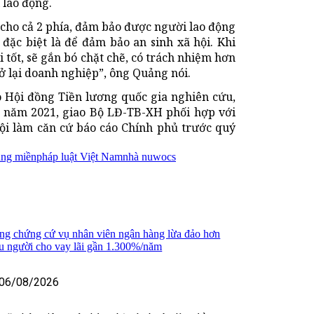
 lao động.
 cho cả 2 phía, đảm bảo được người lao động
ặc biệt là để đảm bảo an sinh xã hội. Khi
 tốt, sẽ gắn bó chặt chẽ, có trách nhiệm hơn
rở lại doanh nghiệp”, ông Quảng nói.
 Hội đồng Tiền lương quốc gia nghiên cứu,
ng năm 2021, giao Bộ LĐ-TB-XH phối hợp với
 hội làm căn cứ báo cáo Chính phủ trước quý
ng miền
pháp luật Việt Nam
nhà nuwocs
ng chứng cứ vụ nhân viên ngân hàng lừa đảo hơn
ều người cho vay lãi gần 1.300%/năm
06/08/2026