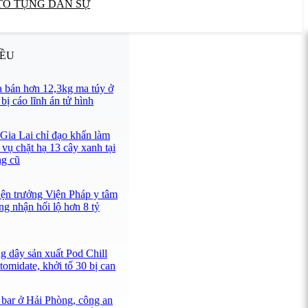
TỐ TỤNG DÂN SỰ
IỀU
 bán hơn 12,3kg ma túy ở
ị cáo lĩnh án tử hình
 Gia Lai chỉ đạo khẩn làm
 vụ chặt hạ 13 cây xanh tại
ng cũ
iện trưởng Viện Pháp y tâm
ng nhận hối lộ hơn 8 tỷ
g dây sản xuất Pod Chill
omidate, khởi tố 30 bị can
 bar ở Hải Phòng, công an