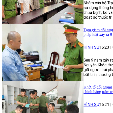
Nhóm cán bộ Trạ
sử dụng thông t
chữa bệnh, kê và
đoạt số thuốc trị
Tạm giam đối tượng
pháp luật xảy ra 9
HÌNH SỰ
16:23
|
Sau 9 năm xảy ra
Nguyễn Khắc Huy 
giữ người trái p
bất tỉnh, thương 
Khởi tố đối tượng
chính hàng trăm t
HÌNH SỰ
16:21
|