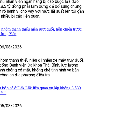
 nữ nhân viên ngân hàng bị cáo buộc lừa đảo
28,5 tỷ đồng phải tạm dừng để bổ sung chứng
 rõ hành vi cho vay với mức lãi suất lên tới gần
hiều bị cáo liên quan.
 nhóm thanh thiếu niên rượt đuổi, hỗn chiến trước
 Hưng Yên
06/08/2026
nhóm thanh thiếu niên đi nhiều xe máy truy đuổi,
cổng Bệnh viện Đa khoa Thái Bình, lực lượng
nh chóng có mặt, khống chế tình hình và bàn
 công an địa phương điều tra.
n bộ y tế ở Đắk Lắk liên quan vụ lập khống 3.539
BHYT
05/08/2026