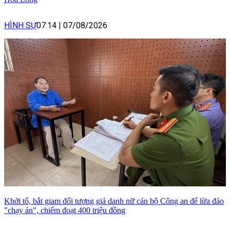
HÌNH SỰ
07:14
|
07/08/2026
Khởi tố, bắt giam đối tượng giả danh nữ cán bộ Công an để lừa đảo
"chạy án", chiếm đoạt 400 triệu đồng