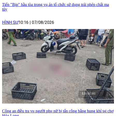
Tiến "Bịp" hầu tòa trong vụ án tổ chức sử dụng trái phép chất ma
túy
HÌNH SỰ
10:16
|
07/08/2026
Công an điều tra vụ người phụ nữ bị tấn công bằng hung khí tại chợ
Hòa Long