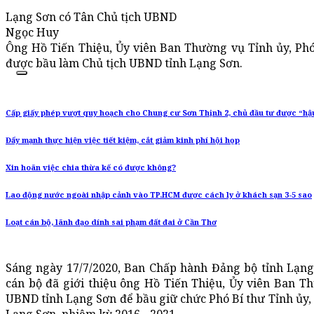
Lạng Sơn có Tân Chủ tịch UBND
Ngọc Huy
Ông Hồ Tiến Thiệu, Ủy viên Ban Thường vụ Tỉnh ủy, Ph
được bầu làm Chủ tịch UBND tỉnh Lạng Sơn.
Cấp giấy phép vượt quy hoạch cho Chung cư Sơn Thịnh 2, chủ đầu tư được “hậ
Đẩy mạnh thực hiện việc tiết kiệm, cắt giảm kinh phí hội họp
Xin hoãn việc chia thừa kế có được không?
Lao động nước ngoài nhập cảnh vào TP.HCM được cách ly ở khách sạn 3-5 sao
Loạt cán bộ, lãnh đạo dính sai phạm đất đai ở Cần Thơ
Sáng ngày 17/7/2020, Ban Chấp hành Đảng bộ tỉnh Lạng
cán bộ đã giới thiệu ông Hồ Tiến Thiệu, Ủy viên Ban T
UBND tỉnh Lạng Sơn để bầu giữ chức Phó Bí thư Tỉnh ủy, 