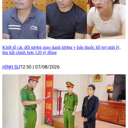
Khởi tố các đối tượng mạo danh lương y bán thuốc hỗ trợ sinh lý,
thu bất chính hơn 120 tỷ đồng
HÌNH SỰ
12:50
|
07/08/2026