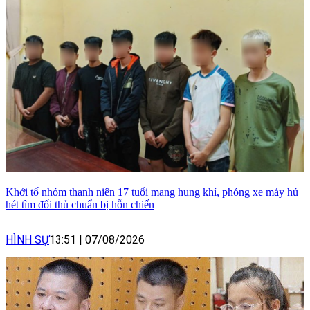
Khởi tố nhóm thanh niên 17 tuổi mang hung khí, phóng xe máy hú
hét tìm đối thủ chuẩn bị hỗn chiến
HÌNH SỰ
13:51
|
07/08/2026