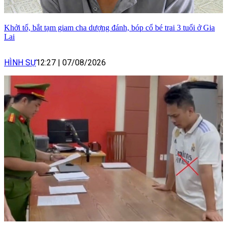
Khởi tố, bắt tạm giam cha dượng đánh, bóp cổ bé trai 3 tuổi ở Gia
Lai
HÌNH SỰ
12:27
|
07/08/2026