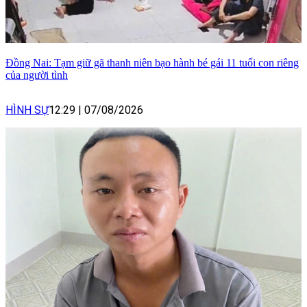
Đồng Nai: Tạm giữ gã thanh niên bạo hành bé gái 11 tuổi con riêng
của người tình
HÌNH SỰ
12:29
|
07/08/2026