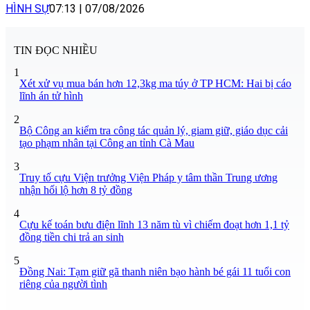
HÌNH SỰ
07:13
|
07/08/2026
TIN ĐỌC NHIỀU
1
Xét xử vụ mua bán hơn 12,3kg ma túy ở TP HCM: Hai bị cáo
lĩnh án tử hình
2
Bộ Công an kiểm tra công tác quản lý, giam giữ, giáo dục cải
tạo phạm nhân tại Công an tỉnh Cà Mau
3
Truy tố cựu Viện trưởng Viện Pháp y tâm thần Trung ương
nhận hối lộ hơn 8 tỷ đồng
4
Cựu kế toán bưu điện lĩnh 13 năm tù vì chiếm đoạt hơn 1,1 tỷ
đồng tiền chi trả an sinh
5
Đồng Nai: Tạm giữ gã thanh niên bạo hành bé gái 11 tuổi con
riêng của người tình