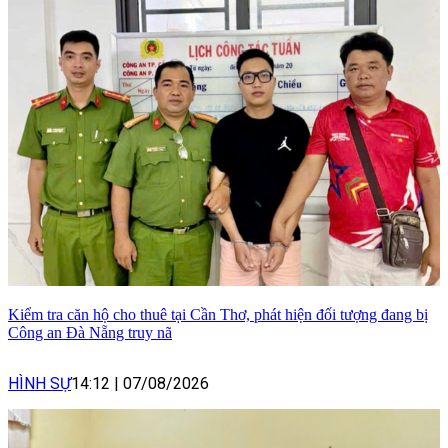
Kiểm tra căn hộ cho thuê tại Cần Thơ, phát hiện đối tượng đang bị
Công an Đà Nẵng truy nã
HÌNH SỰ
14:12
|
07/08/2026