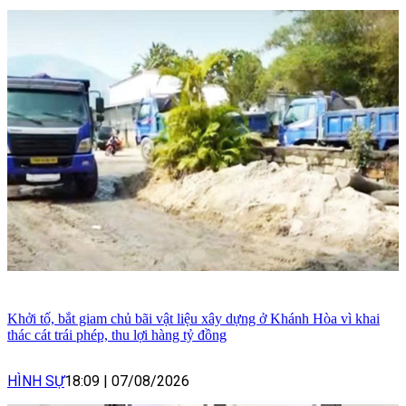
Khởi tố, bắt giam chủ bãi vật liệu xây dựng ở Khánh Hòa vì khai
thác cát trái phép, thu lợi hàng tỷ đồng
HÌNH SỰ
18:09
|
07/08/2026