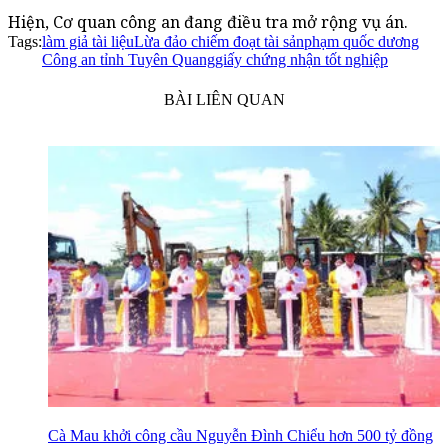
Hiện, Cơ quan công an đang điều tra mở rộng vụ án.
Tags:
làm giả tài liệu
Lừa đảo chiếm đoạt tài sản
phạm quốc dương
Công an tỉnh Tuyên Quang
giấy chứng nhận tốt nghiệp
BÀI LIÊN QUAN
Cà Mau khởi công cầu Nguyễn Đình Chiểu hơn 500 tỷ đồng