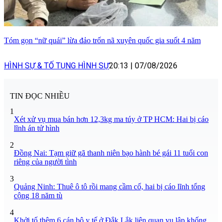
Tóm gọn “nữ quái” lừa đảo trốn nã xuyên quốc gia suốt 4 năm
HÌNH SỰ & TỐ TỤNG HÌNH SỰ
20:13
|
07/08/2026
TIN ĐỌC NHIỀU
1
Xét xử vụ mua bán hơn 12,3kg ma túy ở TP HCM: Hai bị cáo
lĩnh án tử hình
2
Đồng Nai: Tạm giữ gã thanh niên bạo hành bé gái 11 tuổi con
riêng của người tình
3
Quảng Ninh: Thuê ô tô rồi mang cầm cố, hai bị cáo lĩnh tổng
cộng 18 năm tù
4
Khởi tố thêm 6 cán bộ y tế ở Đắk Lắk liên quan vụ lập khống