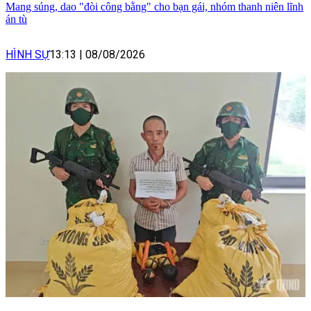
Mang súng, dao "đòi công bằng" cho bạn gái, nhóm thanh niên lĩnh
án tù
HÌNH SỰ
13:13
|
08/08/2026