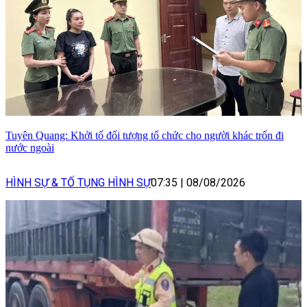
Tuyên Quang: Khởi tố đối tượng tổ chức cho người khác trốn đi
nước ngoài
HÌNH SỰ & TỐ TỤNG HÌNH SỰ
07:35
|
08/08/2026