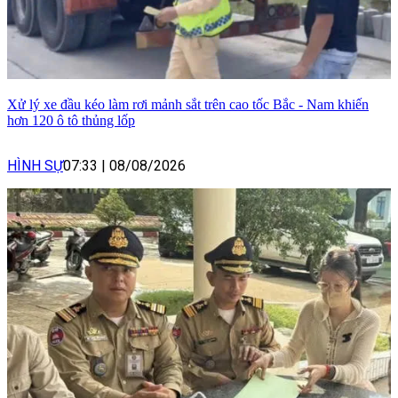
Xử lý xe đầu kéo làm rơi mảnh sắt trên cao tốc Bắc - Nam khiến
hơn 120 ô tô thủng lốp
HÌNH SỰ
07:33
|
08/08/2026