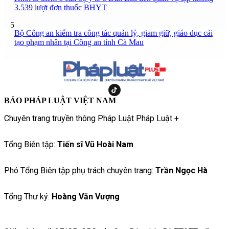
3.539 lượt đơn thuốc BHYT
5
Bộ Công an kiểm tra công tác quản lý, giam giữ, giáo dục cải
tạo phạm nhân tại Công an tỉnh Cà Mau
BÁO PHÁP LUẬT VIỆT NAM
Chuyên trang truyền thông Pháp Luật Pháp Luật +
Tổng Biên tập:
Tiến sĩ Vũ Hoài Nam
Phó Tổng Biên tập phụ trách chuyên trang:
Trần Ngọc Hà
Tổng Thư ký:
Hoàng Văn Vượng