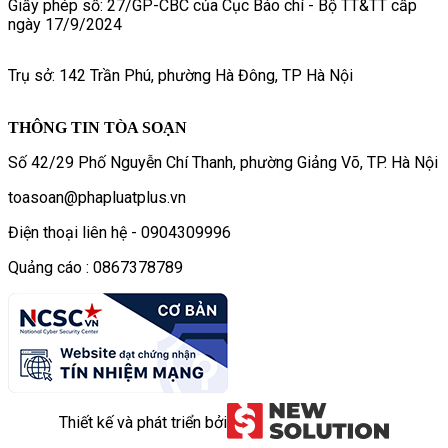
Giấy phép số: 27/GP-CBC của Cục Báo chí - Bộ TT&TT cấp
ngày 17/9/2024
Trụ sở: 142 Trần Phú, phường Hà Đông, TP Hà Nội
THÔNG TIN TÒA SOẠN
Số 42/29 Phố Nguyễn Chí Thanh, phường Giảng Võ, TP. Hà Nội
toasoan@phapluatplus.vn
Điện thoại liên hệ - 0904309996
Quảng cáo : 0867378789
Thiết kế và phát triển bởi