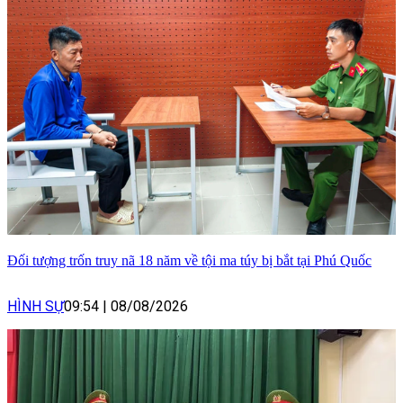
Đối tượng trốn truy nã 18 năm về tội ma túy bị bắt tại Phú Quốc
HÌNH SỰ
09:54
|
08/08/2026