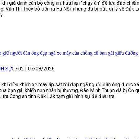
 khi giả danh cán bộ công an, hứa hẹn “chạy án” để lừa đảo chiếm
g, Văn Thị Thúy bỏ trốn ra Hà Nội, nhưng đã bị bắt, di lý về Đắk L
ý.
 giữ người đàn ông đạp ngã xe máy của chồng cũ bạn gái giữa đường
NH SỰ
07:02
|
07/08/2026
 khi điều khiển xe máy áp sát rồi đạp ngã người đàn ông được xá
của bạn gái khiến nạn nhân bị thương, Đào Minh Thuận đã bị Cơ q
u tra Công an tỉnh Đắk Lắk tạm giữ hình sự để điều tra.