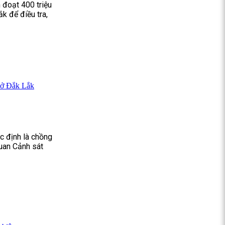
 đoạt 400 triệu
ắk để điều tra,
 ở Đắk Lắk
c định là chồng
uan Cảnh sát