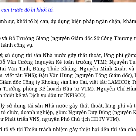
 can trước đó bị khởi tố.
ình sự, khởi tố bị can, áp dụng biện pháp ngăn chặn, khám 
) và Đỗ Trường Giang (nguyên Giám đốc Sở Công Thương tỉ
i hành công vụ.
lý, sử dụng tài sản Nhà nước gây thất thoát, lãng phí gồm
Đỗ Văn Cường (nguyên Kế toán trưởng VTM); Nguyễn Tu
Mai Văn Tinh, Đặng Thúc Kháng, Nguyễn Minh Xuân và
, viết tắt: VNS); Đậu Văn Hùng (nguyên Tổng Giám đốc),
iám đốc Công ty Khoáng sản Lào Cai, viết tắt: LAMICO); 
n Trưởng phòng Kế hoạch Đầu tư VTM); Nguyễn Chí Hù
 thiết kế và Dịch vụ đầu tư INFISCO).
lý sử dụng tài sản Nhà nước gây thất thoát, lãng phí và t
n, tổ chức, doanh nghiệp, gồm: Nguyễn Duy Dũng (nguyên 
ư Phát triển VNS, nguyên Phó Chủ tịch HĐTV VTM).
tố về tội Thiếu trách nhiệm gây thiệt hại đến tài sản củ