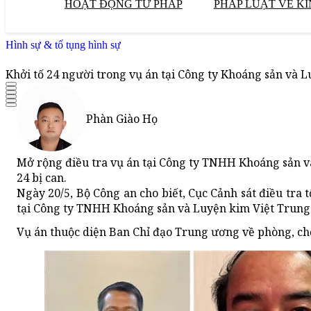
HOẠT ĐỘNG TƯ PHÁP
PHÁP LUẬT VỀ KI
Hình sự & tố tụng hình sự
Khởi tố 24 người trong vụ án tại Công ty Khoáng sản và 
Phàn Giào Họ
Mở rộng điều tra vụ án tại Công ty TNHH Khoáng sản và
24 bị can.
Ngày 20/5, Bộ Công an cho biết, Cục Cảnh sát điều tra 
tại Công ty TNHH Khoáng sản và Luyện kim Việt Trung 
Vụ án thuộc diện Ban Chỉ đạo Trung ương về phòng, chốn