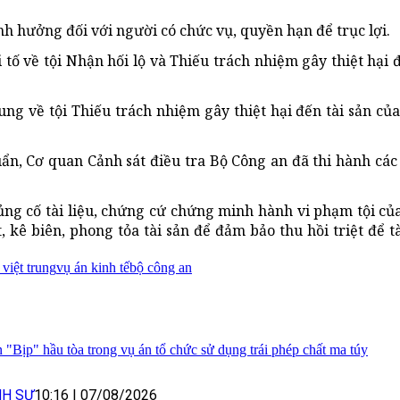
h hưởng đối với người có chức vụ, quyền hạn để trục lợi.
ố về tội Nhận hối lộ và Thiếu trách nhiệm gây thiệt hại đ
ung về tội Thiếu trách nhiệm gây thiệt hại đến tài sản củ
ẩn, Cơ quan Cảnh sát điều tra Bộ Công an đã thi hành các
ủng cố tài liệu, chứng cứ chứng minh hành vi phạm tội của
át, kê biên, phong tỏa tài sản để đảm bảo thu hồi triệt để 
việt trung
vụ án kinh tế
bộ công an
n "Bịp" hầu tòa trong vụ án tổ chức sử dụng trái phép chất ma túy
NH SỰ
10:16
|
07/08/2026