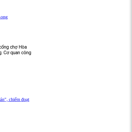
Long
 cổng chợ Hòa
g. Cơ quan công
 án", chiếm đoạt