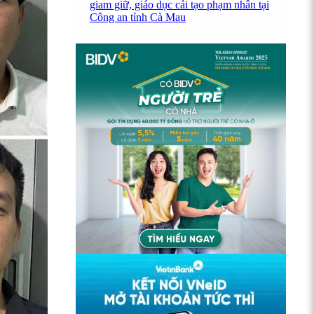
giam giữ, giáo dục cải tạo phạm nhân tại
Công an tỉnh Cà Mau