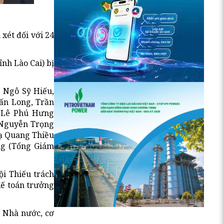
xét đối với 24
nh Lào Cai) bị
: Ngô Sỹ Hiếu,
ấn Long, Trần
 Lê Phú Hưng
 Nguyễn Trọng
Tạ Quang Thiều
ng (Tổng Giám
ội Thiếu trách
Kế toán trưởng
a Nhà nước, cơ