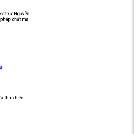
 xét xử Nguyễn
i phép chất ma
Tử
đã thực hiện