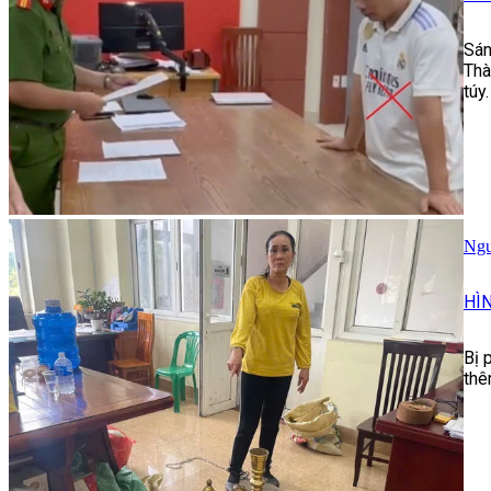
Sán
Thà
túy.
Ngư
HÌ
Bị 
thê