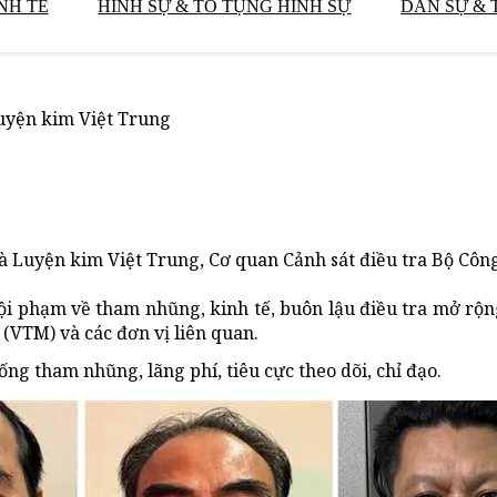
NH TẾ
HÌNH SỰ & TỐ TỤNG HÌNH SỰ
DÂN SỰ & 
Luyện kim Việt Trung
 Luyện kim Việt Trung, Cơ quan Cảnh sát điều tra Bộ Công
tội phạm về tham nhũng, kinh tế, buôn lậu điều tra mở rộn
(VTM) và các đơn vị liên quan.
g tham nhũng, lãng phí, tiêu cực theo dõi, chỉ đạo.