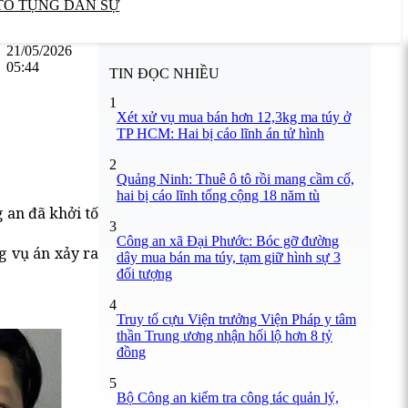
TỐ TỤNG DÂN SỰ
21/05/2026
05:44
TIN ĐỌC NHIỀU
1
Xét xử vụ mua bán hơn 12,3kg ma túy ở
TP HCM: Hai bị cáo lĩnh án tử hình
2
Quảng Ninh: Thuê ô tô rồi mang cầm cố,
hai bị cáo lĩnh tổng cộng 18 năm tù
 an đã khởi tố
3
Công an xã Đại Phước: Bóc gỡ đường
g vụ án xảy ra
dây mua bán ma túy, tạm giữ hình sự 3
đối tượng
4
Truy tố cựu Viện trưởng Viện Pháp y tâm
thần Trung ương nhận hối lộ hơn 8 tỷ
đồng
5
Bộ Công an kiểm tra công tác quản lý,