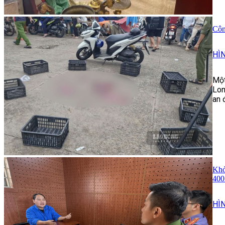
Côn
HÌ
Một
Lon
an 
Khở
400
HÌ