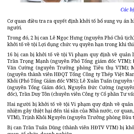
Các bị
Cơ quan điều tra ra quyết định khởi tố bổ sung vụ án h
người.
Trong đó, 2 bị can Lê Ngọc Hưng (nguyên Phó Chủ tịch
khởi tố về tội Lợi dụng chức vụ quyền hạn trong khi th
16 bị can bị khởi tố về tội Vi phạm quy định về quản 
Trần Trọng Mạnh (nguyên Phó Tổng giám đốc VTM); 
Văn Cường (nguyên Trưởng phòng Tiêu thụ VTM); 
(nguyên thành viên HĐQT Tổng Công ty Thép Việt Nam
Khôi (Phó Tổng Giám đốc VNS); Lê Xuân Tuấn (nguyên G
(nguyên Tổng Giám đốc), Nguyễn Đức Cường (nguyê
đốc), Trần Duy Tôn (chuyên viên Công ty Cổ phần Tư vấn
Hai người bị khởi tố về tội Vi phạm quy định về quản 
nhiệm gây thiệt hại đến tài sản của Nhà nước, cơ qua
VTM), Trịnh Khôi Nguyên (nguyên Trưởng phòng Đầu t
Bị can Trần Tuấn Dũng (thành viên HĐTV VTM) bị khởi 