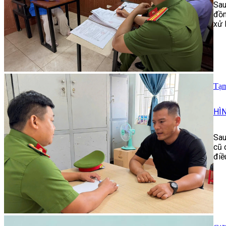
Sau
đồn
xử l
Tạm
HÌ
Sau
cũ 
điề