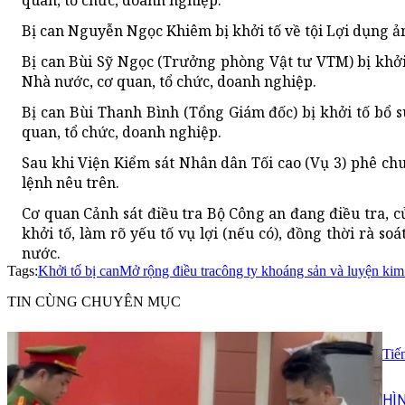
quan, tổ chức, doanh nghiệp.
Bị can Nguyễn Ngọc Khiêm bị khởi tố về tội Lợi dụng ản
Bị can Bùi Sỹ Ngọc (Trưởng phòng Vật tư VTM) bị khởi t
Nhà nước, cơ quan, tổ chức, doanh nghiệp.
Bị can Bùi Thanh Bình (Tổng Giám đốc) bị khởi tố bổ s
quan, tổ chức, doanh nghiệp.
Sau khi Viện Kiểm sát Nhân dân Tối cao (Vụ 3) phê chu
lệnh nêu trên.
Cơ quan Cảnh sát điều tra Bộ Công an đang điều tra, c
khởi tố, làm rõ yếu tố vụ lợi (nếu có), đồng thời rà so
nước.
Tags:
Khởi tố bị can
Mở rộng điều tra
công ty khoáng sản và luyện kim 
TIN CÙNG CHUYÊN MỤC
Tiế
HÌ