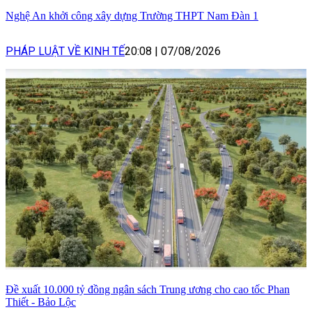
Nghệ An khởi công xây dựng Trường THPT Nam Đàn 1
PHÁP LUẬT VỀ KINH TẾ
20:08
|
07/08/2026
Đề xuất 10.000 tỷ đồng ngân sách Trung ương cho cao tốc Phan
Thiết - Bảo Lộc