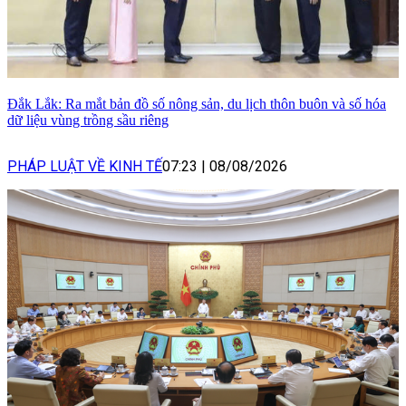
Đắk Lắk: Ra mắt bản đồ số nông sản, du lịch thôn buôn và số hóa
dữ liệu vùng trồng sầu riêng
PHÁP LUẬT VỀ KINH TẾ
07:23
|
08/08/2026