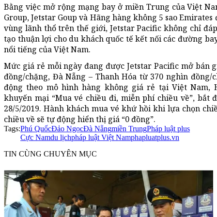
Bằng việc mở rộng mạng bay ở miền Trung của Việt Nam
Group, Jetstar Goup và Hãng hàng không 5 sao Emirates đ
vùng lãnh thổ trên thế giới, Jetstar Pacific không chỉ đ
tạo thuận lợi cho du khách quốc tế kết nối các đường bay
nổi tiếng của Việt Nam.
Mức giá rẻ mỗi ngày đang được Jetstar Pacific mở bán 
đồng/chặng, Đà Nẵng – Thanh Hóa từ 370 nghìn đồng/
động theo mô hình hàng không giá rẻ tại Việt Nam, 
khuyến mại “Mua vé chiều đi, miễn phí chiều về”, bắt 
28/5/2019. Hành khách mua vé khứ hồi khi lựa chọn chiều
chiều về sẽ tự động hiển thị giá “0 đồng”.
Tags:
Phú Quốc
Đảo Ngọc
Đà Nẵng
miền Trung
Pháp luật plus
Cực Nam
du lịch
pháp luật Việt Nam
phapluatplus.vn
TIN CÙNG CHUYÊN MỤC