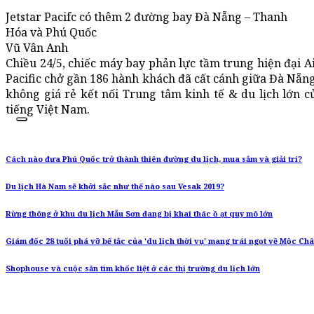
Jetstar Pacifc có thêm 2 đường bay Đà Nẵng – Thanh
Hóa và Phú Quốc
Vũ Vân Anh
Chiều 24/5, chiếc máy bay phản lực tầm trung hiện đại 
Pacific chở gần 186 hành khách đã cất cánh giữa Đà Nẵng
không giá rẻ kết nối Trung tâm kinh tế & du lịch lớn c
tiếng Việt Nam.
Cách nào đưa Phú Quốc trở thành thiên đường du lịch, mua sắm và giải trí?
Du lịch Hà Nam sẽ khởi sắc như thế nào sau Vesak 2019?
Rừng thông ở khu du lịch Mẫu Sơn đang bị khai thác ồ ạt quy mô lớn
Giám đốc 28 tuổi phá vỡ bế tắc của 'du lịch thời vụ' mang trái ngọt về Mộc Ch
Shophouse và cuộc săn tìm khốc liệt ở các thị trường du lịch lớn