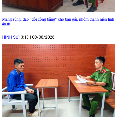
Mang súng, dao "đòi công bằng" cho bạn gái, nhóm thanh niên lĩnh
án tù
HÌNH SỰ
13:13
|
08/08/2026