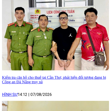
Kiểm tra căn hộ cho thuê tại Cần Thơ, phát hiện đối tượng đang bị
Công an Đà Nẵng truy nã
HÌNH SỰ
14:12
|
07/08/2026