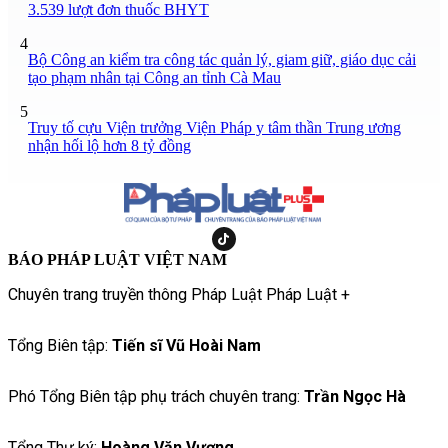
3.539 lượt đơn thuốc BHYT
4
Bộ Công an kiểm tra công tác quản lý, giam giữ, giáo dục cải
tạo phạm nhân tại Công an tỉnh Cà Mau
5
Truy tố cựu Viện trưởng Viện Pháp y tâm thần Trung ương
nhận hối lộ hơn 8 tỷ đồng
BÁO PHÁP LUẬT VIỆT NAM
Chuyên trang truyền thông Pháp Luật Pháp Luật +
Tổng Biên tập:
Tiến sĩ Vũ Hoài Nam
Phó Tổng Biên tập phụ trách chuyên trang:
Trần Ngọc Hà
Tổng Thư ký:
Hoàng Văn Vượng