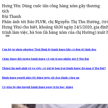
Hưng Yên: Dùng cuốc tấn công hàng xóm gây thương
tích
Bùi Thanh
Phản ánh tới Báo PLVN, chị Nguyễn Thị Thu Hường, (trú
Hưng Yên) cho biết, khoảng 6h30 ngày 24/5/2020, gia đình
trình làm việc, bà Son (là hàng xóm của chị Hường) xuất hi
Cán bộ tư pháp phường Thái Bình bị hành hung khi có đơn tố lãnh đạo
Chân dung đối tượng hành hung cô gái trong nhiều giờ ở Yên Bái
Thông tin mới nhất về vụ việc cô gái bị bạn trai hành hung dã man ở Yên Bái?
Hành hung người nhà rồi dùng tuýp sắt doạ đánh công an
Cô giáo bị phụ huynh hành hung ngay trên bục giảng