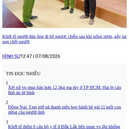
Khởi tố người đàn ông đi bộ ngược chiều sau khi uống rượu, gây tai
nạn chết người
HÌNH SỰ
12:47
|
07/08/2026
TIN ĐỌC NHIỀU
1
Xét xử vụ mua bán hơn 12,3kg ma túy ở TP HCM: Hai bị cáo
lĩnh án tử hình
2
Đồng Nai: Tạm giữ gã thanh niên bạo hành bé gái 11 tuổi con
riêng của người tình
3
Khởi tố thêm 6 cán bộ y tế ở Đắk Lắk liên quan vụ lập khống