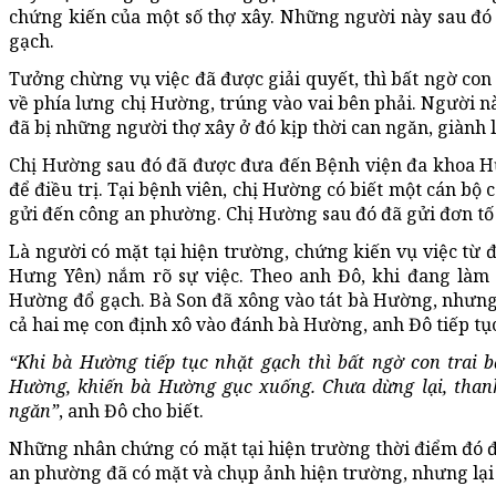
chứng kiến của một số thợ xây. Những người này sau đó 
gạch.
Tưởng chừng vụ việc đã được giải quyết, thì bất ngờ con 
về phía lưng chị Hường, trúng vào vai bên phải. Người n
đã bị những người thợ xây ở đó kịp thời can ngăn, giành l
Chị Hường sau đó đã được đưa đến Bệnh viện đa khoa Hư
để điều trị. Tại bệnh viên, chị Hường có biết một cán bộ 
gửi đến công an phường. Chị Hường sau đó đã gửi đơn t
Là người có mặt tại hiện trường, chứng kiến vụ việc từ 
Hưng Yên) nắm rõ sự việc. Theo anh Đô, khi đang làm v
Hường đổ gạch. Bà Son đã xông vào tát bà Hường, nhưng bị
cả hai mẹ con định xô vào đánh bà Hường, anh Đô tiếp tụ
“Khi bà Hường tiếp tục nhặt gạch thì bất ngờ con trai 
Hường, khiến bà Hường gục xuống. Chưa dừng lại, thanh
ngăn”
, anh Đô cho biết.
Những nhân chứng có mặt tại hiện trường thời điểm đó đề
an phường đã có mặt và chụp ảnh hiện trường, nhưng lại 