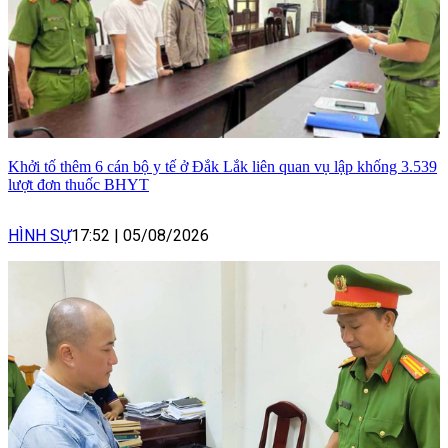
Khởi tố thêm 6 cán bộ y tế ở Đắk Lắk liên quan vụ lập khống 3.539
lượt đơn thuốc BHYT
HÌNH SỰ
17:52
|
05/08/2026