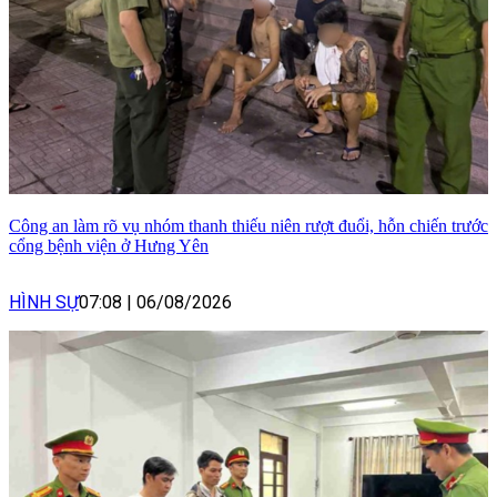
Công an làm rõ vụ nhóm thanh thiếu niên rượt đuổi, hỗn chiến trước
cổng bệnh viện ở Hưng Yên
HÌNH SỰ
07:08
|
06/08/2026