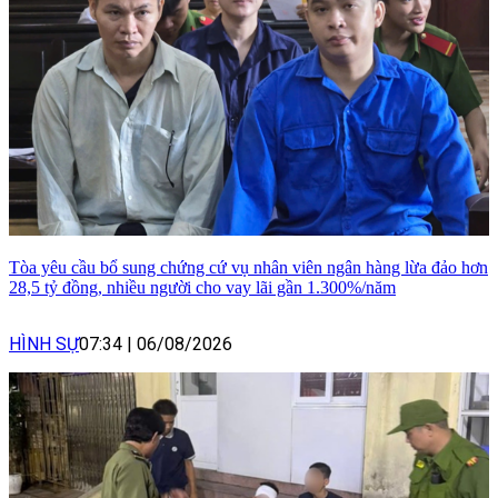
Tòa yêu cầu bổ sung chứng cứ vụ nhân viên ngân hàng lừa đảo hơn
28,5 tỷ đồng, nhiều người cho vay lãi gần 1.300%/năm
HÌNH SỰ
07:34
|
06/08/2026