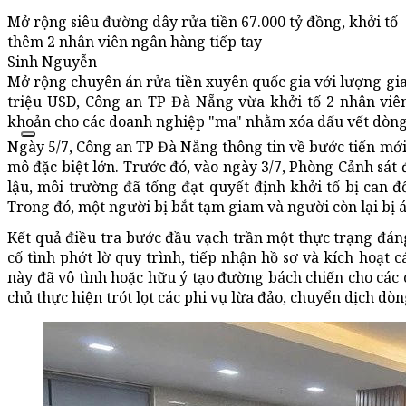
Mở rộng siêu đường dây rửa tiền 67.000 tỷ đồng, khởi tố
thêm 2 nhân viên ngân hàng tiếp tay
Sinh Nguyễn
Mở rộng chuyên án rửa tiền xuyên quốc gia với lượng gia
triệu USD, Công an TP Đà Nẵng vừa khởi tố 2 nhân viên 
khoản cho các doanh nghiệp "ma" nhằm xóa dấu vết dòng 
Ngày 5/7, Công an TP Đà Nẵng thông tin về bước tiến mới 
mô đặc biệt lớn. Trước đó, vào ngày 3/7, Phòng Cảnh sát 
lậu, môi trường đã tống đạt quyết định khởi tố bị can đố
Trong đó, một người bị bắt tạm giam và người còn lại bị 
Kết quả điều tra bước đầu vạch trần một thực trạng đá
cố tình phớt lờ quy trình, tiếp nhận hồ sơ và kích hoạt 
này đã vô tình hoặc hữu ý tạo đường bách chiến cho các 
chủ thực hiện trót lọt các phi vụ lừa đảo, chuyển dịch dòn