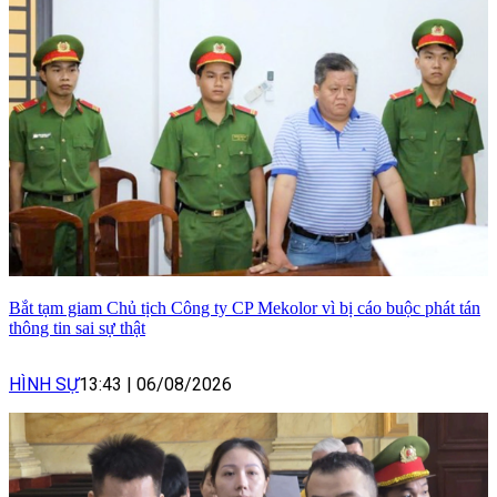
Bắt tạm giam Chủ tịch Công ty CP Mekolor vì bị cáo buộc phát tán
thông tin sai sự thật
HÌNH SỰ
13:43
|
06/08/2026