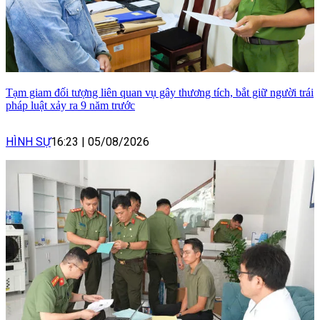
Tạm giam đối tượng liên quan vụ gây thương tích, bắt giữ người trái
pháp luật xảy ra 9 năm trước
HÌNH SỰ
16:23
|
05/08/2026