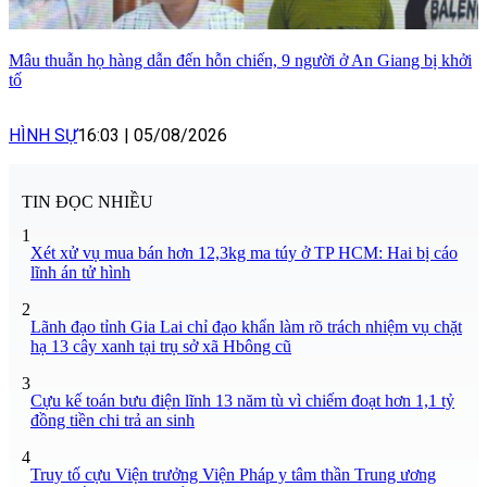
Mâu thuẫn họ hàng dẫn đến hỗn chiến, 9 người ở An Giang bị khởi
tố
HÌNH SỰ
16:03
|
05/08/2026
TIN ĐỌC NHIỀU
1
Xét xử vụ mua bán hơn 12,3kg ma túy ở TP HCM: Hai bị cáo
lĩnh án tử hình
2
Lãnh đạo tỉnh Gia Lai chỉ đạo khẩn làm rõ trách nhiệm vụ chặt
hạ 13 cây xanh tại trụ sở xã Hbông cũ
3
Cựu kế toán bưu điện lĩnh 13 năm tù vì chiếm đoạt hơn 1,1 tỷ
đồng tiền chi trả an sinh
4
Truy tố cựu Viện trưởng Viện Pháp y tâm thần Trung ương