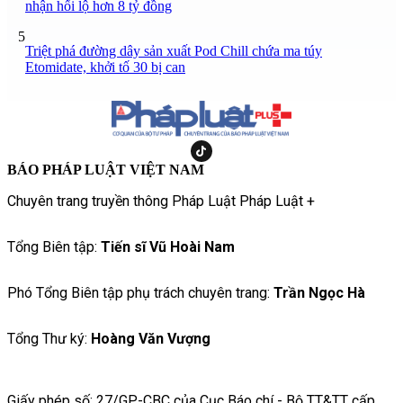
nhận hối lộ hơn 8 tỷ đồng
5
Triệt phá đường dây sản xuất Pod Chill chứa ma túy
Etomidate, khởi tố 30 bị can
BÁO PHÁP LUẬT VIỆT NAM
Chuyên trang truyền thông Pháp Luật Pháp Luật +
Tổng Biên tập:
Tiến sĩ Vũ Hoài Nam
Phó Tổng Biên tập phụ trách chuyên trang:
Trần Ngọc Hà
Tổng Thư ký:
Hoàng Văn Vượng
Giấy phép số: 27/GP-CBC của Cục Báo chí - Bộ TT&TT cấp