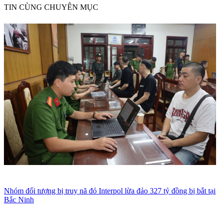
TIN CÙNG CHUYÊN MỤC
Nhóm đối tượng bị truy nã đỏ Interpol lừa đảo 327 tỷ đồng bị bắt tại
Bắc Ninh