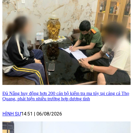
Đà Nẵng huy động hơn 200 cán bộ kiểm tra ma túy tại cảng cá Thọ
Quang, phát hiện nhiều trường hợp dương tính
HÌNH SỰ
14:51
|
06/08/2026