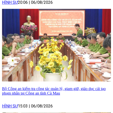
HÌNH SỰ
20:06
|
06/08/2026
Bộ Công an kiểm tra công tác quản lý, giam giữ, giáo dục cải tạo
phạm nhân tại Công an tỉnh Cà Mau
HÌNH SỰ
15:03
|
06/08/2026