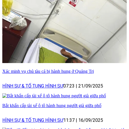
Xác minh vụ chủ tàu cá bị hành hung ở Quảng Trị
HÌNH SỰ & TỐ TỤNG HÌNH SỰ
07:23
|
21/09/2025
Bắt khẩn cấp tài xế ô tô hành hung người già giữa phố
HÌNH SỰ & TỐ TỤNG HÌNH SỰ
11:37
|
16/09/2025