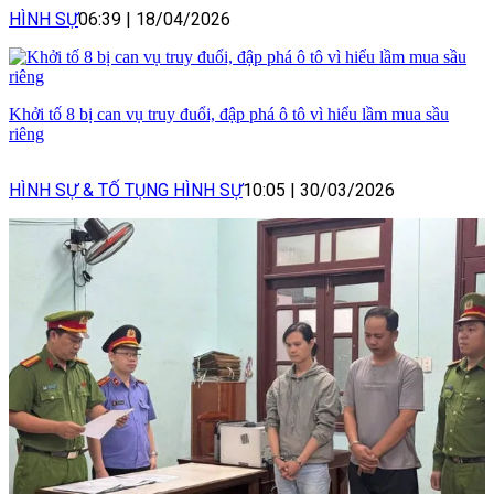
HÌNH SỰ
06:39
|
18/04/2026
Khởi tố 8 bị can vụ truy đuổi, đập phá ô tô vì hiểu lầm mua sầu
riêng
HÌNH SỰ & TỐ TỤNG HÌNH SỰ
10:05
|
30/03/2026