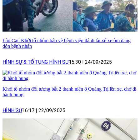
Lào Cai: Khởi tố nhóm bảo vệ bệnh viện đánh tài xế xe ôm đang
đón bệnh nhân
HÌNH SỰ & TỐ TỤNG HÌNH SỰ
15:30
|
24/09/2025
Khởi tố nhóm đối tượng bắt 2 thanh niên ở Quảng Trị lên xe, chở đi
hành hung
HÌNH SỰ
16:17
|
22/09/2025