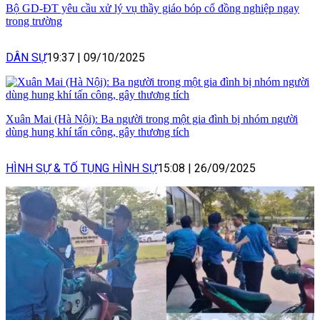
Bộ GD-ĐT yêu cầu xử lý vụ thầy giáo bóp cổ đồng nghiệp ngay
trong trường
DÂN SỰ
19:37
|
09/10/2025
Xuân Mai (Hà Nội): Ba người trong một gia đình bị nhóm người
dùng hung khí tấn công, gây thương tích
HÌNH SỰ & TỐ TỤNG HÌNH SỰ
15:08
|
26/09/2025