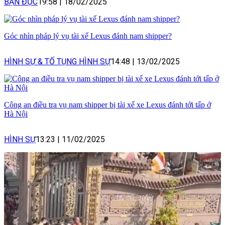
BẠN ĐỌC
19:58
|
18/02/2025
Góc nhìn pháp lý vụ tài xế Lexus đánh nam shipper?
HÌNH SỰ & TỐ TỤNG HÌNH SỰ
14:48
|
13/02/2025
Công an điều tra vụ nam shipper bị tài xế xe Lexus đánh tới tấp ở
Hà Nội
HÌNH SỰ
13:23
|
11/02/2025