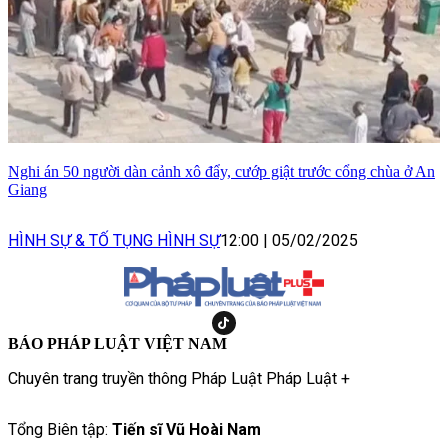
Nghi án 50 người dàn cảnh xô đẩy, cướp giật trước cổng chùa ở An
Giang
HÌNH SỰ & TỐ TỤNG HÌNH SỰ
12:00
|
05/02/2025
BÁO PHÁP LUẬT VIỆT NAM
Chuyên trang truyền thông Pháp Luật Pháp Luật +
Tổng Biên tập:
Tiến sĩ Vũ Hoài Nam