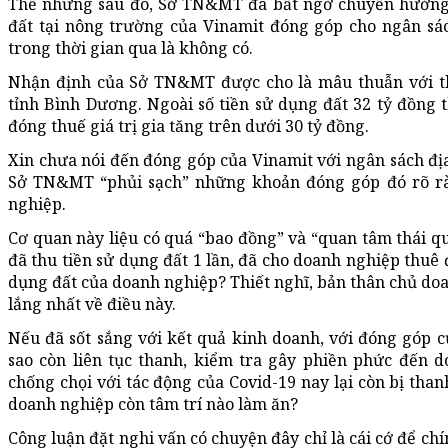
Thế nhưng sau đó, Sở TN&MT đã bất ngờ chuyển hướng k
đất tại nông trường của Vinamit đóng góp cho ngân sác
trong thời gian qua là không có.
Nhận định của Sở TN&MT được cho là mâu thuẫn với t
tỉnh Bình Dương. Ngoài số tiền sử dụng đất 32 tỷ đồng
đóng thuế giá trị gia tăng trên dưới 30 tỷ đồng.
Xin chưa nói đến đóng góp của Vinamit với ngân sách địa
Sở TN&MT “phủi sạch” những khoản đóng góp đó rõ rà
nghiệp.
Cơ quan này liệu có quá “bao đồng” và “quan tâm thái 
đã thu tiền sử dụng đất 1 lần, đã cho doanh nghiệp thuê 
dụng đất của doanh nghiệp? Thiết nghĩ, bản thân chủ doa
lắng nhất về điều này.
Nếu đã sốt sắng với kết quả kinh doanh, với đóng góp 
sao còn liên tục thanh, kiểm tra gây phiền phức đến 
chống chọi với tác động của Covid-19 nay lại còn bị than
doanh nghiệp còn tâm trí nào làm ăn?
Công luận đặt nghi vấn có chuyện đây chỉ là cái cớ để ch