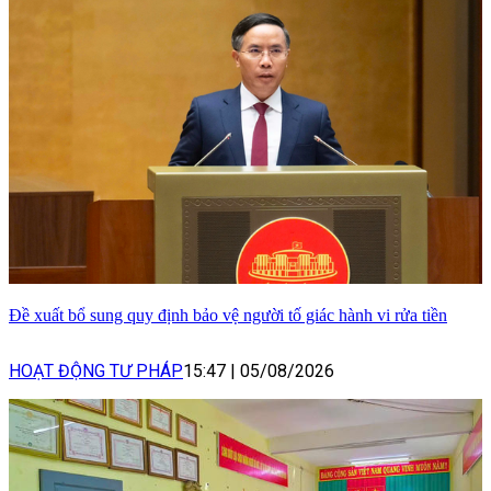
Đề xuất bổ sung quy định bảo vệ người tố giác hành vi rửa tiền
HOẠT ĐỘNG TƯ PHÁP
15:47
|
05/08/2026