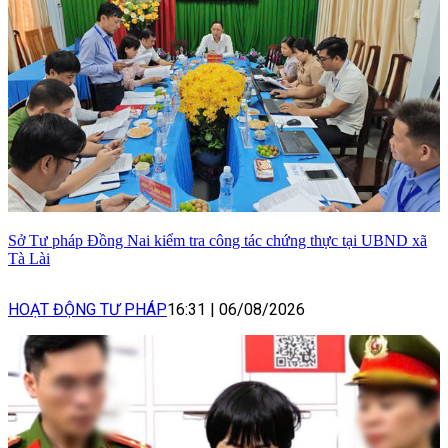
Sở Tư pháp Đồng Nai kiểm tra công tác chứng thực tại UBND xã
Tà Lài
HOẠT ĐỘNG TƯ PHÁP
16:31
|
06/08/2026