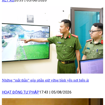
XÉT XỬ
20:33
|
05/08/2026
Những “mắt thần” góp phần giữ vững bình yên nơi biên ải
HOẠT ĐỘNG TƯ PHÁP
17:43
|
05/08/2026