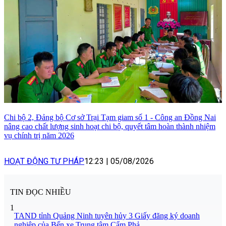
Chi bộ 2, Đảng bộ Cơ sở Trại Tạm giam số 1 - Công an Đồng Nai
nâng cao chất lượng sinh hoạt chi bộ, quyết tâm hoàn thành nhiệm
vụ chính trị năm 2026
HOẠT ĐỘNG TƯ PHÁP
12:23
|
05/08/2026
TIN ĐỌC NHIỀU
1
TAND tỉnh Quảng Ninh tuyên hủy 3 Giấy đăng ký doanh
nghiệp của Bến xe Trung tâm Cẩm Phả