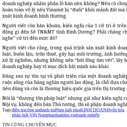
doanh nghiệp nhằm phân lô bán nền không? Nếu có chuyệ
hoàn toàn vô lý nếu Vinamit bị “đuổi” khỏi mảnh đất mà h
xuất kinh doanh bình thường.
Người viết còn băn khoăn, kiến nghị của 1 cử tri ở trên 
động gì đến Sở TN&MT tỉnh Bình Dương? Phải chăng ch
nghe” cử tri đến mức đó?
Người viết cho rằng, trong quá trình sản xuất kinh do
luật, buôn lậu, trốn thuế, gây hại môi trường, ảnh hưở
xử lý nghiêm, nhưng không nên “bới lông tìm vết”, lấy b
doanh nghiệp hay vì mục đích bất minh nào khác.
Đằng sau sự tồn tại và phát triển của một doanh nghiệ
cuộc sống của hàng nghìn người lao động, là chỗ dựa của
tiêu dùng và còn là thương hiệu quốc gia trên thị trường 
Nói là “thượng tôn pháp luật” nhưng giả như kiến nghị
Nội vụ, không đến bàn Thủ tướng, thì số phận doanh nghi
Tags:
điều tra
công an
thanh tra
Pháp luật plus
KINH DOANH
vốn hóa
pháp luật Việt Nam
phapluatplus.vn
doanh nghiệp
TIN CÙNG CHUYÊN MỤC