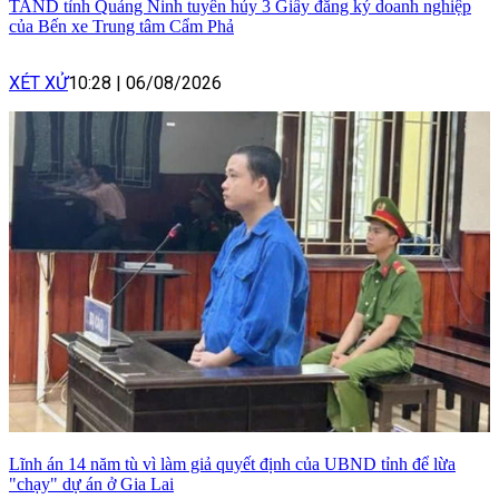
TAND tỉnh Quảng Ninh tuyên hủy 3 Giấy đăng ký doanh nghiệp
của Bến xe Trung tâm Cẩm Phả
XÉT XỬ
10:28
|
06/08/2026
Lĩnh án 14 năm tù vì làm giả quyết định của UBND tỉnh để lừa
"chạy" dự án ở Gia Lai