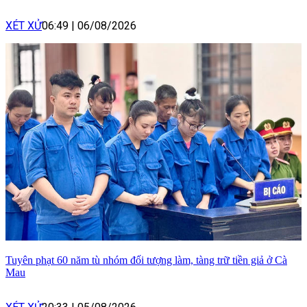
XÉT XỬ
06:49
|
06/08/2026
Tuyên phạt 60 năm tù nhóm đối tượng làm, tàng trữ tiền giả ở Cà
Mau