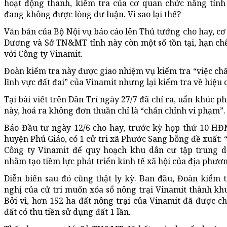
hoạt động thanh, kiểm tra của cơ quan chức năng tỉn
đang không được lòng dư luận. Vì sao lại thế?
Văn bản của Bộ Nội vụ báo cáo lên Thủ tướng cho hay, c
Dương và Sở TN&MT tỉnh này còn một số tồn tại, hạn chế
với Công ty Vinamit.
Đoàn kiểm tra này được giao nhiệm vụ kiểm tra “việc chấ
lĩnh vực đất đai” của Vinamit nhưng lại kiểm tra về hiệu 
Tại bài viết trên Dân Trí ngày 27/7 đã chỉ ra, uẩn khúc p
này, hoá ra không đơn thuần chỉ là “chấn chỉnh vi phạm”.
Báo Đầu tư ngày 12/6 cho hay, trước kỳ họp thứ 10 HĐ
huyện Phú Giáo, có 1 cử tri xã Phước Sang bỗng đề xuất: 
Công ty Vinamit để quy hoạch khu dân cư tập trung d
nhằm tạo tiềm lực phát triển kinh tế xã hội của địa phươn
Diễn biến sau đó cũng thật ly kỳ. Ban đầu, Đoàn kiể
nghị của cử tri muốn xóa sổ nông trại Vinamit thành khu
Bởi vì, hơn 152 ha đất nông trại của Vinamit đã được 
đất có thu tiền sử dụng đất 1 lần.