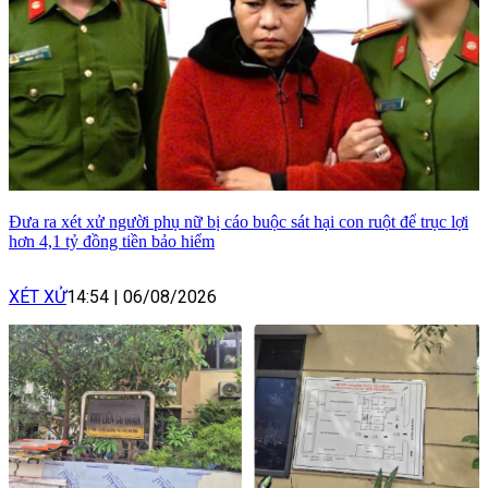
Đưa ra xét xử người phụ nữ bị cáo buộc sát hại con ruột để trục lợi
hơn 4,1 tỷ đồng tiền bảo hiểm
XÉT XỬ
14:54
|
06/08/2026