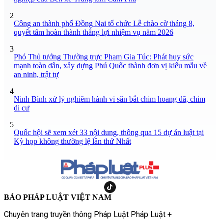
2
Công an thành phố Đồng Nai tổ chức Lễ chào cờ tháng 8,
quyết tâm hoàn thành thắng lợi nhiệm vụ năm 2026
3
Phó Thủ tướng Thường trực Phạm Gia Túc: Phát huy sức
mạnh toàn dân, xây dựng Phú Quốc thành đơn vị kiểu mẫu về
an ninh, trật tự
4
Ninh Bình xử lý nghiêm hành vi săn bắt chim hoang dã, chim
di cư
5
Quốc hội sẽ xem xét 33 nội dung, thông qua 15 dự án luật tại
Kỳ họp không thường lệ lần thứ Nhất
BÁO PHÁP LUẬT VIỆT NAM
Chuyên trang truyền thông Pháp Luật Pháp Luật +