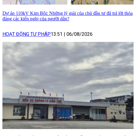
Dự án 110kV Kim Bôi: Những lý giải của chủ đầu tư đã trả lời thỏa
đáng các kiến nghị của người dân?
HOẠT ĐỘNG TƯ PHÁP
13:51
|
06/08/2026