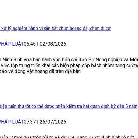
xử lý nghiêm hành vi săn bắt chim hoang dã, chim di cư
PHÁP LUẬT
06:45
|
02/08/2026
 Ninh Bình vừa ban hành văn bản chỉ đạo Sở Nông nghiệp và Mô
 việc tập trung triển khai các biện pháp cấp bách nhằm tăng cườn
bảo vệ động vật hoang dã trên địa bàn.
ệp tuân thủ tốt có thể được miễn kiểm tra hải quan định kỳ đến 5 năm
PHÁP LUẬT
07:37
|
26/07/2026
uản lý mới dựa trên rủi ro và dữ liệu đang được định hình rõ nét