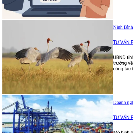
Ninh Bình 
TƯ VẤN 
UBND tỉnh
trường về
công tác 
Doanh nghi
TƯ VẤN 
Mô hình q