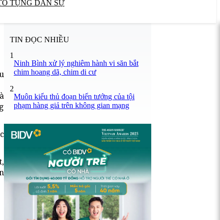
TỐ TỤNG DÂN SỰ
TIN ĐỌC NHIỀU
1
Ninh Bình xử lý nghiêm hành vi săn bắt
chim hoang dã, chim di cư
ều
2
à
Muôn kiểu thủ đoạn biến tướng của tội
phạm hàng giả trên không gian mạng
g
c
,
n