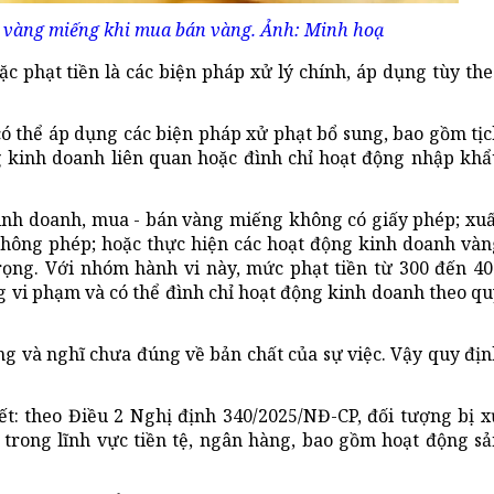
hu vàng miếng khi mua bán vàng. Ảnh: Minh hoạ
c phạt tiền là các biện pháp xử lý chính, áp dụng tùy th
ó thể áp dụng các biện pháp xử phạt bổ sung, bao gồm tịc
g kinh doanh liên quan hoặc đình chỉ hoạt động nhập khẩ
kinh doanh, mua - bán vàng miếng không có giấy phép; xuấ
hông phép; hoặc thực hiện các hoạt động kinh doanh vàn
ng. Với nhóm hành vi này, mức phạt tiền từ 300 đến 40
ng vi phạm và có thể đình chỉ hoạt động kinh doanh theo q
g và nghĩ chưa đúng về bản chất của sự việc. Vậy quy địn
t: theo Điều 2 Nghị định 340/2025/NĐ-CP, đối tượng bị x
 trong lĩnh vực tiền tệ, ngân hàng, bao gồm hoạt động sả