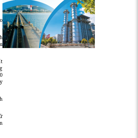
eo
h
u
t
g
0
uy
h
ử
n