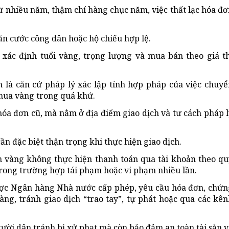
từ nhiều năm, thậm chí hàng chục năm, việc thất lạc hóa đ
ăn cước công dân hoặc hộ chiếu hợp lệ.
xác định tuổi vàng, trọng lượng và mua bán theo giá th
 là căn cứ pháp lý xác lập tính hợp pháp của việc chuyể
mua vàng trong quá khứ.
óa đơn cũ, mà nằm ở địa điểm giao dịch và tư cách pháp l
n đặc biệt thận trọng khi thực hiện giao dịch.
 vàng không thực hiện thanh toán qua tài khoản theo qu
 trong trường hợp tái phạm hoặc vi phạm nhiều lần.
ược Ngân hàng Nhà nước cấp phép, yêu cầu hóa đơn, chứn
ng, tránh giao dịch “trao tay”, tự phát hoặc qua các kên
gười dân tránh bị xử phạt mà còn bảo đảm an toàn tài sản 