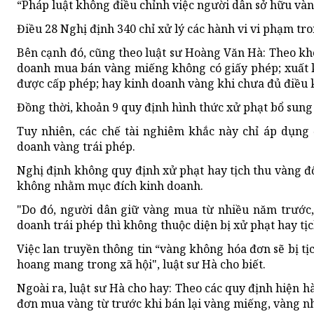
“Pháp luật không điều chỉnh việc người dân sở hữu vàng
Điều 28 Nghị định 340 chỉ xử lý các hành vi vi phạm tr
Bên cạnh đó, cũng theo luật sư Hoàng Văn Hà: Theo kho
doanh mua bán vàng miếng không có giấy phép; xuất 
được cấp phép; hay kinh doanh vàng khi chưa đủ điều ki
Đồng thời, khoản 9 quy định hình thức xử phạt bổ sung 
Tuy nhiên, các chế tài nghiêm khắc này chỉ áp dụng 
doanh vàng trái phép.
Nghị định không quy định xử phạt hay tịch thu vàng đố
không nhằm mục đích kinh doanh.
"Do đó, người dân giữ vàng mua từ nhiều năm trước
doanh trái phép thì không thuộc diện bị xử phạt hay tị
Việc lan truyền thông tin “vàng không hóa đơn sẽ bị tị
hoang mang trong xã hội", luật sư Hà cho biết.
Ngoài ra, luật sư Hà cho hay: Theo các quy định hiện 
đơn mua vàng từ trước khi bán lại vàng miếng, vàng n