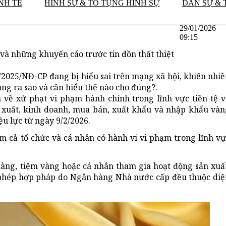
NH TẾ
HÌNH SỰ & TỐ TỤNG HÌNH SỰ
DÂN SỰ & 
29/01/2026
09:15
và những khuyến cáo trước tin đồn thất thiệt
/2025/NĐ-CP đang bị hiểu sai trên mạng xã hội, khiến nhi
ng ra sao và cần hiểu thế nào cho đúng?.
về xử phạt vi phạm hành chính trong lĩnh vực tiền tệ v
n xuất, kinh doanh, mua bán, xuất khẩu và nhập khẩu vàn
ệu lực từ ngày 9/2/2026.
m cả tổ chức và cá nhân có hành vi vi phạm trong lĩnh vự
àng, tiệm vàng hoặc cá nhân tham gia hoạt động sản xuất
phép hợp pháp do Ngân hàng Nhà nước cấp đều thuộc diệ