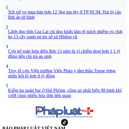
1
Xét xử vụ mua bán hơn 12,3kg ma túy ở TP HCM: Hai bị cáo
lĩnh án tử hình
2
Lãnh đạo tỉnh Gia Lai chỉ đạo khẩn làm rõ trách nhiệm vụ chặt
hạ 13 cây xanh tại trụ sở xã Hbông cũ
3
Cựu kế toán bưu điện lĩnh 13 năm tù vì chiếm đoạt hơn 1,1 tỷ
đồng tiền chi trả an sinh
4
Truy tố cựu Viện trưởng Viện Pháp y tâm thần Trung ương
nhận hối lộ hơn 8 tỷ đồng
5
Kiểm tra quán bar ở Hải Phòng, công an phát hiện 98 bình khí
cười cùng nhiều hóa đơn liên quan
BÁO PHÁP LUẬT VIỆT NAM