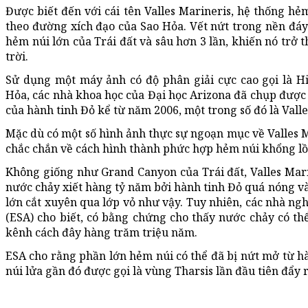
Được biết đến với cái tên Valles Marineris, hệ thống hẻ
theo đường xích đạo của Sao Hỏa. Vết nứt trong nền đáy
hẻm núi lớn của Trái đất và sâu hơn 3 lần, khiến nó trở
trời.
Sử dụng một máy ảnh có độ phân giải cực cao gọi là Hi
Hỏa, các nhà khoa học của Đại học Arizona đã chụp được
của hành tinh Đỏ kể từ năm 2006, một trong số đó là Valle
Mặc dù có một số hình ảnh thực sự ngoạn mục về Valles M
chắc chắn về cách hình thành phức hợp hẻm núi khổng lồ
Không giống như Grand Canyon của Trái đất, Valles Marin
nước chảy xiết hàng tỷ năm bởi hành tinh Đỏ quá nóng và
lớn cắt xuyên qua lớp vỏ như vậy. Tuy nhiên, các nhà ng
(ESA) cho biết, có bằng chứng cho thấy nước chảy có th
kênh cách đây hàng trăm triệu năm.
ESA cho rằng phần lớn hẻm núi có thể đã bị nứt mở từ h
núi lửa gần đó được gọi là vùng Tharsis lần đầu tiên đẩy 