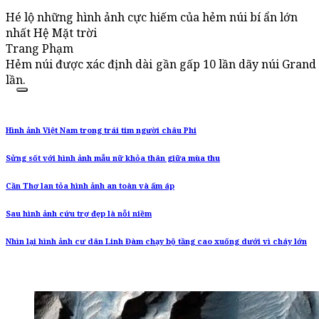
Hé lộ những hình ảnh cực hiếm của hẻm núi bí ẩn lớn
nhất Hệ Mặt trời
Trang Phạm
Hẻm núi được xác định dài gần gấp 10 lần dãy núi Grand 
lần.
Hình ảnh Việt Nam trong trái tim người châu Phi
Sửng sốt với hình ảnh mẫu nữ khỏa thân giữa mùa thu
Cần Thơ lan tỏa hình ảnh an toàn và ấm áp
Sau hình ảnh cứu trợ đẹp là nỗi niềm
Nhìn lại hình ảnh cư dân Linh Đàm chạy bộ tầng cao xuống dưới vì cháy lớn