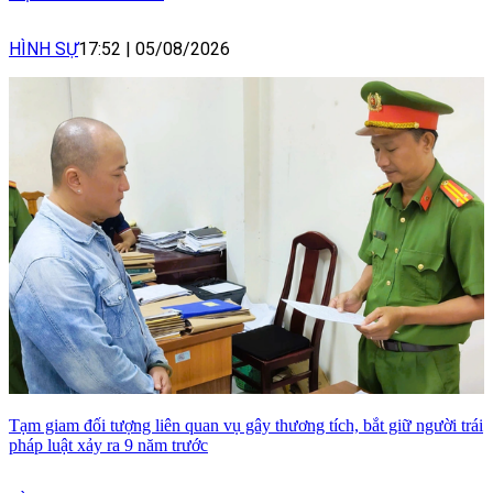
HÌNH SỰ
17:52
|
05/08/2026
Tạm giam đối tượng liên quan vụ gây thương tích, bắt giữ người trái
pháp luật xảy ra 9 năm trước