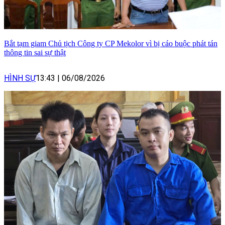
Bắt tạm giam Chủ tịch Công ty CP Mekolor vì bị cáo buộc phát tán
thông tin sai sự thật
HÌNH SỰ
13:43
|
06/08/2026