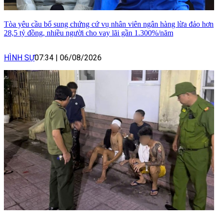
Tòa yêu cầu bổ sung chứng cứ vụ nhân viên ngân hàng lừa đảo hơn
28,5 tỷ đồng, nhiều người cho vay lãi gần 1.300%/năm
HÌNH SỰ
07:34
|
06/08/2026