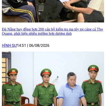
Đà Nẵng huy động hơn 200 cán bộ kiểm tra ma túy tại cảng cá Thọ
Quang, phát hiện nhiều trường hợp dương tính
HÌNH SỰ
14:51
|
06/08/2026