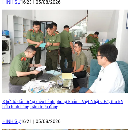
HÌNH SỰ
16:23
|
05/08/2026
Khởi tố đối tượng điều hành phòng khám "Việt Nhật CB", thu lợi
bất chính hàng trăm triệu đồng
HÌNH SỰ
16:21
|
05/08/2026