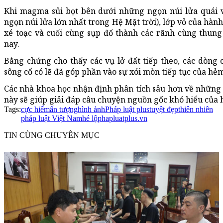
Khi magma sủi bọt bên dưới những ngọn núi lửa quái 
ngọn núi lửa lớn nhất trong Hệ Mặt trời), lớp vỏ của hành
xé toạc và cuối cùng sụp đổ thành các rãnh cùng thung
nay.
Bằng chứng cho thấy các vụ lở đất tiếp theo, các dòng
sông cổ có lẽ đã góp phần vào sự xói mòn tiếp tục của hẻ
Các nhà khoa học nhận định phân tích sâu hơn về những 
này sẽ giúp giải đáp câu chuyện nguồn gốc khó hiểu của 
Tags:
cực hiếm
ấn tượng
hình ảnh
Pháp luật plus
tuyệt đẹp
thiên nhiên
pháp luật Việt Nam
hé lộ
phapluatplus.vn
TIN CÙNG CHUYÊN MỤC