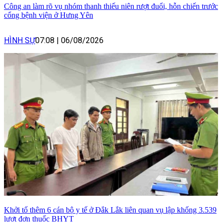
Công an làm rõ vụ nhóm thanh thiếu niên rượt đuổi, hỗn chiến trước
cổng bệnh viện ở Hưng Yên
HÌNH SỰ
07:08
|
06/08/2026
Khởi tố thêm 6 cán bộ y tế ở Đắk Lắk liên quan vụ lập khống 3.539
lượt đơn thuốc BHYT