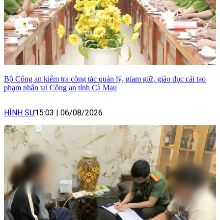
Bộ Công an kiểm tra công tác quản lý, giam giữ, giáo dục cải tạo
phạm nhân tại Công an tỉnh Cà Mau
HÌNH SỰ
15:03
|
06/08/2026