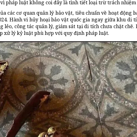
ì pháp luật không coi đây là tình tiết loại trừ trách nhiệm
ủa các cơ quan quản lý bảo vật, tiêu chuẩn về hoạt động bả
24. Hành vi hủy hoại bảo vật quốc gia ngay giữa khu di t
lẻo, công tác quản lý, giám sát tại di tích chưa chặt chẽ.
 xử lý kỷ luật phù hợp với quy định pháp luật.