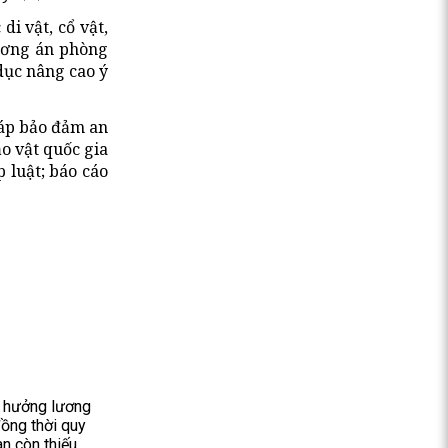
di vật, cổ vật,
hương án phòng
dục nâng cao ý
háp bảo đảm an
o vật quốc gia
 luật; báo cáo
i hưởng lương
đồng thời quy
n còn thiếu.