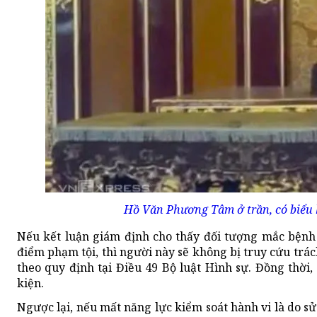
Hồ Văn Phương Tâm ở trần, có biểu h
Nếu kết luận giám định cho thấy đối tượng mắc bệnh 
điểm phạm tội, thì người này sẽ không bị truy cứu trá
theo quy định tại Điều 49 Bộ luật Hình sự. Đồng thời,
kiện.
Ngược lại, nếu mất năng lực kiểm soát hành vi là do sử