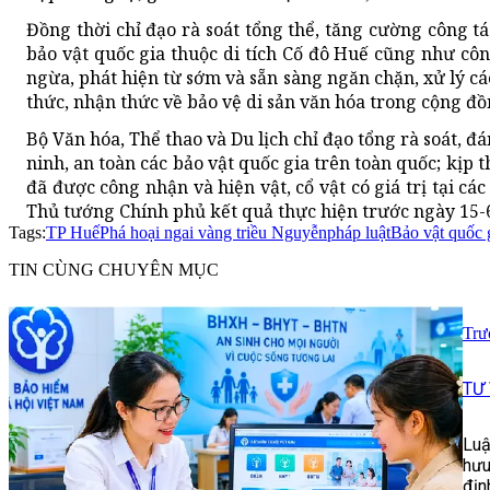
Đồng thời chỉ đạo rà soát tổng thể, tăng cường công tác
bảo vật quốc gia thuộc di tích Cố đô Huế cũng như cô
ngừa, phát hiện từ sớm và sẵn sàng ngăn chặn, xử lý cá
thức, nhận thức về bảo vệ di sản văn hóa trong cộng đồ
Bộ Văn hóa, Thể thao và Du lịch chỉ đạo tổng rà soát, 
ninh, an toàn các bảo vật quốc gia trên toàn quốc; kịp
đã được công nhận và hiện vật, cổ vật có giá trị tại c
Thủ tướng Chính phủ kết quả thực hiện trước ngày 15-
Tags:
TP Huế
Phá hoại ngai vàng triều Nguyễn
pháp luật
Bảo vật quốc 
TIN CÙNG CHUYÊN MỤC
Trư
TƯ
Luậ
hưu
địn