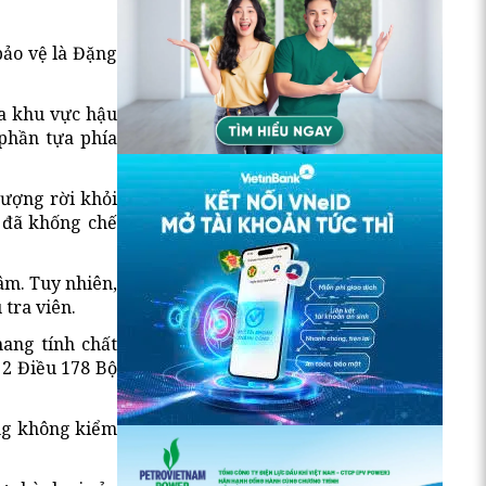
bảo vệ là Đặng
ra khu vực hậu
 phần tựa phía
tượng rời khỏi
g đã khống chế
âm. Tuy nhiên,
 tra viên.
mang tính chất
 2 Điều 178 Bộ
ăng không kiểm