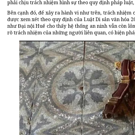
phải chịu trách nhiệm hình sự theo quy định pháp luật, v
Bên cạnh đó, để xảy ra hành vi như trên, trách nhiệm c
được xem xét theo quy định của Luật Di sản văn hóa 20
như Đại nội Huế cho thấy hệ thống an ninh vẫn còn lỏng 
rõ trách nhiệm của những người liên quan, có biện pháp