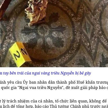
 tay bên trái của ngai vàng triều Nguyễn bị bẻ gãy
hính yêu cầu Ủy ban nhân dân thành phố Huế khẩn trương
t quốc gia "Ngai vua triều Nguyễn", đề xuất giải pháp bảo 
 lý trách nhiệm của cá nhân, tổ chức liên quan, không để
u lịch để tổng hợp, báo cáo Thủ tướng Chính phủ trước ngà