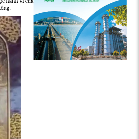
ực hành vi của
hông.