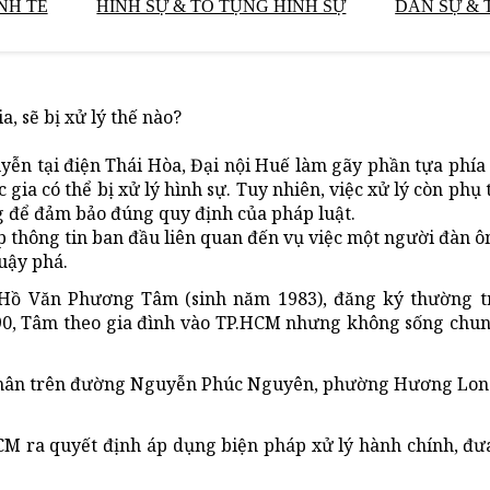
NH TẾ
HÌNH SỰ & TỐ TỤNG HÌNH SỰ
DÂN SỰ & 
, sẽ bị xử lý thế nào?
yễn tại điện Thái Hòa, Đại nội Huế làm gãy phần tựa phía
c gia có thể bị xử lý hình sự. Tuy nhiên, việc xử lý còn ph
ng để đảm bảo đúng quy định của pháp luật.
thông tin ban đầu liên quan đến vụ việc một người đàn ôn
uậy phá.
à Hồ Văn Phương Tâm (sinh năm 1983), đăng ký thường t
, Tâm theo gia đình vào TP.HCM nhưng không sống chung
 thân trên đường Nguyễn Phúc Nguyên, phường Hương Lon
M ra quyết định áp dụng biện pháp xử lý hành chính, đưa