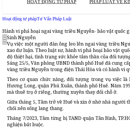
HOẠT ĐỘNG TƯ PHÁP
PHÁP LUẬT VỀ KI
Hoạt động tư pháp
Tư Vấn Pháp Luật
Hành vi phá hoại ngai vàng triều Nguyễn- bảo vật quốc gia
Sinh Nguyễn
Vụ việc một người đàn ông leo lên ngai vàng triều Ngu
xao dư luận. Theo luật sư, hành vi phá hoại bảo vật quố
độ thiệt hại, tình trạng sức khỏe tâm thần của đối tượ
Sáng 25/5, Văn phòng UBND thành phố Huế đã cung cấp 
vàng triều Nguyễn trong điện Thái Hòa và có hành vi q
Theo cơ quan chức năng, đối tượng trong vụ việc l
Hương Long, quận Phú Xuân, thành phố Huế. Năm 1990
mà thuê trọ ở riêng, thường xuyên thay đổi chỗ ở.
Giữa tháng 5, Tâm trở về Huế và xin ở nhờ nhà người
chối nên sống lang thang.
Tháng 7/2023, Tâm từng bị TAND quận Tân Bình, TP.HC
nghiện bắt buộc.