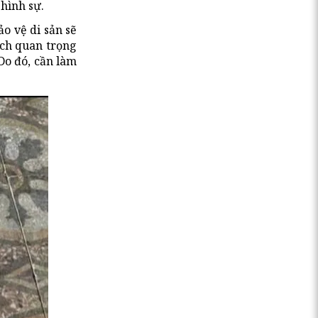
 hình sự.
o vệ di sản sẽ
ích quan trọng
 Do đó, cần làm