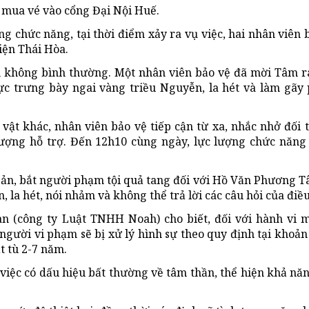
 mua vé vào cổng Đại Nội Huế.
g chức năng, tại thời điểm xảy ra vụ việc, hai nhân viên 
iện Thái Hòa.
ện không bình thường. Một nhân viên bảo vệ đã mời Tâm 
vực trưng bày ngai vàng triều Nguyễn, la hét và làm gãy
vật khác, nhân viên bảo vệ tiếp cận từ xa, nhắc nhở đối 
lượng hỗ trợ. Đến 12h10 cùng ngày, lực lượng chức năn
ản, bắt người phạm tội quả tang đối với Hồ Văn Phương T
, la hét, nói nhảm và không thể trả lời các câu hỏi của điều
n (công ty Luật TNHH Noah) cho biết, đối với hành vi 
người vi phạm sẽ bị xử lý hình sự theo quy định tại khoản
t tù 2-7 năm.
 việc có dấu hiệu bất thường về tâm thần, thể hiện khả n
.