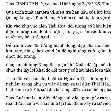
Theo UBND TP Huế, vào lúc 11h55 ngày 24/5/2025, Tâm
Qua trích xuất camera và điều tra ban đầu của lực lượn
Quang Long và Đào Hoàng Vũ đều có mặt tại khu vực đ
Khi vào khu vực điện Thái Hòa, đối tượng có biểu hi
điện, nhưng sau đó đối tượng quay lại, lẻn vào khu 
trước tay bên trái ngai.
Để tránh việc đối tượng manh động, đập phá các hiện 
khu vực, đồng thời gọi điện đề nghị tăng cường lực 
được đối tượng.
Công an phường Đông Ba, quận Phú Xuân đã lập biên b
chưa thể lấy lời khai do đối tượng có biểu hiện loạn thần
Trao đổi với báo chí, Luật sư Nguyễn Thị Phương Loa
nghiêm trọng như vụ việc đã xảy ra tại điện Thái Hòa, 
luật Hình sự 2015, sửa đổi bổ sung 2017 và có thể bị phạ
Theo Luật sư Loan, điều đáng chú ý là người gây ra vụ
soát được hành vi của mình tại thời điểm xảy ra sự việc