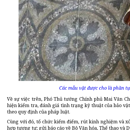
Các mẫu vật được cho là phần tựa
Về sự việc trên, Phó Thủ tướng Chính phủ Mai Văn C
hiện kiểm tra, đánh giá tình trạng kỹ thuật của bảo vậ
theo quy định của pháp luật.
Cùng với đó, tổ chức kiểm điểm, rút kinh nghiệm và xử
hợp tương tự; gửi báo cáo về Bộ Văn hóa, Thể thao và D