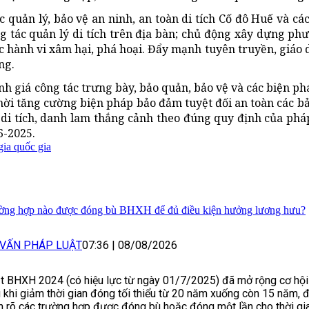
 quản lý, bảo vệ an ninh, an toàn di tích Cố đô Huế và các 
ng tác quản lý di tích trên địa bàn; chủ động xây dựng p
c hành vi xâm hại, phá hoại. Đẩy mạnh tuyên truyền, giáo 
ng.
đánh giá công tác trưng bày, bảo quản, bảo vệ và các biện p
 thời tăng cường biện pháp bảo đảm tuyệt đối an toàn các bả
ác di tích, danh lam thắng cảnh theo đúng quy định của pháp
6-2025.
gia quốc gia
ờng hợp nào được đóng bù BHXH để đủ điều kiện hưởng lương hưu?
 VẤN PHÁP LUẬT
07:36
|
08/08/2026
t BHXH 2024 (có hiệu lực từ ngày 01/7/2025) đã mở rộng cơ hộ
 khi giảm thời gian đóng tối thiểu từ 20 năm xuống còn 15 năm, 
h rõ các trường hợp được đóng bù hoặc đóng một lần cho thời gia