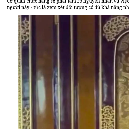
Cơ quan chức năng sẽ phải làm rõ nguyên nhân vụ việc, 
người này - tức là xem xét đối tượng có đủ khả năng nh