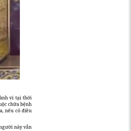
nh vi tại thời
buộc chữa bệnh
a, nếu có điều
 người này vẫn