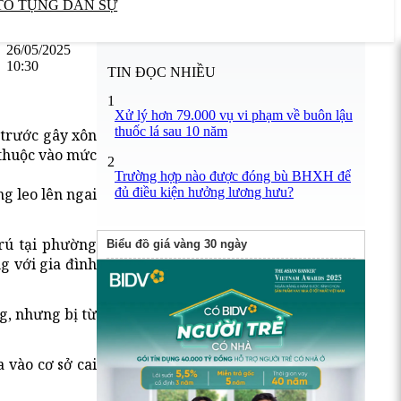
TỐ TỤNG DÂN SỰ
26/05/2025
10:30
TIN ĐỌC NHIỀU
1
Xử lý hơn 79.000 vụ vi phạm về buôn lậu
thuốc lá sau 10 năm
 trước gây xôn
ụ thuộc vào mức
2
Trường hợp nào được đóng bù BHXH để
đủ điều kiện hưởng lương hưu?
g leo lên ngai
rú tại phường
Biểu đồ giá vàng 30 ngày
 với gia đình
g, nhưng bị từ
 vào cơ sở cai