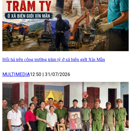
Hối hả trên công trường trăm tỷ ở xã biên giới Xín Mần
MULTIMEDIA
12:50
|
31/07/2026