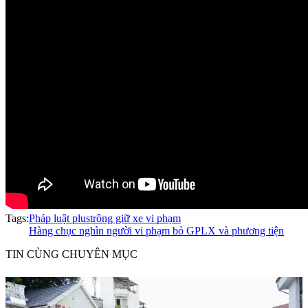
Tags:
Pháp luật plus
trông giữ xe vi phạm
Hàng chục nghìn người vi phạm bỏ GPLX và phương tiện
TIN CÙNG CHUYÊN MỤC