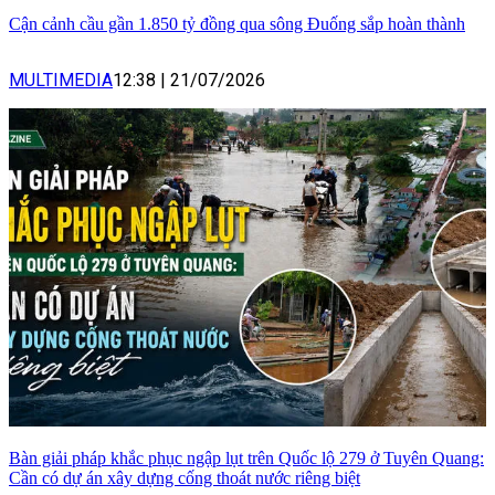
Cận cảnh cầu gần 1.850 tỷ đồng qua sông Đuống sắp hoàn thành
MULTIMEDIA
12:38
|
21/07/2026
Bàn giải pháp khắc phục ngập lụt trên Quốc lộ 279 ở Tuyên Quang:
Cần có dự án xây dựng cống thoát nước riêng biệt