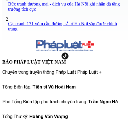
Bức tranh thương mại - dịch vụ của Hà Nội ghi nhận đà tăng
trưởng tích cực
2
Cận cảnh 131 vòm cầu đường sắt ở Hà Nội sắp được chỉnh
trang
BÁO PHÁP LUẬT VIỆT NAM
Chuyên trang truyền thông Pháp Luật Pháp Luật +
Tổng Biên tập:
Tiến sĩ Vũ Hoài Nam
Phó Tổng Biên tập phụ trách chuyên trang:
Trần Ngọc Hà
Tổng Thư ký:
Hoàng Văn Vượng