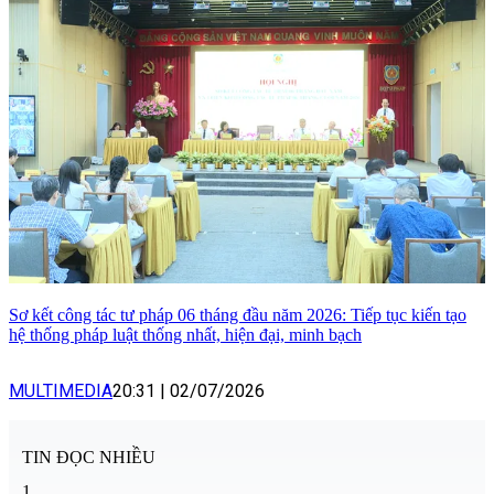
Sơ kết công tác tư pháp 06 tháng đầu năm 2026: Tiếp tục kiến tạo
hệ thống pháp luật thống nhất, hiện đại, minh bạch
MULTIMEDIA
20:31
|
02/07/2026
TIN ĐỌC NHIỀU
1