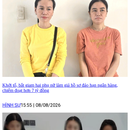
Khởi tố, bắt giam hai phụ nữ làm giả hồ sơ đáo hạn ngân hàng,
chiếm đoạt hơn 7 tỷ đồng
HÌNH SỰ
15:55
|
08/08/2026