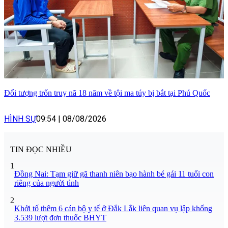
Đối tượng trốn truy nã 18 năm về tội ma túy bị bắt tại Phú Quốc
HÌNH SỰ
09:54
|
08/08/2026
TIN ĐỌC NHIỀU
1
Đồng Nai: Tạm giữ gã thanh niên bạo hành bé gái 11 tuổi con
riêng của người tình
2
Khởi tố thêm 6 cán bộ y tế ở Đắk Lắk liên quan vụ lập khống
3.539 lượt đơn thuốc BHYT