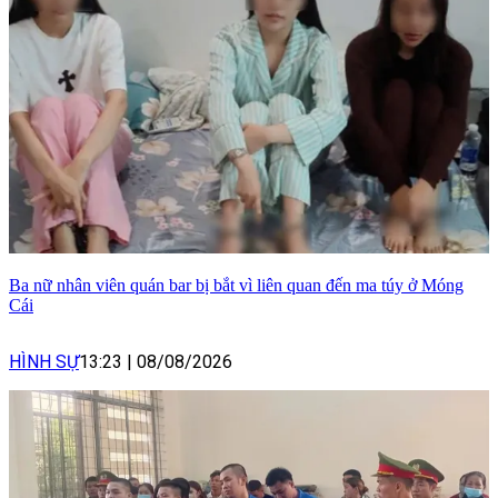
Ba nữ nhân viên quán bar bị bắt vì liên quan đến ma túy ở Móng
Cái
HÌNH SỰ
13:23
|
08/08/2026