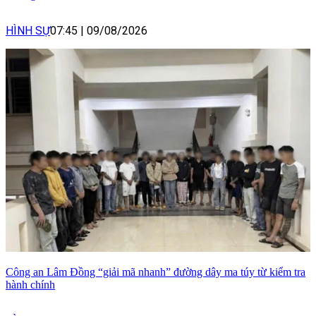
HÌNH SỰ
07:45
|
09/08/2026
Công an Lâm Đồng “giải mã nhanh” đường dây ma túy từ kiểm tra
hành chính