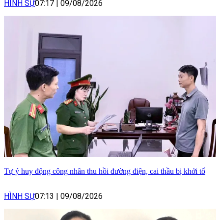
HÌNH SỰ
07:17
|
09/08/2026
Tự ý huy động công nhân thu hồi đường điện, cai thầu bị khởi tố
HÌNH SỰ
07:13
|
09/08/2026