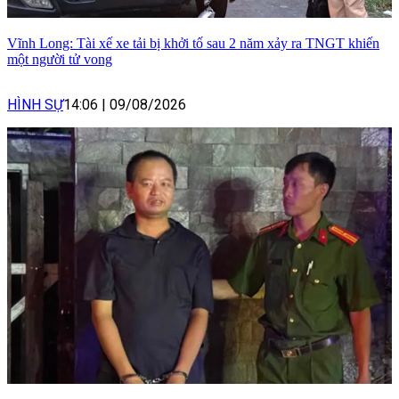
Vĩnh Long: Tài xế xe tải bị khởi tố sau 2 năm xảy ra TNGT khiến
một người tử vong
HÌNH SỰ
14:06
|
09/08/2026