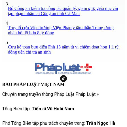
3
Bộ Công an kiểm tra công tác quản lý, giam giữ, giáo dục cải
tạo phạm nhân tại Công an tỉnh Cà Mau
4
Truy tố cựu Viện trưởng Viện Pháp y tâm thần Trung ương
nhận hối lộ hơn 8 tỷ đồng
5
Cựu kế toán bưu điện lĩnh 13 năm tù vì chiếm đoạt hơn 1,1 tỷ
đồng tiền chi trả an sinh
BÁO PHÁP LUẬT VIỆT NAM
Chuyên trang truyền thông Pháp Luật Pháp Luật +
Tổng Biên tập:
Tiến sĩ Vũ Hoài Nam
Phó Tổng Biên tập phụ trách chuyên trang:
Trần Ngọc Hà