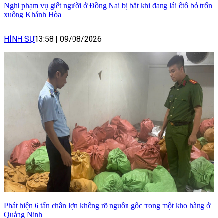
Nghi phạm vụ giết người ở Đồng Nai bị bắt khi đang lái ôtô bỏ trốn
xuống Khánh Hòa
HÌNH SỰ
13:58
|
09/08/2026
Phát hiện 6 tấn chân lợn không rõ nguồn gốc trong một kho hàng ở
Quảng Ninh