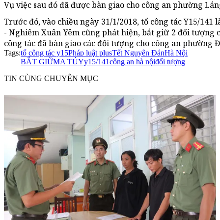
Vụ việc sau đó đã được bàn giao cho công an phường Láng 
Trước đó, vào chiều ngày 31/1/2018, tổ công tác Y15/141 
- Nghiêm Xuân Yêm cũng phát hiện, bắt giữ 2 đối tượng có
công tác đã bàn giao các đối tượng cho công an phường Đại
Tags:
tổ công tác y15
Pháp luật plus
Tết Nguyên Đán
Hà Nội
BẮT GIỮ
MA TÚY
y15/141
công an hà nội
đối tượng
TIN CÙNG CHUYÊN MỤC