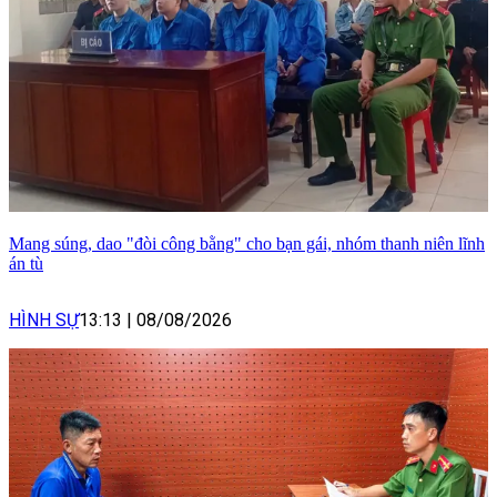
Mang súng, dao "đòi công bằng" cho bạn gái, nhóm thanh niên lĩnh
án tù
HÌNH SỰ
13:13
|
08/08/2026