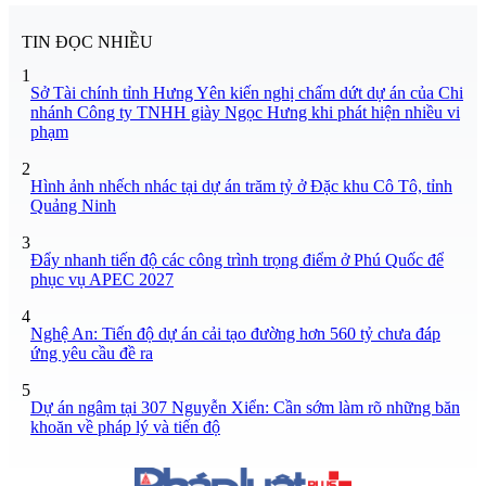
TIN ĐỌC NHIỀU
1
Sở Tài chính tỉnh Hưng Yên kiến nghị chấm dứt dự án của Chi
nhánh Công ty TNHH giày Ngọc Hưng khi phát hiện nhiều vi
phạm
2
Hình ảnh nhếch nhác tại dự án trăm tỷ ở Đặc khu Cô Tô, tỉnh
Quảng Ninh
3
Đẩy nhanh tiến độ các công trình trọng điểm ở Phú Quốc để
phục vụ APEC 2027
4
Nghệ An: Tiến độ dự án cải tạo đường hơn 560 tỷ chưa đáp
ứng yêu cầu đề ra
5
Dự án ngâm tại 307 Nguyễn Xiển: Cần sớm làm rõ những băn
khoăn về pháp lý và tiến độ