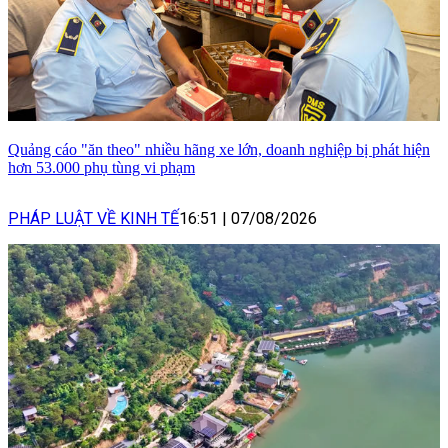
Quảng cáo "ăn theo" nhiều hãng xe lớn, doanh nghiệp bị phát hiện
hơn 53.000 phụ tùng vi phạm
PHÁP LUẬT VỀ KINH TẾ
16:51
|
07/08/2026