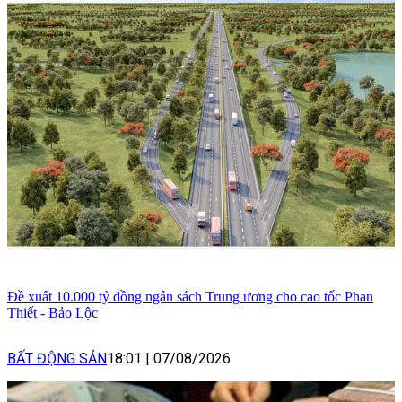
Đề xuất 10.000 tỷ đồng ngân sách Trung ương cho cao tốc Phan
Thiết - Bảo Lộc
BẤT ĐỘNG SẢN
18:01
|
07/08/2026