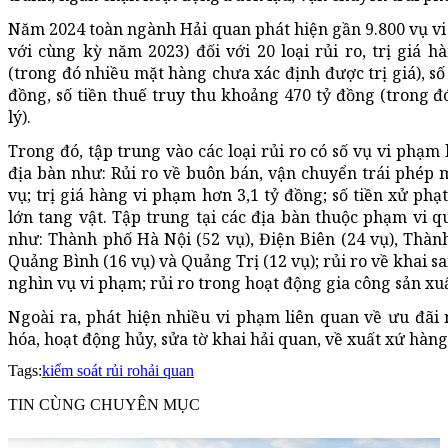
Năm 2024 toàn ngành Hải quan phát hiện gần 9.800 vụ vi
với cùng kỳ năm 2023) đối với 20 loại rủi ro, trị giá 
(trong đó nhiều mặt hàng chưa xác định được trị giá), s
đồng, số tiền thuế truy thu khoảng 470 tỷ đồng (trong 
lý).
Trong đó, tập trung vào các loại rủi ro có số vụ vi phạm 
địa bàn như: Rủi ro về buôn bán, vận chuyển trái phép m
vụ; trị giá hàng vi phạm hơn 3,1 tỷ đồng; số tiền xử ph
lớn tang vật. Tập trung tại các địa bàn thuộc phạm vi q
như: Thành phố Hà Nội (52 vụ), Điện Biên (24 vụ), Thàn
Quảng Bình (16 vụ) và Quảng Trị (12 vụ); rủi ro về khai s
nghìn vụ vi phạm; rủi ro trong hoạt động gia công sản xuấ
Ngoài ra, phát hiện nhiều vi phạm liên quan về ưu đãi 
hóa, hoạt động hủy, sửa tờ khai hải quan, về xuất xứ hàng
Tags:
kiểm soát rủi ro
hải quan
TIN CÙNG CHUYÊN MỤC