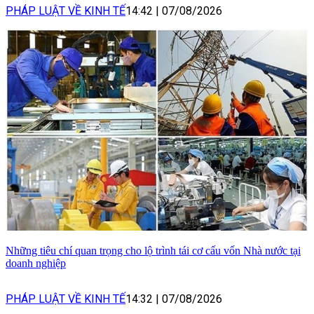
PHÁP LUẬT VỀ KINH TẾ
14:42
|
07/08/2026
Những tiêu chí quan trọng cho lộ trình tái cơ cấu vốn Nhà nước tại
doanh nghiệp
PHÁP LUẬT VỀ KINH TẾ
14:32
|
07/08/2026