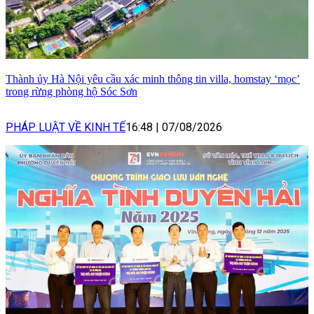
Thành ủy Hà Nội yêu cầu xác minh thông tin villa, homstay ‘mọc’
trong rừng phòng hộ Sóc Sơn
PHÁP LUẬT VỀ KINH TẾ
16:48
|
07/08/2026