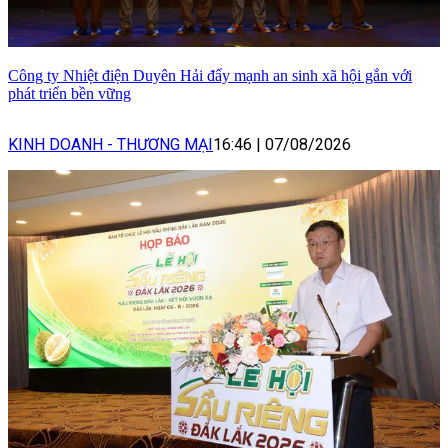
Công ty Nhiệt điện Duyên Hải đẩy mạnh an sinh xã hội gắn với
phát triển bền vững
KINH DOANH - THƯƠNG MẠI
16:46
|
07/08/2026