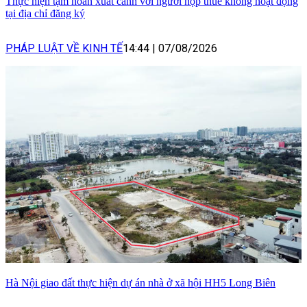
Thực hiện tạm hoãn xuất cảnh với người nộp thuế không hoạt động
tại địa chỉ đăng ký
PHÁP LUẬT VỀ KINH TẾ
14:44
|
07/08/2026
Hà Nội giao đất thực hiện dự án nhà ở xã hội HH5 Long Biên