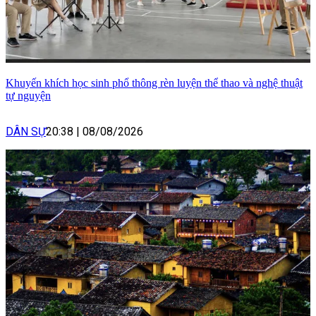
Khuyến khích học sinh phổ thông rèn luyện thể thao và nghệ thuật
tự nguyện
DÂN SỰ
20:38
|
08/08/2026