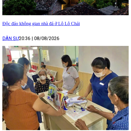
Độc đáo không gian nhà đá ở Lô Lô Chải
DÂN SỰ
20:36
|
08/08/2026