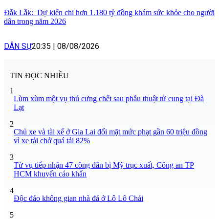
Đắk Lắk: Dự kiến chi hơn 1.180 tỷ đồng khám sức khỏe cho người
dân trong năm 2026
DÂN SỰ
20:35
|
08/08/2026
TIN ĐỌC NHIỀU
1
Lùm xùm một vụ thú cưng chết sau phẫu thuật tử cung tại Đà
Lạt
2
Chủ xe và tài xế ở Gia Lai đối mặt mức phạt gần 60 triệu đồng
vì xe tải chở quá tải 82%
3
Từ vụ tiếp nhận 47 công dân bị Mỹ trục xuất, Công an TP
HCM khuyến cáo khẩn
4
Độc đáo không gian nhà đá ở Lô Lô Chải
5