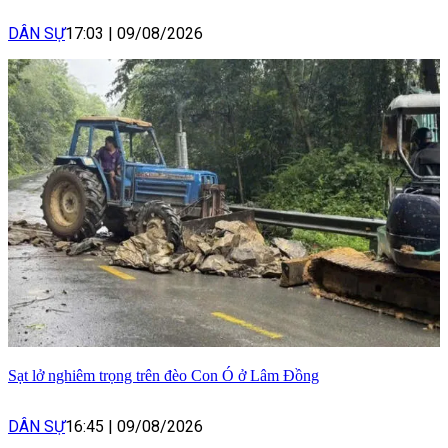
DÂN SỰ
17:03
|
09/08/2026
Sạt lở nghiêm trọng trên đèo Con Ó ở Lâm Đồng
DÂN SỰ
16:45
|
09/08/2026