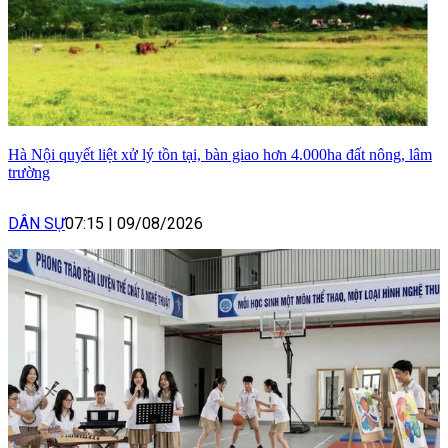
Hà Nội quyết liệt xử lý tồn tại, bàn giao hơn 4.000ha đất nông, lâm
trường
DÂN SỰ
07:15
|
09/08/2026