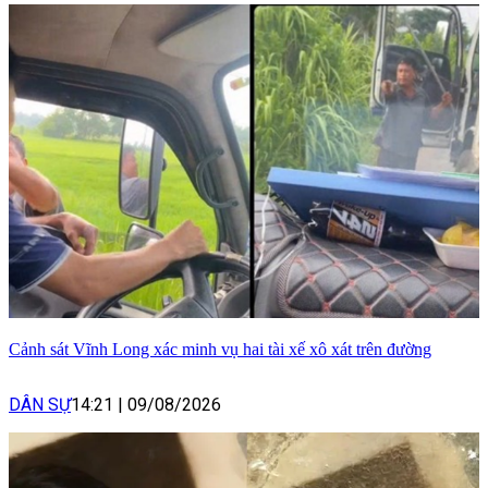
Cảnh sát Vĩnh Long xác minh vụ hai tài xế xô xát trên đường
DÂN SỰ
14:21
|
09/08/2026