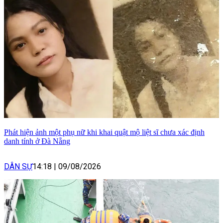
Phát hiện ảnh một phụ nữ khi khai quật mộ liệt sĩ chưa xác định
danh tính ở Đà Nẵng
DÂN SỰ
14:18
|
09/08/2026