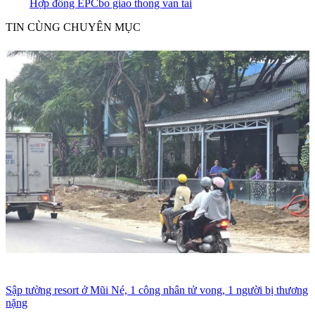
Hợp đồng EPC
bo giao thong van tai
TIN CÙNG CHUYÊN MỤC
Sập tường resort ở Mũi Né, 1 công nhân tử vong, 1 người bị thương
nặng