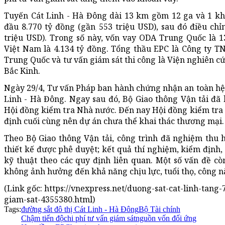
Tuyến Cát Linh - Hà Đông dài 13 km gồm 12 ga và 1 k
đầu 8.770 tỷ đồng (gần 553 triệu USD), sau đó điều chỉ
triệu USD). Trong số này, vốn vay ODA Trung Quốc là 1
Việt Nam là 4.134 tỷ đồng. Tổng thầu EPC là Công ty 
Trung Quốc và tư vấn giám sát thi công là Viện nghiên cứ
Bắc Kinh.
Ngày 29/4, Tư vấn Pháp ban hành chứng nhận an toàn hệ
Linh - Hà Đông. Ngay sau đó, Bộ Giao thông Vận tải đã 
Hội đồng kiểm tra Nhà nước. Đến nay Hội đồng kiểm tra
định cuối cùng nên dự án chưa thể khai thác thương mại.
Theo Bộ Giao thông Vận tải, công trình đã nghiệm thu 
thiết kế được phê duyệt; kết quả thí nghiệm, kiểm định
kỹ thuật theo các quy định liên quan. Một số vấn đề cò
không ảnh hưởng đến khả năng chịu lực, tuổi thọ, công n
(Link gốc: https://vnexpress.net/duong-sat-cat-linh-tang-
giam-sat-4355380.html)
Tags:
đường sắt đô thị Cát Linh - Hà Đông
Bộ Tài chính
Chậm tiến độ
chi phí tư vấn giám sát
nguồn vốn đối ứng