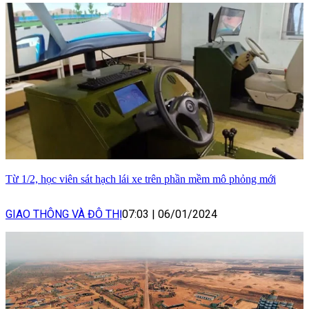
Từ 1/2, học viên sát hạch lái xe trên phần mềm mô phỏng mới
GIAO THÔNG VÀ ĐÔ THỊ
07:03
|
06/01/2024