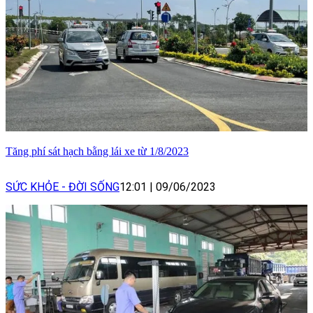
Tăng phí sát hạch bằng lái xe từ 1/8/2023
SỨC KHỎE - ĐỜI SỐNG
12:01
|
09/06/2023