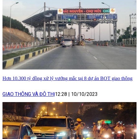
Hơn 10.300 tỷ đồng xử lý vướng mắc tại 8 dự án BOT giao thông
GIAO THÔNG VÀ ĐÔ THỊ
12:28
|
10/10/2023