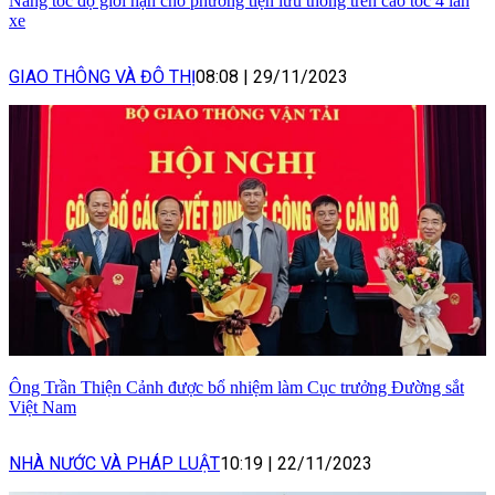
Nâng tốc độ giới hạn cho phương tiện lưu thông trên cao tốc 4 làn
xe
GIAO THÔNG VÀ ĐÔ THỊ
08:08
|
29/11/2023
Ông Trần Thiện Cảnh được bổ nhiệm làm Cục trưởng Đường sắt
Việt Nam
NHÀ NƯỚC VÀ PHÁP LUẬT
10:19
|
22/11/2023