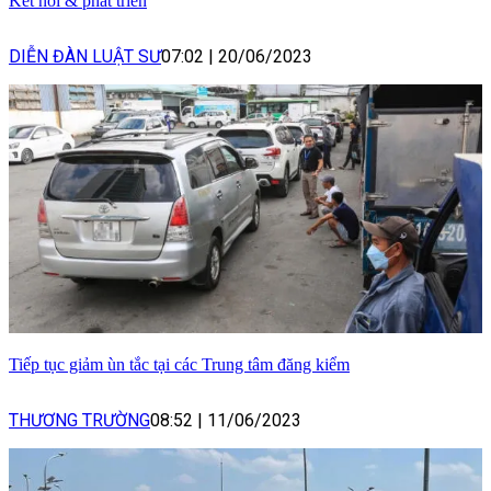
Kết nối & phát triển
DIỄN ĐÀN LUẬT SƯ
07:02
|
20/06/2023
Tiếp tục giảm ùn tắc tại các Trung tâm đăng kiểm
THƯƠNG TRƯỜNG
08:52
|
11/06/2023