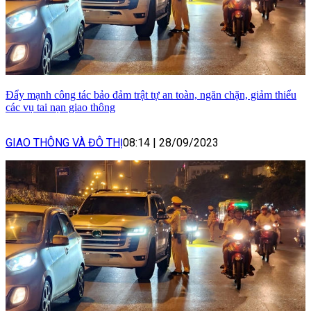
Đẩy mạnh công tác bảo đảm trật tự an toàn, ngăn chặn, giảm thiểu
các vụ tai nạn giao thông
GIAO THÔNG VÀ ĐÔ THỊ
08:14
|
28/09/2023