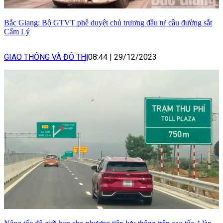
Bắc Giang: Bộ GTVT phê duyệt chủ trương đầu tư cầu đường sắt
Cẩm Lý
GIAO THÔNG VÀ ĐÔ THỊ
08:44
|
29/12/2023