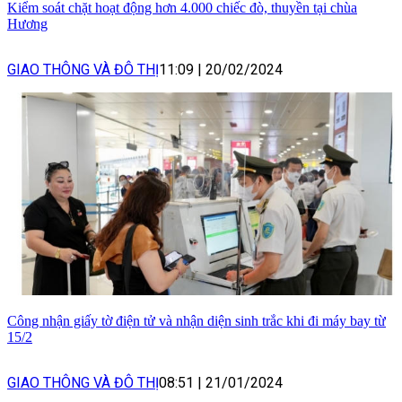
Kiểm soát chặt hoạt động hơn 4.000 chiếc đò, thuyền tại chùa
Hương
GIAO THÔNG VÀ ĐÔ THỊ
11:09
|
20/02/2024
Công nhận giấy tờ điện tử và nhận diện sinh trắc khi đi máy bay từ
15/2
GIAO THÔNG VÀ ĐÔ THỊ
08:51
|
21/01/2024