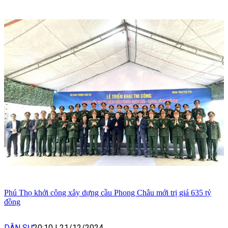
Phú Thọ khởi công xây dựng cầu Phong Châu mới trị giá 635 tỷ
đồng
DÂN SỰ
20:10
|
21/12/2024