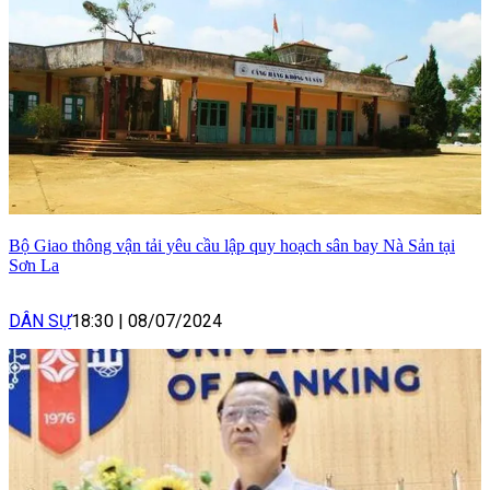
Bộ Giao thông vận tải yêu cầu lập quy hoạch sân bay Nà Sản tại
Sơn La
DÂN SỰ
18:30
|
08/07/2024