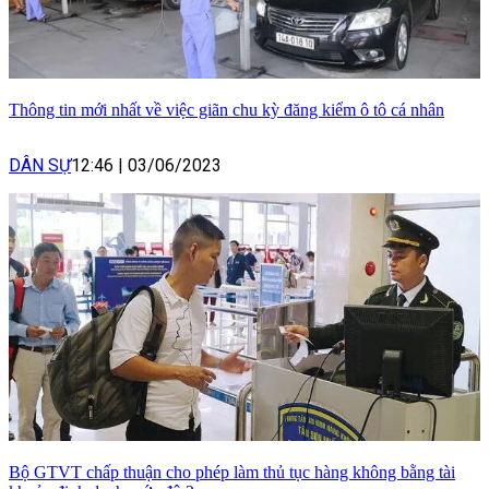
Thông tin mới nhất về việc giãn chu kỳ đăng kiểm ô tô cá nhân
DÂN SỰ
12:46
|
03/06/2023
Bộ GTVT chấp thuận cho phép làm thủ tục hàng không bằng tài