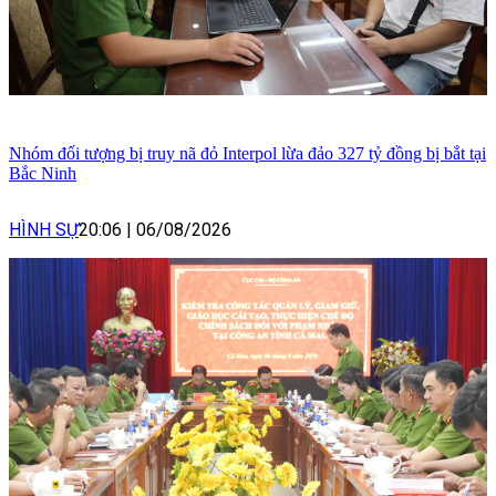
Nhóm đối tượng bị truy nã đỏ Interpol lừa đảo 327 tỷ đồng bị bắt tại
Bắc Ninh
HÌNH SỰ
20:06
|
06/08/2026