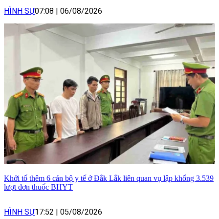
HÌNH SỰ
07:08
|
06/08/2026
Khởi tố thêm 6 cán bộ y tế ở Đắk Lắk liên quan vụ lập khống 3.539
lượt đơn thuốc BHYT
HÌNH SỰ
17:52
|
05/08/2026