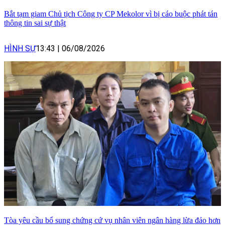
Bắt tạm giam Chủ tịch Công ty CP Mekolor vì bị cáo buộc phát tán
thông tin sai sự thật
HÌNH SỰ
13:43
|
06/08/2026
Tòa yêu cầu bổ sung chứng cứ vụ nhân viên ngân hàng lừa đảo hơn