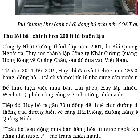
Bùi Quang Huy (ảnh nhỏ) đang bỏ trốn nên CQĐT quyết
Thu lời bất chính hơn 200 tỉ từ buôn lậu
Công ty Nhật Cường thành lập năm 2001, do Bùi Quang H
Ngoài ra, Huy còn thành lập Công ty Nhật Cường Quảng 
Hong Kong về Quảng Châu, sau đó đưa vào Việt Nam.
Từ năm 2014 đến 2019, Huy chỉ đạo và tổ chức mua 255.3
bảng, đồng hồ… (cả cũ và mới) từ 16 nhà cung cấp nước ngo
Để thực hiện việc mua bán trái phép, Huy lập nhiều
Wechat…), phân công công việc cho từng nhân viên.
Tiếp đó, Huy bỏ ra gần 73 tỉ đồng để thuê chín đường d
thông qua đường biển về cảng Hải Phòng, đường hàng kh
Quảng Ninh.
“Toàn bộ hoạt động mua bán hàng hóa từ nước ngoài kh
năng nhà nước…” – cáo trạng nhấn mạnh.