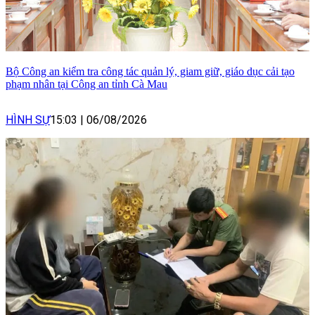
Bộ Công an kiểm tra công tác quản lý, giam giữ, giáo dục cải tạo
phạm nhân tại Công an tỉnh Cà Mau
HÌNH SỰ
15:03
|
06/08/2026