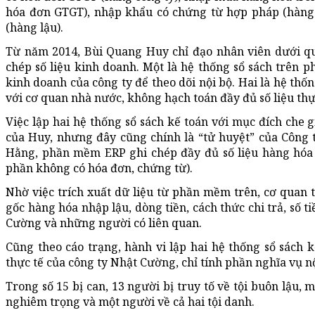
hóa đơn GTGT), nhập khẩu có chứng từ hợp pháp (hàng
(hàng lậu).
Từ năm 2014, Bùi Quang Huy chỉ đạo nhân viên dưới quy
chép số liệu kinh doanh. Một là hệ thống sổ sách trên p
kinh doanh của công ty để theo dõi nội bộ. Hai là hệ thố
với cơ quan nhà nước, không hạch toán đầy đủ số liệu thự
Việc lập hai hệ thống sổ sách kế toán với mục đích che g
của Huy, nhưng đây cũng chính là “tử huyệt” của Công t
Hằng, phần mềm ERP ghi chép đầy đủ số liệu hàng hóa 
phần không có hóa đơn, chứng từ).
Nhờ việc trích xuất dữ liệu từ phần mềm trên, cơ quan tố
gốc hàng hóa nhập lậu, dòng tiền, cách thức chi trả, số t
Cường và những người có liên quan.
Cũng theo cáo trạng, hành vi lập hai hệ thống sổ sách k
thực tế của công ty Nhật Cường, chỉ tính phần nghĩa vụ nộ
Trong số 15 bị can, 13 người bị truy tố về tội buôn lậu,
nghiêm trọng và một người về cả hai tội danh.