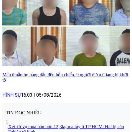
Mâu thuẫn họ hàng dẫn đến hỗn chiến, 9 người ở An Giang bị khởi
tố
HÌNH SỰ
16:03
|
05/08/2026
TIN ĐỌC NHIỀU
1
Xét xử vụ mua bán hơn 12,3kg ma túy ở TP HCM: Hai bị cáo
lĩnh án tử hình