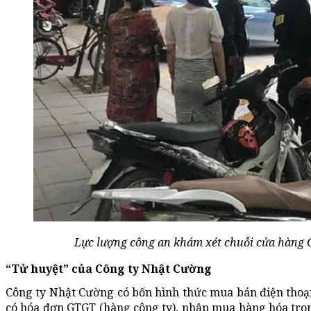
Lực lượng công an khám xét chuỗi cửa hàng C
“T
ử huyệt” của Công ty Nhật Cường
Công ty Nhật Cường có bốn hình thức mua bán điện thoại
có hóa đơn GTGT (hàng công ty), nhập mua hàng hóa tro