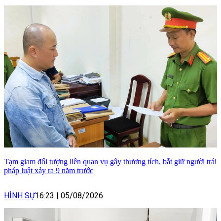
Tạm giam đối tượng liên quan vụ gây thương tích, bắt giữ người trái
pháp luật xảy ra 9 năm trước
HÌNH SỰ
16:23
|
05/08/2026