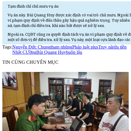
Tạm đình chỉ chủ mưu vụ án
Vụ án này, Bùi Quang Huy được xác định có vai trò chủ mưu. Ngoài hai
vi phạm quy định về đấu thầu gây hậu quả nghiêm trọng. Tuy nhiên 
nã, tạm đình chỉ điều tra, khi nào bắt được sẽ xử lý sau.
Ngoài ra, CQĐT cũng ra quyết định tách vụ án vi phạm quy định về 
một số đơn vị để điều tra, xử lý sau. Vụ này, một loạt cựu lãnh đạo c
Tags:
Nguyễn Đức Chung
tham nhũng
Pháp luật plus
Truy nã
rửa tiền
Nhật CƯờng
Bùi Quang Huy
buôn lậu
TIN CÙNG CHUYÊN MỤC