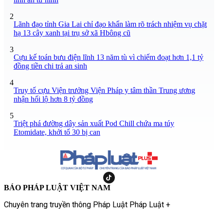
2
Lãnh đạo tỉnh Gia Lai chỉ đạo khẩn làm rõ trách nhiệm vụ chặt
hạ 13 cây xanh tại trụ sở xã Hbông cũ
3
Cựu kế toán bưu điện lĩnh 13 năm tù vì chiếm đoạt hơn 1,1 tỷ
đồng tiền chi trả an sinh
4
Truy tố cựu Viện trưởng Viện Pháp y tâm thần Trung ương
nhận hối lộ hơn 8 tỷ đồng
5
Triệt phá đường dây sản xuất Pod Chill chứa ma túy
Etomidate, khởi tố 30 bị can
BÁO PHÁP LUẬT VIỆT NAM
Chuyên trang truyền thông Pháp Luật Pháp Luật +