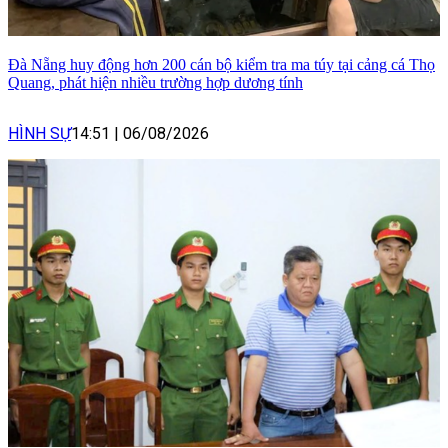
Đà Nẵng huy động hơn 200 cán bộ kiểm tra ma túy tại cảng cá Thọ
Quang, phát hiện nhiều trường hợp dương tính
HÌNH SỰ
14:51
|
06/08/2026