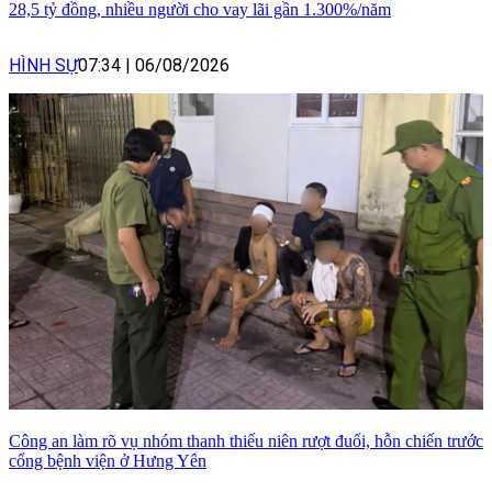
28,5 tỷ đồng, nhiều người cho vay lãi gần 1.300%/năm
HÌNH SỰ
07:34
|
06/08/2026
Công an làm rõ vụ nhóm thanh thiếu niên rượt đuổi, hỗn chiến trước
cổng bệnh viện ở Hưng Yên