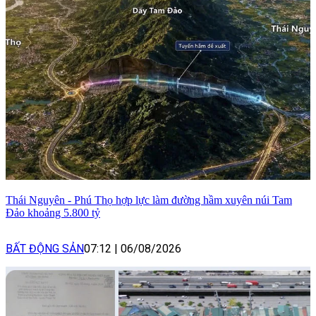
Thái Nguyên - Phú Thọ hợp lực làm đường hầm xuyên núi Tam
Đảo khoảng 5.800 tỷ
BẤT ĐỘNG SẢN
07:12
|
06/08/2026