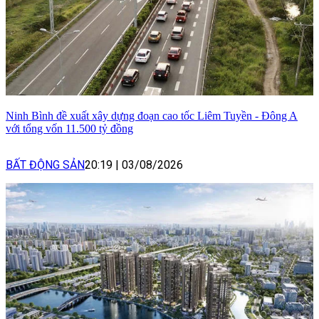
Ninh Bình đề xuất xây dựng đoạn cao tốc Liêm Tuyền - Đông A
với tổng vốn 11.500 tỷ đồng
BẤT ĐỘNG SẢN
20:19
|
03/08/2026