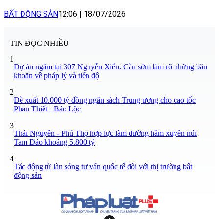
BẤT ĐỘNG SẢN
12:06
|
18/07/2026
TIN ĐỌC NHIỀU
1
Dự án ngâm tại 307 Nguyễn Xiển: Cần sớm làm rõ những băn
khoăn về pháp lý và tiến độ
2
Đề xuất 10.000 tỷ đồng ngân sách Trung ương cho cao tốc
Phan Thiết - Bảo Lộc
3
Thái Nguyên - Phú Thọ hợp lực làm đường hầm xuyên núi
Tam Đảo khoảng 5.800 tỷ
4
Tác động từ làn sóng tư vấn quốc tế đối với thị trường bất
động sản