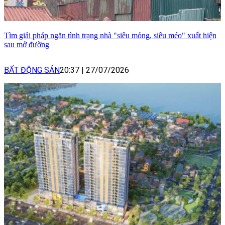
Tìm giải pháp ngăn tình trạng nhà "siêu mỏng, siêu méo" xuất hiện
sau mở đường
BẤT ĐỘNG SẢN
20:37
|
27/07/2026