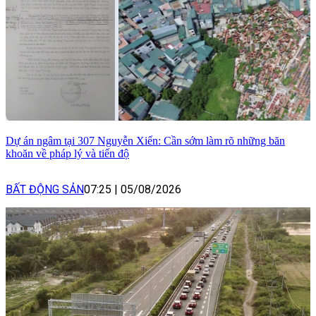
Dự án ngâm tại 307 Nguyễn Xiển: Cần sớm làm rõ những băn
khoăn về pháp lý và tiến độ
BẤT ĐỘNG SẢN
07:25
|
05/08/2026