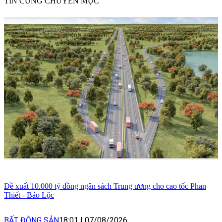
TIN CÙNG CHUYÊN MỤC
Đề xuất 10.000 tỷ đồng ngân sách Trung ương cho cao tốc Phan
Thiết - Bảo Lộc
BẤT ĐỘNG SẢN
18:01
|
07/08/2026