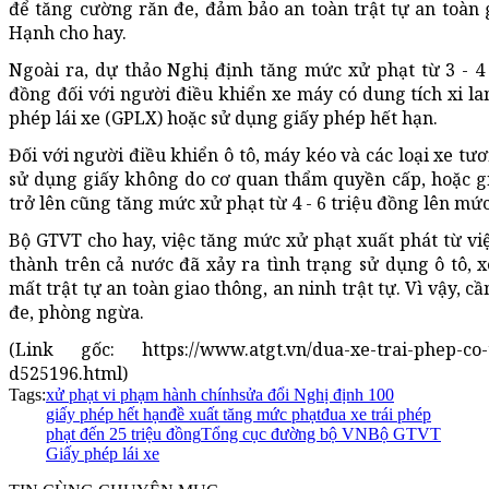
để tăng cường răn đe, đảm bảo an toàn trật tự an toàn g
Hạnh cho hay.
Ngoài ra, dự thảo Nghị định tăng mức xử phạt từ 3 - 4 
đồng đối với người điều khiển xe máy có dung tích xi la
phép lái xe (GPLX) hoặc sử dụng giấy phép hết hạn.
Đối với người điều khiển ô tô, máy kéo và các loại xe tư
sử dụng giấy không do cơ quan thẩm quyền cấp, hoặc gi
trở lên cũng tăng mức xử phạt từ 4 - 6 triệu đồng lên mức
Bộ GTVT cho hay, việc tăng mức xử phạt xuất phát từ việc
thành trên cả nước đã xảy ra tình trạng sử dụng ô tô, 
mất trật tự an toàn giao thông, an ninh trật tự. Vì vậy, 
đe, phòng ngừa.
(Link gốc: https://www.atgt.vn/dua-xe-trai-phep-co-t
d525196.html)
Tags:
xử phạt vi phạm hành chính
sửa đổi Nghị định 100
giấy phép hết hạn
đề xuất tăng mức phạt
đua xe trái phép
phạt đến 25 triệu đồng
Tổng cục đường bộ VN
Bộ GTVT
Giấy phép lái xe