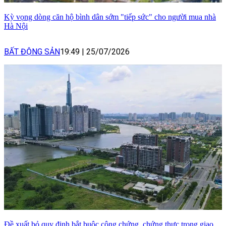
Kỳ vọng dòng căn hộ bình dân sớm "tiếp sức" cho người mua nhà
Hà Nội
BẤT ĐỘNG SẢN
19:49
|
25/07/2026
Đề xuất bỏ quy định bắt buộc công chứng, chứng thực trong giao