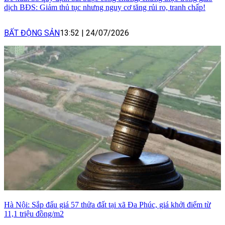
dịch BĐS: Giảm thủ tục nhưng nguy cơ tăng rủi ro, tranh chấp!
BẤT ĐỘNG SẢN
13:52
|
24/07/2026
Hà Nội: Sắp đấu giá 57 thửa đất tại xã Đa Phúc, giá khởi điểm từ
11,1 triệu đồng/m2