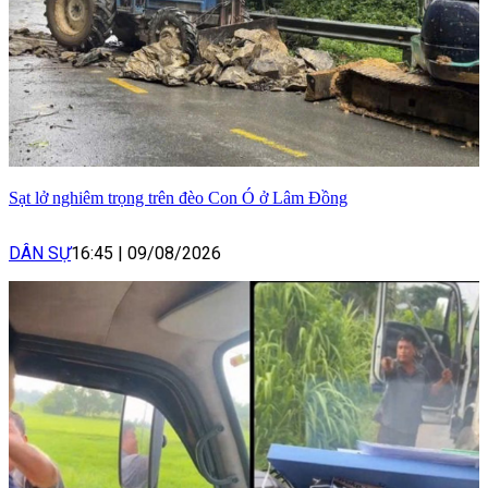
Sạt lở nghiêm trọng trên đèo Con Ó ở Lâm Đồng
DÂN SỰ
16:45
|
09/08/2026