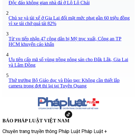
Độc đáo không gian nhà đá ở Lô Lô Chải
2
Chủ xe và tài xế ở Gia Lai đối mặt mức phạt gần 60 triệu đồng
vì xe tải chở quá tải 82%
3
Từ vụ tiếp nhận 47 công dân bị Mỹ trục xuất, Công an TP
HCM khuyến cáo khẩn
4
Ưu tiên cấp mã số vùng trồng nông sản cho Đắk Lắk, Gia Lai
và Lâm Đồng
5
Thứ trưởng Bộ Giáo dục và Đào tạo: Không cần thiết lắp
camera trong đợt thi lại tại Tuyên Quang
BÁO PHÁP LUẬT VIỆT NAM
Chuyên trang truyền thông Pháp Luật Pháp Luật +