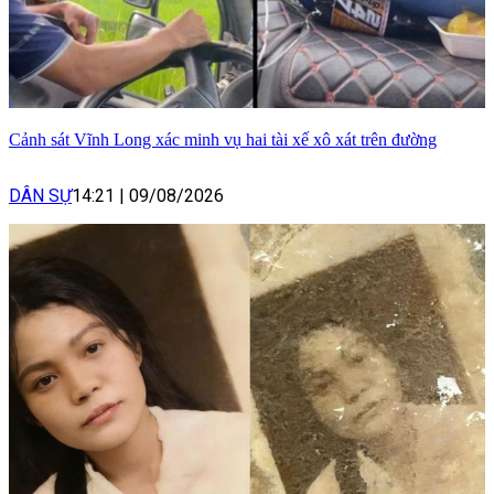
Cảnh sát Vĩnh Long xác minh vụ hai tài xế xô xát trên đường
DÂN SỰ
14:21
|
09/08/2026