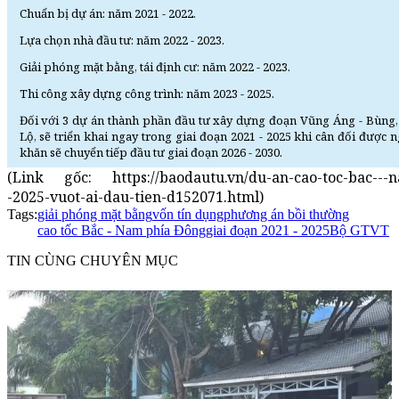
Chuẩn bị dự án: năm 2021 - 2022.
Lựa chọn nhà đầu tư: năm 2022 - 2023.
Giải phóng mặt bằng, tái định cư: năm 2022 - 2023.
Thi công xây dựng công trình: năm 2023 - 2025.
Đối với 3 dự án thành phần đầu tư xây dựng đoạn Vũng Áng - Bùng,
Lộ, sẽ triển khai ngay trong giai đoạn 2021 - 2025 khi cân đối đượ
khăn sẽ chuyển tiếp đầu tư giai đoạn 2026 - 2030.
(Link gốc: https://baodautu.vn/du-an-cao-toc-bac---n
-2025-vuot-ai-dau-tien-d152071.html)
Tags:
giải phóng mặt bằng
vốn tín dụng
phương án bồi thường
cao tốc Bắc - Nam phía Đông
giai đoạn 2021 - 2025
Bộ GTVT
TIN CÙNG CHUYÊN MỤC