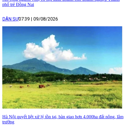
phố trẻ Đồng Nai
DÂN SỰ
07:39
|
09/08/2026
Hà Nội quyết liệt xử lý tồn tại, bàn giao hơn 4.000ha đất nông, lâm
trường