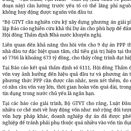
đoạn này) cần lường trước yếu tố có thể lãng phí ngu
không huy động được nguồn vốn đầu tư.
“Bộ GTVT cần nghiên cứu kỹ xây dựng phương án giải p
lập Báo cáo nghiên cứu khả thi Dự án cho phù hợp để đảm 
Hội đồng Thẩm định Nhà nước khuyến nghị.
Liên quan đến khả năng thu hồi vốn cho 9 dự án PPP th
nhà đầu tư đặc biệt quan tâm, chỉ tiêu giá trị hiện tại 
số 7766 là khoảng 673 tỷ đồng, cho thấy công trình đạt hiệ
Tại Báo cáo kết quả thẩm định số 6111, Hội đồng Thẩm 
vốn vay ảnh hưởng đến hiệu quả đầu tư và phương án tà
phương thức PPP cần được cân nhắc, xem xét thêm, do 
có nhu cầu vốn vay lớn, thời gian hoàn vốn quá dài, tron
tín dụng trong nước chủ yếu là ngắn hạn.
Tại các báo cáo giải trình, Bộ GTVT cho rằng, Luật Đầ
nhiều cơ chế mới về huy động vốn như: mở rộng đối tượ
vốn hợp pháp khác, doanh nghiệp dự án đã được phé
nghiệp để tránh phải phụ thuộc quá nhiều vào vốn tín dụ