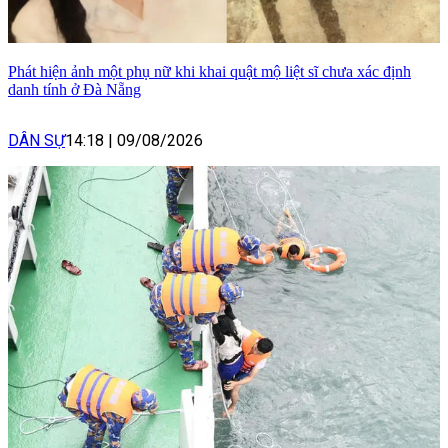
Phát hiện ảnh một phụ nữ khi khai quật mộ liệt sĩ chưa xác định
danh tính ở Đà Nẵng
DÂN SỰ
14:18
|
09/08/2026