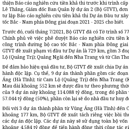
thiện Báo cáo nghiên cứu tiền khả thi trước khi trình cấ
Lê Thắng, Giám đốc Ban Quản lý dự án 2 (Bộ GTVT), đơn
tư lập Báo cáo nghiên cứu tiền khả thi Dự án Đầu tư xâ
tốc Bắc - Nam phía Đông giai đoạn 2021 - 2025 cho biết.
Trước đó, cuối tháng 7/2021, Bộ GTVT đã có Tờ trình số
Chính phủ về việc phê duyệt Báo cáo nghiên cứu tiền 
công trình đường bộ cao tốc Bắc - Nam phía Đông giai 
GTVT đề xuất phạm vi đầu tư Dự án là 729 km, gồm 3 đoạ
Lộ (Quảng Trị); Quảng Ngãi đến Nha Trang và từ Cần Th
Để đảm bảo hiệu quả đầu tư, Bộ GTVT đề xuất chia Dự án
hành độc lập. Cụ thể, 9 dự án thành phần gồm các đoạn
Áng (Hà Tĩnh); từ Cam Lộ (Quảng Trị) đến Nha Trang (
Mau dài khoảng 552 km sẽ được đầu tư theo phương thức
của 9 dự án này khoảng 114.088 tỷ đồng, trong đó phần
57.044 tỷ đồng (50%), phần còn lại sẽ do nhà đầu tư huy đ
Đối với 3 dự án thành phần từ Vũng Áng (Hà Tĩnh) đến C
khoảng 177 km, Bộ GTVT đề xuất tách riêng việc bồi thư
các dự án độc lập. Các dự án này sẽ sử dụng toàn bộ vốn
khoảng 4.584 tỷ đồng để tiến hành đồng thời công tác g