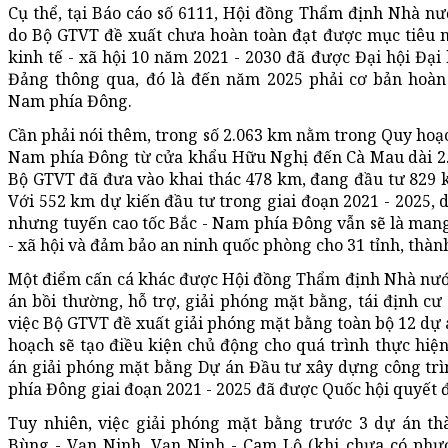
Cụ thể, tại Báo cáo số 6111, Hội đồng Thẩm định Nhà n
do Bộ GTVT đề xuất chưa hoàn toàn đạt được mục tiêu n
kinh tế - xã hội 10 năm 2021 - 2030 đã được Đại hội Đại 
Đảng thông qua, đó là đến năm 2025 phải cơ bản hoàn
Nam phía Đông.
Cần phải nói thêm, trong số 2.063 km nằm trong Quy hoạc
Nam phía Đông từ cửa khẩu Hữu Nghị đến Cà Mau dài 2.0
Bộ GTVT đã đưa vào khai thác 478 km, đang đầu tư 829 k
Với 552 km dự kiến đầu tư trong giai đoạn 2021 - 2025, 
nhưng tuyến cao tốc Bắc - Nam phía Đông vẫn sẽ là mang 
- xã hội và đảm bảo an ninh quốc phòng cho 31 tỉnh, thà
Một điểm cấn cá khác được Hội đồng Thẩm định Nhà nướ
án bồi thường, hỗ trợ, giải phóng mặt bằng, tái định cư
việc Bộ GTVT đề xuất giải phóng mặt bằng toàn bộ 12 dự
hoạch sẽ tạo điều kiện chủ động cho quá trình thực hi
án giải phóng mặt bằng Dự án Đầu tư xây dựng công trì
phía Đông giai đoạn 2021 - 2025 đã được Quốc hội quyết 
Tuy nhiên, việc giải phóng mặt bằng trước 3 dự án t
Bùng - Vạn Ninh, Vạn Ninh - Cam Lộ (khi chưa có phư