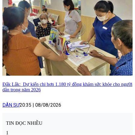
Đắk Lắk: Dự kiến chi hơn 1.180 tỷ đồng khám sức khỏe cho người
dân trong năm 2026
DÂN SỰ
20:35
|
08/08/2026
TIN ĐỌC NHIỀU
1