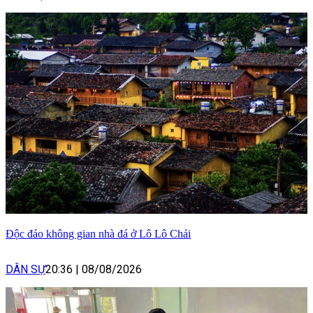
Độc đáo không gian nhà đá ở Lô Lô Chải
DÂN SỰ
20:36
|
08/08/2026