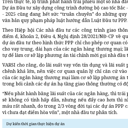
Trên thực tế, lộ trình phát hành trái phiếu một số nhà đ
Dự án Đầu tư xây dựng công trình đường bộ cao tốc Bắc 
- 2025 cũng đang hết sức “truân chuyên” do những quy 
văn bản quy phạm pháp luật hướng dẫn Luật Đầu tư PPP.
Theo Hiệp hội Các nhà đầu tư các công trình giao thô
điểm d, khoản 2, Điều 4, Nghị định 28/2021/NĐ-CP về quy
dự án đầu tư theo hình thức PPP chỉ cho phép cơ quan có
cho vay trung, dài hạn của các ngân hàng thương mại; lã
tự để làm cơ sở lập phương án tài chính mời gọi nhà đầu 
VARSI cho rằng, do lãi suất vay vốn tín dụng và lãi suất
chênh khá lớn, nên việc cơ quan quản lý chỉ căn cứ vào 
của các ngân hàng thương mại làm cơ sở lập phương án tà
trong bối cảnh các dự án hạ tầng giao thông thường có độ
“Nếu phát hành bằng lãi suất của các ngân hàng, thì trái
sẽ không có tính hấp dẫn, nhưng nếu đẩy cao hơn thì n
máu rất nhanh, do trong 2/3 vòng đời tại các dự án PPP c
vì chưa đạt điểm hòa vốn”, một nhà đầu tư phân tích.
Dự kiến thời gian thực hiện dự án