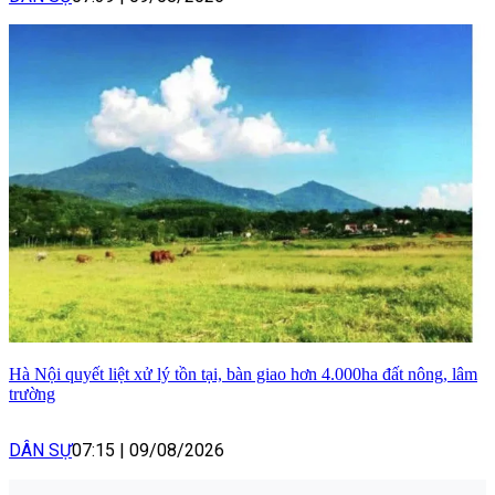
Hà Nội quyết liệt xử lý tồn tại, bàn giao hơn 4.000ha đất nông, lâm
trường
DÂN SỰ
07:15
|
09/08/2026