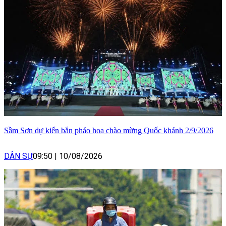
Sầm Sơn dự kiến bắn pháo hoa chào mừng Quốc khánh 2/9/2026
DÂN SỰ
09:50
|
10/08/2026