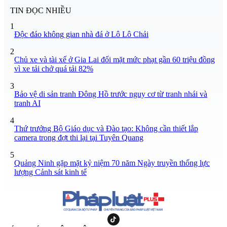
TIN ĐỌC NHIỀU
1
Độc đáo không gian nhà đá ở Lô Lô Chải
2
Chủ xe và tài xế ở Gia Lai đối mặt mức phạt gần 60 triệu đồng
vì xe tải chở quá tải 82%
3
Bảo vệ di sản tranh Đông Hồ trước nguy cơ từ tranh nhái và
tranh AI
4
Thứ trưởng Bộ Giáo dục và Đào tạo: Không cần thiết lắp
camera trong đợt thi lại tại Tuyên Quang
5
Quảng Ninh gặp mặt kỷ niệm 70 năm Ngày truyền thống lực
lượng Cảnh sát kinh tế