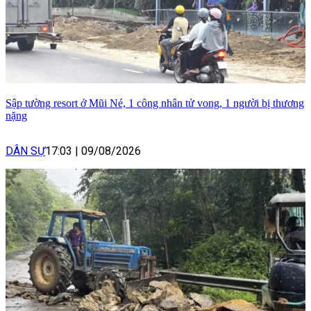
Sập tường resort ở Mũi Né, 1 công nhân tử vong, 1 người bị thương
nặng
DÂN SỰ
17:03
|
09/08/2026