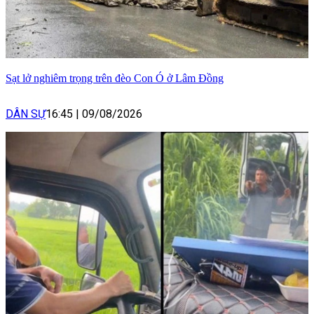
Sạt lở nghiêm trọng trên đèo Con Ó ở Lâm Đồng
DÂN SỰ
16:45
|
09/08/2026