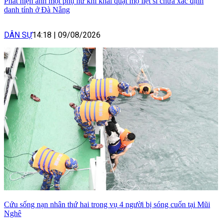
Phát hiện ảnh một phụ nữ khi khai quật mộ liệt sĩ chưa xác định
danh tính ở Đà Nẵng
DÂN SỰ
14:18
|
09/08/2026
Cứu sống nạn nhân thứ hai trong vụ 4 người bị sóng cuốn tại Mũi
Nghê