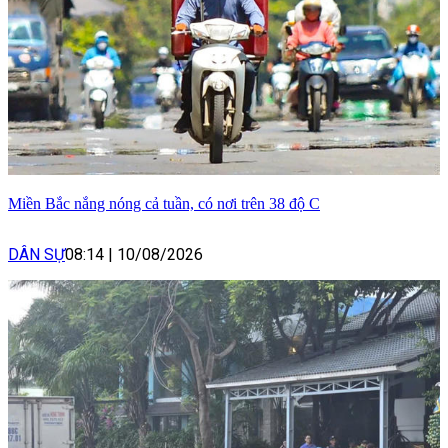
Miền Bắc nắng nóng cả tuần, có nơi trên 38 độ C
DÂN SỰ
08:14
|
10/08/2026