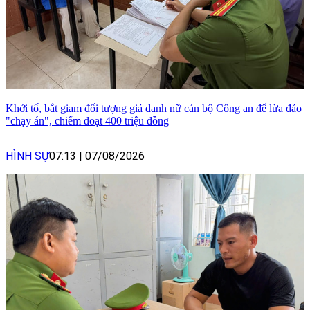
Khởi tố, bắt giam đối tượng giả danh nữ cán bộ Công an để lừa đảo
"chạy án", chiếm đoạt 400 triệu đồng
HÌNH SỰ
07:13
|
07/08/2026