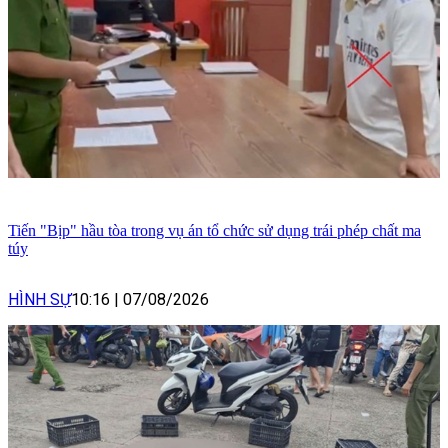
Tiến "Bịp" hầu tòa trong vụ án tổ chức sử dụng trái phép chất ma
túy
HÌNH SỰ
10:16
|
07/08/2026