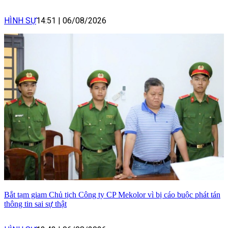
HÌNH SỰ
14:51
|
06/08/2026
Bắt tạm giam Chủ tịch Công ty CP Mekolor vì bị cáo buộc phát tán
thông tin sai sự thật