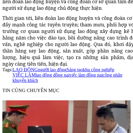
liên đoàn lao động huyện và công đoàn cơ sở quan tâm đề
người sử dụng lao động chủ động thực hiện.
Thời gian tới, liên đoàn lao động huyện và công đoàn cơ
đẩy mạnh công tác tuyên truyền; tham mưu, phối hợp vớ
trưởng cơ quan người sử dụng lao động xây dựng kế 
hằng năm cho việc đào tạo, bồi dưỡng nâng cao trình đ
vấn, nghề nghiệp cho người lao động. Qua đó, khơi dậy
thần hăng say lao động, sản xuất, góp phần nâng cao
lượng, hiệu quả làm việc, tạo ra những sản phẩm, dị
ngày càng tiên tiến, hiện đại.
Tags:
LAO ĐỘNG
người lao động
Sáng tạo
khu công nghiệp
VIỆC LÀM
lao động đồng nai
việc làm đồng nai
công nhân
khuyến khích
TIN CÙNG CHUYÊN MỤC