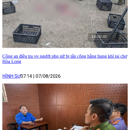
Công an điều tra vụ người phụ nữ bị tấn công bằng hung khí tại chợ
Hòa Long
HÌNH SỰ
07:14
|
07/08/2026