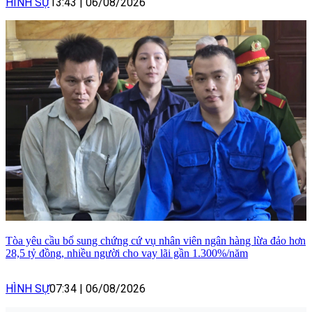
HÌNH SỰ
13:43
|
06/08/2026
Tòa yêu cầu bổ sung chứng cứ vụ nhân viên ngân hàng lừa đảo hơn
28,5 tỷ đồng, nhiều người cho vay lãi gần 1.300%/năm
HÌNH SỰ
07:34
|
06/08/2026