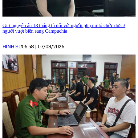
Giữ nguyên án 18 tháng tù đối với người phụ nữ tổ chức đưa 3
người vượt biên sang Campuchia
HÌNH SỰ
06:58
|
07/08/2026