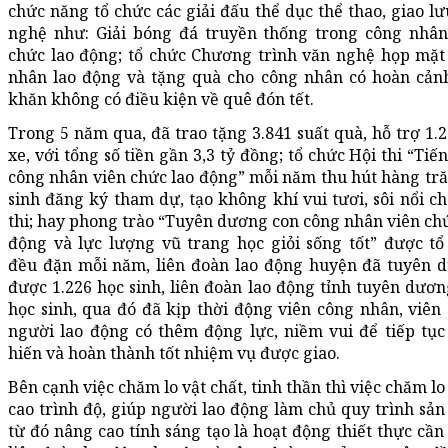
chức năng tổ chức các giải đấu thể dục thể thao, giao l
nghệ như: Giải bóng đá truyền thống trong công nhân
chức lao động; tổ chức Chương trình văn nghệ họp mặt
nhân lao động và tặng quà cho công nhân có hoàn cản
khăn không có điều kiện về quê đón tết.
Trong 5 năm qua, đã trao tặng 3.841 suất quà, hỗ trợ 1.
xe, với tổng số tiền gần 3,3 tỷ đồng; tổ chức Hội thi “Tiế
công nhân viên chức lao động” mỗi năm thu hút hàng tră
sinh đăng ký tham dự, tạo không khí vui tươi, sôi nổi c
thi; hay phong trào “Tuyên dương con công nhân viên chứ
động và lực lượng vũ trang học giỏi sống tốt” được tổ
đều đặn mỗi năm, liên đoàn lao động huyện đã tuyên 
được 1.226 học sinh, liên đoàn lao động tỉnh tuyên dươn
học sinh, qua đó đã kịp thời động viên công nhân, viên 
người lao động có thêm động lực, niềm vui để tiếp tục
hiến và hoàn thành tốt nhiệm vụ được giao.
Bên cạnh việc chăm lo vật chất, tinh thần thì việc chăm l
cao trình độ, giúp người lao động làm chủ quy trình sản
từ đó nâng cao tính sáng tạo là hoạt động thiết thực cầ