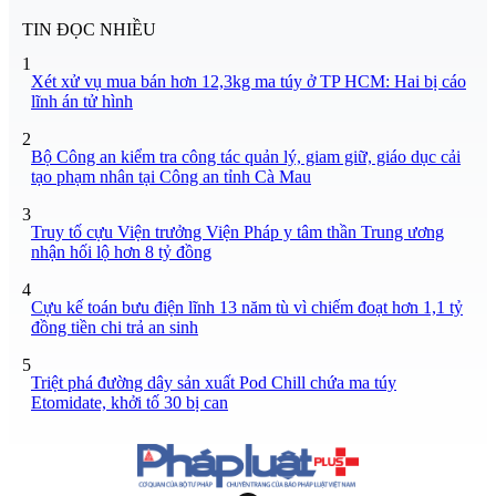
TIN ĐỌC NHIỀU
1
Xét xử vụ mua bán hơn 12,3kg ma túy ở TP HCM: Hai bị cáo
lĩnh án tử hình
2
Bộ Công an kiểm tra công tác quản lý, giam giữ, giáo dục cải
tạo phạm nhân tại Công an tỉnh Cà Mau
3
Truy tố cựu Viện trưởng Viện Pháp y tâm thần Trung ương
nhận hối lộ hơn 8 tỷ đồng
4
Cựu kế toán bưu điện lĩnh 13 năm tù vì chiếm đoạt hơn 1,1 tỷ
đồng tiền chi trả an sinh
5
Triệt phá đường dây sản xuất Pod Chill chứa ma túy
Etomidate, khởi tố 30 bị can