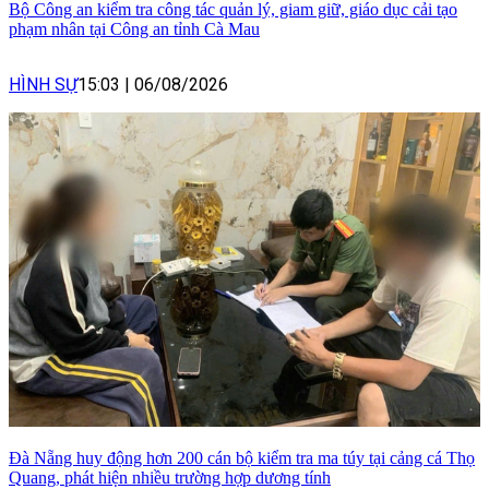
Bộ Công an kiểm tra công tác quản lý, giam giữ, giáo dục cải tạo
phạm nhân tại Công an tỉnh Cà Mau
HÌNH SỰ
15:03
|
06/08/2026
Đà Nẵng huy động hơn 200 cán bộ kiểm tra ma túy tại cảng cá Thọ
Quang, phát hiện nhiều trường hợp dương tính