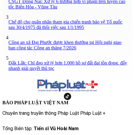
CSGT Đồng Nai: Xử lý 6 trường hợp vi phạm trên tuyến cao
tốc Biên Hòa - Vũng Tàu
3
Chế độ cho quân nhân tham gia chiến tranh bảo vệ Tổ quốc
sau 30/4/1975 đã thôi việc sau 1/1/1995
4
Công an xã Đại Phước được khen thưởng tại Hội nghị giao
ban công tác Công an tháng 7/2026
5
Đắk Lắk: Chỉ đạo xử lý hơn 1.000 hồ sơ đất đai tồn đọng, đẩy
nhanh giải quyết thủ tục
BÁO PHÁP LUẬT VIỆT NAM
Chuyên trang truyền thông Pháp Luật Pháp Luật +
Tổng Biên tập:
Tiến sĩ Vũ Hoài Nam