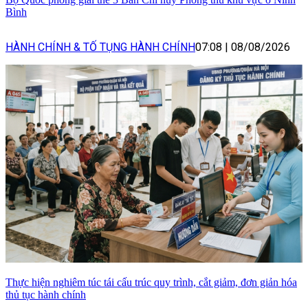
Bình
HÀNH CHÍNH & TỐ TỤNG HÀNH CHÍNH
07:08
|
08/08/2026
Thực hiện nghiêm túc tái cấu trúc quy trình, cắt giảm, đơn giản hóa
thủ tục hành chính