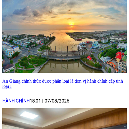
An Giang chính thức được phân loại là đơn vị hành chính cấp tỉnh
loại I
HÀNH CHÍNH
18:01
|
07/08/2026