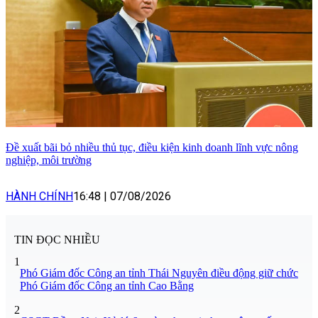
Đề xuất bãi bỏ nhiều thủ tục, điều kiện kinh doanh lĩnh vực nông
nghiệp, môi trường
HÀNH CHÍNH
16:48
|
07/08/2026
TIN ĐỌC NHIỀU
1
Phó Giám đốc Công an tỉnh Thái Nguyên điều động giữ chức
Phó Giám đốc Công an tỉnh Cao Bằng
2