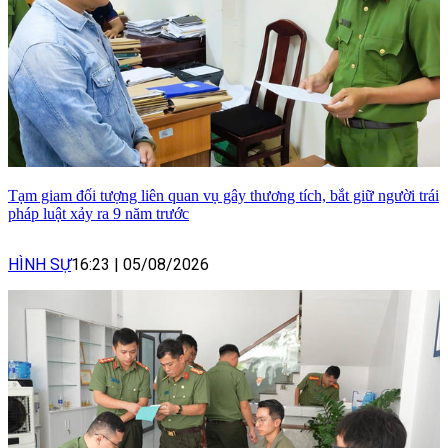
Tạm giam đối tượng liên quan vụ gây thương tích, bắt giữ người trái
pháp luật xảy ra 9 năm trước
HÌNH SỰ
16:23
|
05/08/2026