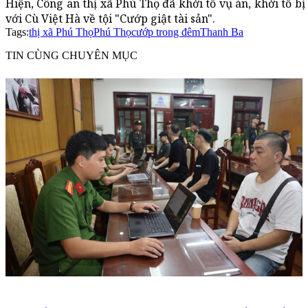
Hiện, Công an thị xã Phú Thọ đã khởi tố vụ án, khởi tố bị
với Cù Việt Hà về tội "Cướp giật tài sản".
Tags:
thị xã Phú Thọ
Phú Thọ
cướp trong đêm
Thanh Ba
TIN CÙNG CHUYÊN MỤC