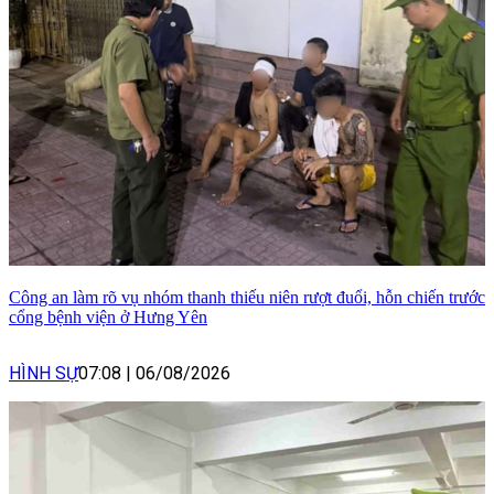
Công an làm rõ vụ nhóm thanh thiếu niên rượt đuổi, hỗn chiến trước
cổng bệnh viện ở Hưng Yên
HÌNH SỰ
07:08
|
06/08/2026