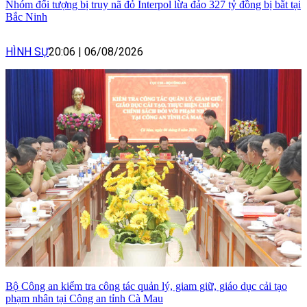
Nhóm đối tượng bị truy nã đỏ Interpol lừa đảo 327 tỷ đồng bị bắt tại
Bắc Ninh
HÌNH SỰ
20:06
|
06/08/2026
Bộ Công an kiểm tra công tác quản lý, giam giữ, giáo dục cải tạo
phạm nhân tại Công an tỉnh Cà Mau