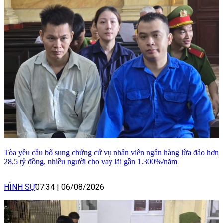
Tòa yêu cầu bổ sung chứng cứ vụ nhân viên ngân hàng lừa đảo hơn
28,5 tỷ đồng, nhiều người cho vay lãi gần 1.300%/năm
HÌNH SỰ
07:34
|
06/08/2026