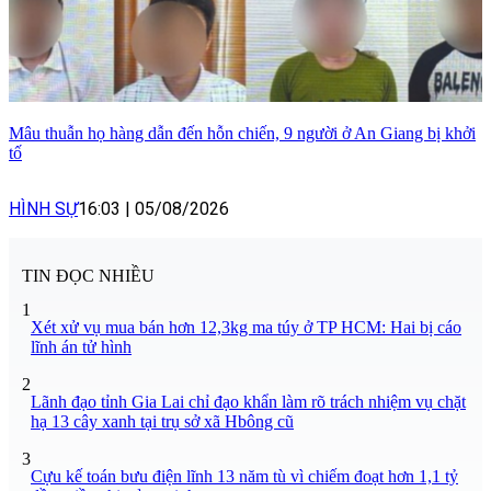
Mâu thuẫn họ hàng dẫn đến hỗn chiến, 9 người ở An Giang bị khởi
tố
HÌNH SỰ
16:03
|
05/08/2026
TIN ĐỌC NHIỀU
1
Xét xử vụ mua bán hơn 12,3kg ma túy ở TP HCM: Hai bị cáo
lĩnh án tử hình
2
Lãnh đạo tỉnh Gia Lai chỉ đạo khẩn làm rõ trách nhiệm vụ chặt
hạ 13 cây xanh tại trụ sở xã Hbông cũ
3
Cựu kế toán bưu điện lĩnh 13 năm tù vì chiếm đoạt hơn 1,1 tỷ