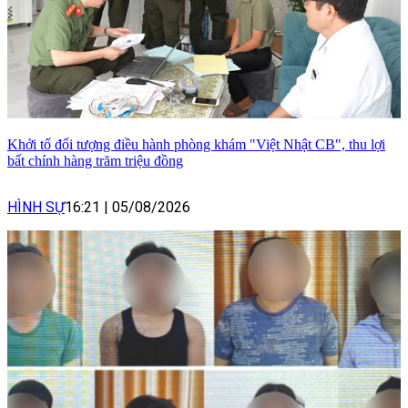
Khởi tố đối tượng điều hành phòng khám "Việt Nhật CB", thu lợi
bất chính hàng trăm triệu đồng
HÌNH SỰ
16:21
|
05/08/2026