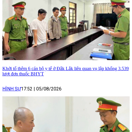
Khởi tố thêm 6 cán bộ y tế ở Đắk Lắk liên quan vụ lập khống 3.539
lượt đơn thuốc BHYT
HÌNH SỰ
17:52
|
05/08/2026