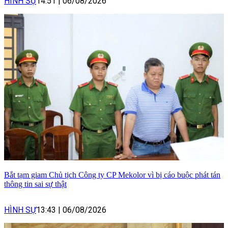
HÌNH SỰ
14:51
|
06/08/2026
Bắt tạm giam Chủ tịch Công ty CP Mekolor vì bị cáo buộc phát tán
thông tin sai sự thật
HÌNH SỰ
13:43
|
06/08/2026