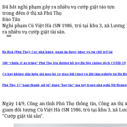
Đã bắt nghi phạm gây ra nhiều vụ cướp giật táo tợn
trong đêm ở thị xã Phú Thọ
Đào Tấn
Nghi phạm Cù Việt Hà (SN 1986, trú tại khu 3, xã Lương 
ra nhiều vụ cướp giật tài sản.
Hạ Hoà (Phú Thọ): Các nhà hàng, quán ăn được phục vụ tại chỗ trở lại
500 “chiến sĩ áo trắng” Phú Thọ lên đường hỗ trợ Hà Nội chống dịch COVID-19
Có hay không dấu hiệu giả mạo hồ sơ giao đất rừng và đất lâm nghiệp tại Hà H
Phú Thọ: 17 "nam thanh, nữ tú" đang "bay lắc" ma tuý trong nhà nghỉ Nữ Hoàng
Ngày 14/9, Công an tỉnh Phú Thọ thông tin, Công an thị 
giam đối tượng Cù Việt Hà (SN 1986, trú tại khu 3, xã Lư
"Cướp giật tài sản".