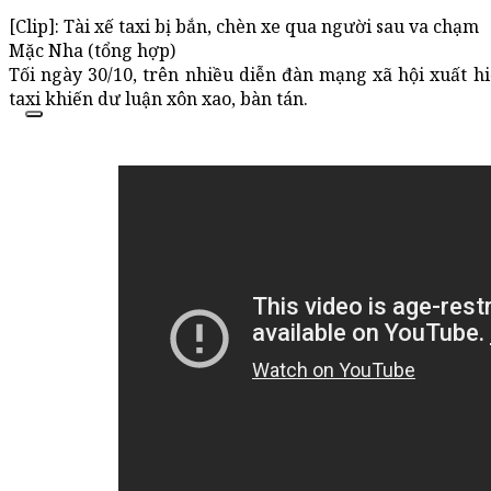
[Clip]: Tài xế taxi bị bắn, chèn xe qua người sau va chạm
Mặc Nha (tổng hợp)
Tối ngày 30/10, trên nhiều diễn đàn mạng xã hội xuất hi
taxi khiến dư luận xôn xao, bàn tán.