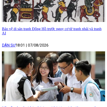
Bảo vệ di sản tranh Đông Hồ trước nguy cơ từ tranh nhái và tranh
AI
DÂN SỰ
18:01
|
07/08/2026