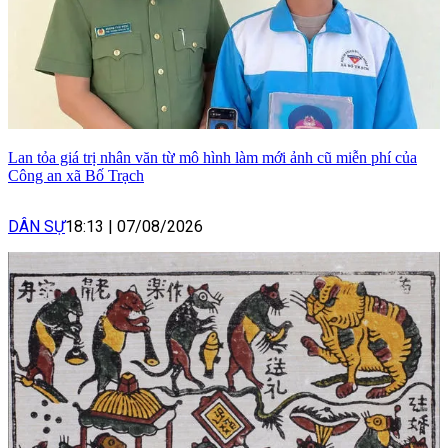
Lan tỏa giá trị nhân văn từ mô hình làm mới ảnh cũ miễn phí của
Công an xã Bố Trạch
DÂN SỰ
18:13
|
07/08/2026