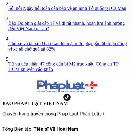
2
Sôi nổi Ngày hội toàn dân bảo vệ an ninh Tổ quốc tại Cà Mau
3
Bão Dolphin giật cấp 17 và đi rất nhanh, hoàn lưu ảnh hưởng
đến Việt Nam ra sao?
4
Chủ xe và tài xế ở Gia Lai đối mặt mức phạt gần 60 triệu đồng
vì xe tải chở quá tải 82%
5
Từ vụ tiếp nhận 47 công dân bị Mỹ trục xuất, Công an TP
HCM khuyến cáo khẩn
BÁO PHÁP LUẬT VIỆT NAM
Chuyên trang truyền thông Pháp Luật Pháp Luật +
Tổng Biên tập:
Tiến sĩ Vũ Hoài Nam