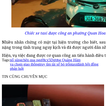
Chiếc xe taxi được công an phường Quan Hoa 
Nhiều nhân chứng có mặt tại hiện trường cho biết, sau k
nặng trong tình trạng nguy kịch và đã được người dân n
Hiện, vụ việc đang được cơ quan công an tiến hành điều t
Tags:
nổ súng
chèn qua người
cx5
Dương Quảng Hàm
va chạm giao thông
truy tìm tài xế bỏ trốn
taxi
đánh hội đồng
pháp luật
TIN CÙNG CHUYÊN MỤC