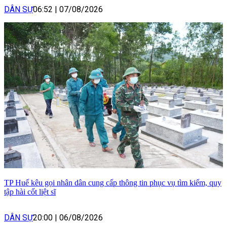
DÂN SỰ
06:52
|
07/08/2026
TP Huế kêu gọi nhân dân cung cấp thông tin phục vụ tìm kiếm, quy
tập hài cốt liệt sĩ
DÂN SỰ
20:00
|
06/08/2026