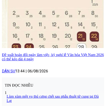
Đề xuất hoán đổi ngày làm việc, kỳ nghỉ lễ Văn hóa Việt Nam 2026
có thể kéo dài 4 ngày
DÂN SỰ
13:44
|
06/08/2026
TIN ĐỌC NHIỀU
1
Lùm xùm một vụ thú cưng chết sau phẫu thuật tử cung tại Đà
Lạt