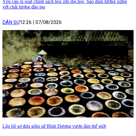
Yêu cầu rà soát chính sách học phí đại học, bảo đảm tương xứng
với chất lượng đào tạo
DÂN SỰ
12:26
|
07/08/2026
Lập hồ sơ đưa gốm sứ Bình Dương vươn tầm thế giới