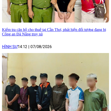
Kiểm tra căn hộ cho thuê tại Cần Thơ, phát hiện đối tượng đang bị
Công an Đà Nẵng truy nã
HÌNH SỰ
14:12
|
07/08/2026