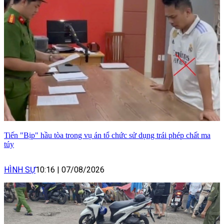
Tiến "Bịp" hầu tòa trong vụ án tổ chức sử dụng trái phép chất ma
túy
HÌNH SỰ
10:16
|
07/08/2026