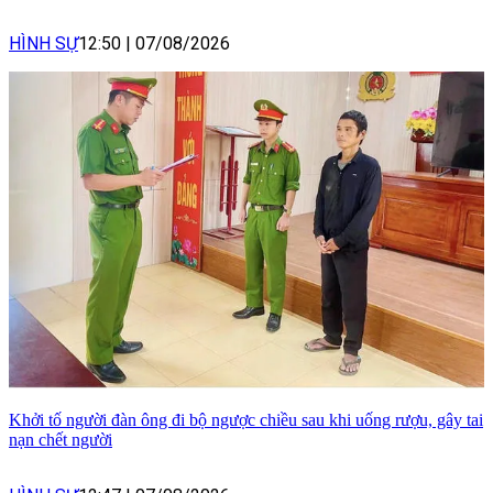
HÌNH SỰ
12:50
|
07/08/2026
Khởi tố người đàn ông đi bộ ngược chiều sau khi uống rượu, gây tai
nạn chết người