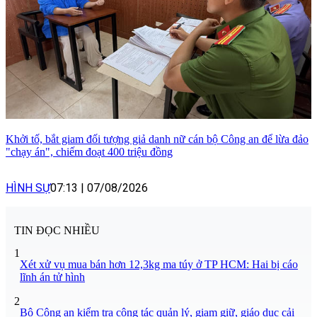
Khởi tố, bắt giam đối tượng giả danh nữ cán bộ Công an để lừa đảo
"chạy án", chiếm đoạt 400 triệu đồng
HÌNH SỰ
07:13
|
07/08/2026
TIN ĐỌC NHIỀU
1
Xét xử vụ mua bán hơn 12,3kg ma túy ở TP HCM: Hai bị cáo
lĩnh án tử hình
2
Bộ Công an kiểm tra công tác quản lý, giam giữ, giáo dục cải