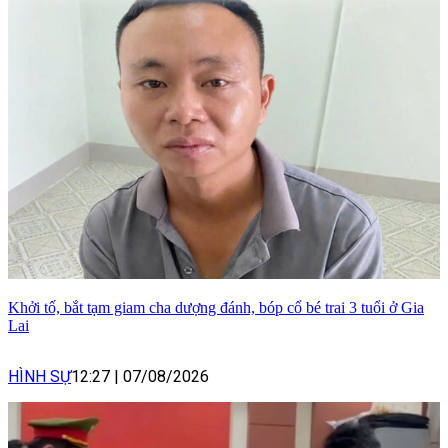
Khởi tố, bắt tạm giam cha dượng đánh, bóp cổ bé trai 3 tuổi ở Gia
Lai
HÌNH SỰ
12:27
|
07/08/2026