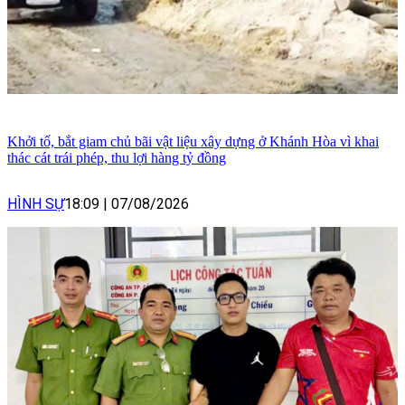
Khởi tố, bắt giam chủ bãi vật liệu xây dựng ở Khánh Hòa vì khai
thác cát trái phép, thu lợi hàng tỷ đồng
HÌNH SỰ
18:09
|
07/08/2026