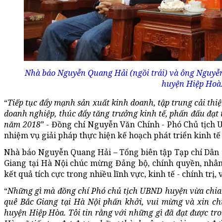
Nhà báo Nguyễn Quang Hải (ngồi trái) và ông Nguy
huyện Hiệp Hoà
“
Tiếp tục đẩy mạnh sản xuất kinh doanh, tập trung cải thi
doanh nghiệp, thúc đẩy tăng trưởng kinh tế, phấn đấu đạt 
năm 2018
” - Đồng chí Nguyễn Văn Chính - Phó Chủ tịch
nhiệm vụ giải pháp thực hiện kế hoạch phát triển kinh tế
Nhà báo Nguyễn Quang Hải – Tổng biên tập Tạp chí Dân 
Giang tại Hà Nội chúc mừng Đảng bộ, chính quyền, nhâ
kết quả tích cực trong nhiều lĩnh vực, kinh tế - chính trị
“
Những gì mà đồng chí Phó chủ tịch UBND huyện vừa chia s
quê Bắc Giang tại Hà Nội phấn khởi, vui mừng và xin c
huyện Hiệp Hòa. Tôi tin rằng với những gì đã đạt được t