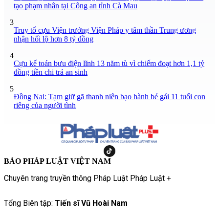
tạo phạm nhân tại Công an tỉnh Cà Mau
3
Truy tố cựu Viện trưởng Viện Pháp y tâm thần Trung ương
nhận hối lộ hơn 8 tỷ đồng
4
Cựu kế toán bưu điện lĩnh 13 năm tù vì chiếm đoạt hơn 1,1 tỷ
đồng tiền chi trả an sinh
5
Đồng Nai: Tạm giữ gã thanh niên bạo hành bé gái 11 tuổi con
riêng của người tình
BÁO PHÁP LUẬT VIỆT NAM
Chuyên trang truyền thông Pháp Luật Pháp Luật +
Tổng Biên tập:
Tiến sĩ Vũ Hoài Nam