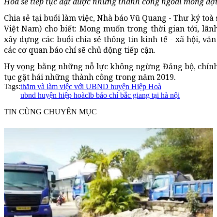
Hòa sẽ tiếp tục đạt được những thành công ngoài mong đợ
Chia sẻ tại buổi làm việc, Nhà báo Vũ Quang - Thư ký toà 
Việt Nam) cho biết: Mong muốn trong thời gian tới, l
xây dựng các buổi chia sẻ thông tin kinh tế - xã hội, văn
các cơ quan báo chí sẽ chủ động tiếp cận.
Hy vọng bằng những nỗ lực không ngừng Đảng bộ, chính
tục gặt hái những thành công trong năm 2019.
Tags:
thăm và làm việc với UBND huyện Hiệp Hoà
ubnd huyện hiệp hoà
clb báo chí bắc giang tại hà nội
TIN CÙNG CHUYÊN MỤC