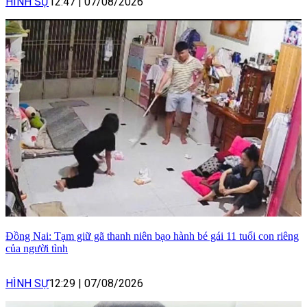
HÌNH SỰ
12:47
|
07/08/2026
Đồng Nai: Tạm giữ gã thanh niên bạo hành bé gái 11 tuổi con riêng
của người tình
HÌNH SỰ
12:29
|
07/08/2026