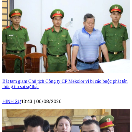
Bắt tạm giam Chủ tịch Công ty CP Mekolor vì bị cáo buộc phát tán
thông tin sai sự thật
HÌNH SỰ
13:43
|
06/08/2026