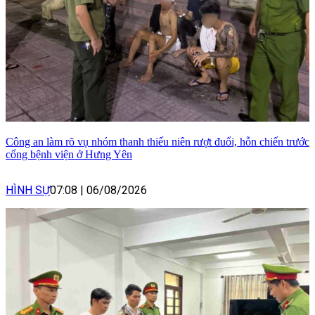
Công an làm rõ vụ nhóm thanh thiếu niên rượt đuổi, hỗn chiến trước
cổng bệnh viện ở Hưng Yên
HÌNH SỰ
07:08
|
06/08/2026