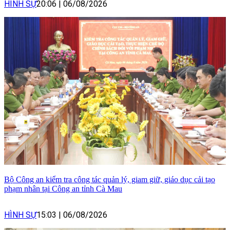
HÌNH SỰ
20:06
|
06/08/2026
Bộ Công an kiểm tra công tác quản lý, giam giữ, giáo dục cải tạo
phạm nhân tại Công an tỉnh Cà Mau
HÌNH SỰ
15:03
|
06/08/2026