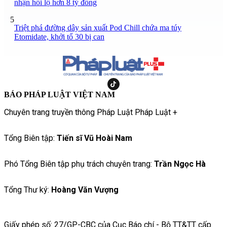
nhận hối lộ hơn 8 tỷ đồng
5
Triệt phá đường dây sản xuất Pod Chill chứa ma túy
Etomidate, khởi tố 30 bị can
BÁO PHÁP LUẬT VIỆT NAM
Chuyên trang truyền thông Pháp Luật Pháp Luật +
Tổng Biên tập:
Tiến sĩ Vũ Hoài Nam
Phó Tổng Biên tập phụ trách chuyên trang:
Trần Ngọc Hà
Tổng Thư ký:
Hoàng Văn Vượng
Giấy phép số: 27/GP-CBC của Cục Báo chí - Bộ TT&TT cấp