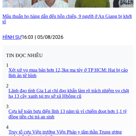
Mâu thuẫn họ hàng dẫn đến hỗn chiến, 9 người ở An Giang bị khởi
tố
HÌNH SỰ
16:03
|
05/08/2026
TIN ĐỌC NHIỀU
1
Xét xử vụ mua bán hơn 12,3kg ma túy ở TP HCM: Hai bị cáo
lĩnh án tử hình
2
Lãnh đạo tỉnh Gia Lai chỉ đạo khẩn làm rõ trách nhiệm vụ chặt
hạ 13 cây xanh tại trụ sở xã Hbông cũ
3
Cựu kế toán bưu điện lĩnh 13 năm tù vì chiếm đoạt hơn 1,1 tỷ
đồng tiền chi trả an sinh
4
Truy tố cựu Viện trưởng Viện Pháp y tâm thần Trung ương