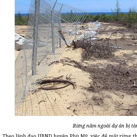
Rừng nằm ngoài dự án bị tà
Theo lãnh đạo UBND huyện Phù Mỹ, việc để mất rừng th