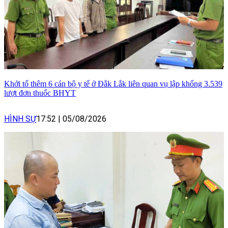
Khởi tố thêm 6 cán bộ y tế ở Đắk Lắk liên quan vụ lập khống 3.539
lượt đơn thuốc BHYT
HÌNH SỰ
17:52
|
05/08/2026