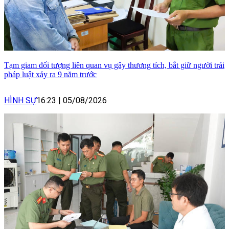
Tạm giam đối tượng liên quan vụ gây thương tích, bắt giữ người trái
pháp luật xảy ra 9 năm trước
HÌNH SỰ
16:23
|
05/08/2026