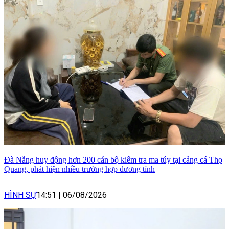
Đà Nẵng huy động hơn 200 cán bộ kiểm tra ma túy tại cảng cá Thọ
Quang, phát hiện nhiều trường hợp dương tính
HÌNH SỰ
14:51
|
06/08/2026