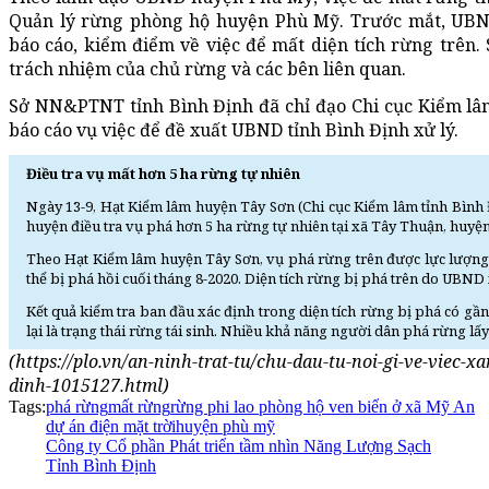
Quản lý rừng phòng hộ huyện Phù Mỹ. Trước mắt, UBN
báo cáo, kiểm điểm về việc để mất diện tích rừng trên.
trách nhiệm của chủ rừng và các bên liên quan.
Sở NN&PTNT tỉnh Bình Định đã chỉ đạo Chi cục Kiểm lâm
báo cáo vụ việc để đề xuất UBND tỉnh Bình Định xử lý.
Điều tra vụ mất hơn 5 ha rừng tự nhiên
Ngày 13-9, Hạt Kiểm lâm huyện Tây Sơn (Chi cục Kiểm lâm tỉnh Bình
huyện điều tra vụ phá hơn 5 ha rừng tự nhiên tại xã Tây Thuận, huyệ
Theo Hạt Kiểm lâm huyện Tây Sơn, vụ phá rừng trên được lực lượng 
thể bị phá hồi cuối tháng 8-2020. Diện tích rừng bị phá trên do UBND
Kết quả kiểm tra ban đầu xác định trong diện tích rừng bị phá có gầ
lại là trạng thái rừng tái sinh. Nhiều khả năng người dân phá rừng lấy
(https://plo.vn/an-ninh-trat-tu/chu-dau-tu-noi-gi-ve-viec
dinh-1015127.html)
Tags:
phá rừng
mất rừng
rừng phi lao phòng hộ ven biển ở xã Mỹ An
dự án điện mặt trời
huyện phù mỹ
Công ty Cổ phần Phát triển tầm nhìn Năng Lượng Sạch
Tỉnh Bình Định