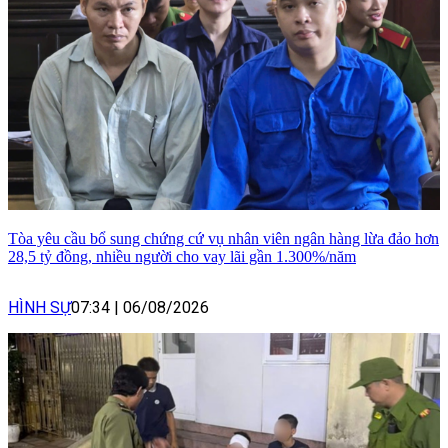
Tòa yêu cầu bổ sung chứng cứ vụ nhân viên ngân hàng lừa đảo hơn
28,5 tỷ đồng, nhiều người cho vay lãi gần 1.300%/năm
HÌNH SỰ
07:34
|
06/08/2026